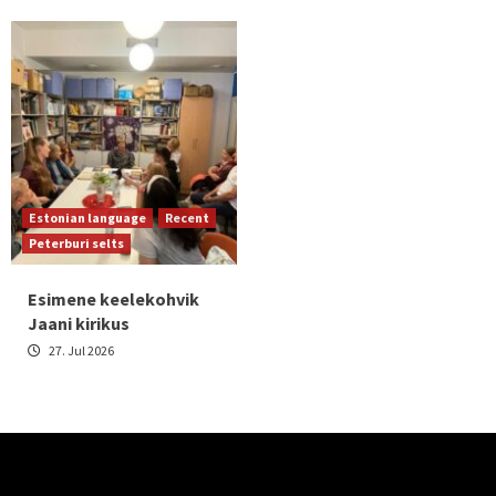
Estonian language
Recent
Peterburi selts
Esimene keelekohvik
Jaani kirikus
27. Jul 2026