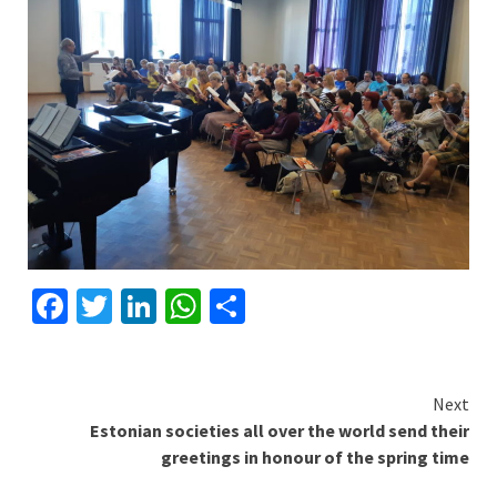
Facebook
Twitter
LinkedIn
WhatsApp
Share
Continue
Next
Estonian societies all over the world send their
Reading
greetings in honour of the spring time