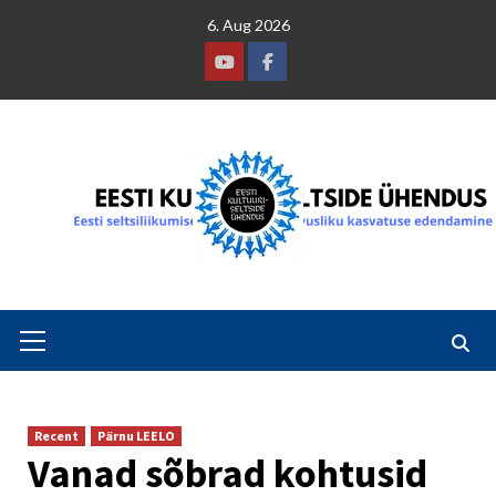
Skip
6. Aug 2026
to
content
Youtube
Facebook
Primary
Menu
Recent
Pärnu LEELO
Vanad sõbrad kohtusid