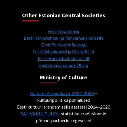
Other Estonian Central Societies
Eesti Kooriühing
Eesti Rahvatantsu- ja Rahvamuusika Selts
Eesti Folkloorinõukogu
Eesti Rahvakunsti ja Käsitöö Liit
Eesti Harrastusteatrite Liit
Eesti Rahvamajade Ühing
Ministry of Culture
Kultuuri Arengukava 2021-2030
–
kultuuripoliitika põhialused
Eesti kultuuri arendamiseks aastatel 2014–2020
RAHVAKULTUUR
– statistika, traditsioonid,
pärand, partnerid, tegevused