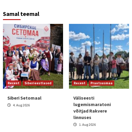
Samal teemal
Recent
Siberieestlased
Recent
Prantsusmaa
Siberi Setomaal
Väliseesti
lugemismaratoni
4. Aug 2026
võitjad Rakvere
linnuses
1. Aug 2026