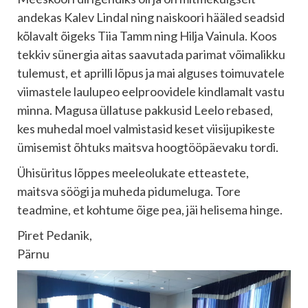
andekas Kalev Lindal ning naiskoori hääled seadsid
kõlavalt õigeks Tiia Tamm ning Hilja Vainula. Koos
tekkiv sünergia aitas saavutada parimat võimalikku
tulemust, et aprilli lõpus ja mai alguses toimuvatele
viimastele laulupeo eelproovidele kindlamalt vastu
minna. Magusa üllatuse pakkusid Leelo rebased,
kes muhedal moel valmistasid keset viisijupikeste
ümisemist õhtuks maitsva hoogtööpäevaku tordi.
Ühisüritus lõppes meeleolukate etteastete,
maitsva söögi ja muheda pidumeluga. Tore
teadmine, et kohtume õige pea, jäi helisema hinge.
Piret Pedanik,
Pärnu