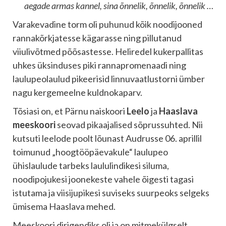
aegade armas kannel, sina õnnelik, õnnelik, õnnelik …
Varakevadine torm oli puhunud kõik noodijooned
rannakõrkjatesse kägarasse ning pillutanud
viiulivõtmed põõsastesse. Heliredel kukerpallitas
uhkes üksinduses piki rannapromenaadi ning
laulupeolaulud pikeerisid linnuvaatlustorni ümber
nagu kergemeelne kuldnokaparv.
Tõsiasi on, et Pärnu naiskoori
Leelo
ja
Haaslava
meeskoori
seovad pikaajalised sõprussuhted. Nii
kutsuti leelode poolt lõunast Audrusse 06. aprillil
toimunud „hoogtööpäevakule“ laulupeo
ühislaulude tarbeks laululindikesi siluma,
noodipojukesi joonekeste vahele õigesti tagasi
istutama ja viisijupikesi suviseks suurpeoks selgeks
ümisema Haaslava mehed.
Meeskoori dirigendiks oli ja on mitmekülgselt