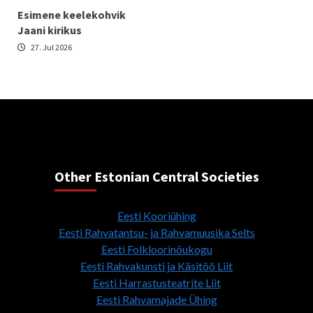
Esimene keelekohvik
Jaani kirikus
27. Jul 2026
Other Estonian Central Societies
Eesti Kooriühing
Eesti Rahvatantsu- ja Rahvamuusika Selts
Eesti Folkloorinõukogu
Eesti Rahvakunsti ja Käsitöö Liit
Eesti Harrastusteatrite Liit
Eesti Rahvamajade Ühing