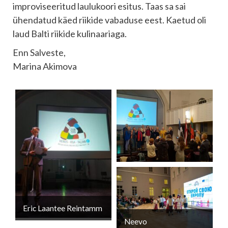
improviseeritud laulukoori esitus. Taas sa sai
ühendatud käed riikide vabaduse eest. Kaetud oli
laud Balti riikide kulinaariaga.
Enn Salveste,
Marina Akimova
Eric Laantee Reintamm
Neevo