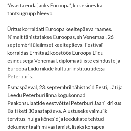
“Avasta enda jaoks Euroopa”, kus esines ka
tantsugrupp Neevo.
Üritus korraldati Euroopa keeltepäeva raames.
Nimelt tähistatakse Euroopas, sh Venemaal, 26.
septembril üleilmset keeltepäeva. Festivali
korraldas Ermitaaž koostöös Euroopa Liidu
esindusega Venemaal, diplomaatiliste esinduste ja
Euroopa Liidu riikide kultuuriinstituutidega
Peterburis.
Esmaspäeval, 23. septembril tähistasid Eesti, Läti ja
Leedu Peterburi linna kogukonnad
Peakonsulaatide eestvõttel Peterburi Jaani kirikus
Balti keti 30 aastapäeva. Alustuseks vaimulik
tervitus, hulga kõnesid ja leedukate tehtud
dokumentaalfilmi vaatamist, lisaks kohapeal