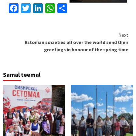
Facebook
Twitter
LinkedIn
WhatsApp
Share
Continue
Next
Estonian societies all over the world send their
Reading
greetings in honour of the spring time
Samal teemal