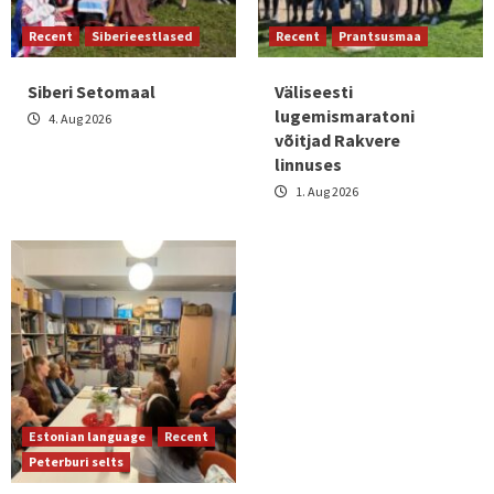
Recent
Siberieestlased
Recent
Prantsusmaa
Siberi Setomaal
Väliseesti
lugemismaratoni
4. Aug 2026
võitjad Rakvere
linnuses
1. Aug 2026
Estonian language
Recent
Peterburi selts