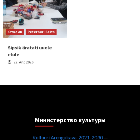
Отклик
Peterburi Selts
Sipsik äratati uuele
elule
22. Апр 2026
Министерствo культуры
Kultuuri Arengukava 2021-2030
—