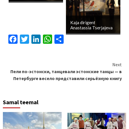
Kaja dirigent
Anastassia Tserjajeva
Facebook
Twitter
LinkedIn
WhatsApp
Отправить
Continue
Next
Пели по-эстонски, танцевали эстонские танцы — в
Reading
Петербурге весело представили серьёзную книгу
Samal teemal