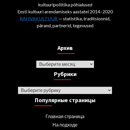
kultuuripoliitika põhialused
Eesti kultuuri arendamiseks aastatel 2014–2020
RAHVAKULTUUR
— statistika, traditsioonid,
pärand, partnerid, tegevused
Архив
Архив
Рубрики
Рубрики
Популярные страницы
Главная страница
На подходе