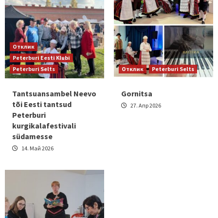
Отклик
Peterburi Eesti Klubi
Peterburi Selts
Отклик
Peterburi Selts
Tantsuansambel Neevo
Gornitsa
tõi Eesti tantsud
27. Апр 2026
Peterburi
kurgikalafestivali
südamesse
14. Май 2026