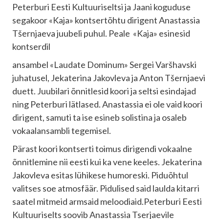
Peterburi Eesti Kultuuriseltsi ja Jaani koguduse
segakoor «Kaja» kontsertõhtu dirigent Anastassia
Tšernjaeva juubeli puhul. Peale «Kaja» esinesid
kontserdil
ansambel «Laudate Dominum» Sergei Varšhavski
juhatusel, Jekaterina Jakovleva ja Anton Tšernjaevi
duett. Juubilari õnnitlesid koori ja seltsi esindajad
ning Peterburi lätlased. Anastassia ei ole vaid koori
dirigent, samuti ta ise esineb solistina ja osaleb
vokaalansambli tegemisel.
Pärast koori kontserti toimus dirigendi vokaalne
õnnitlemine nii eesti kui ka vene keeles. Jekaterina
Jakovleva esitas lühikese humoreski. Piduõhtul
valitses soe atmosfäär. Pidulised said laulda kitarri
saatel mitmeid armsaid meloodiaid.Peterburi Eesti
Kultuuriselts soovib Anastassia Tserjaevile