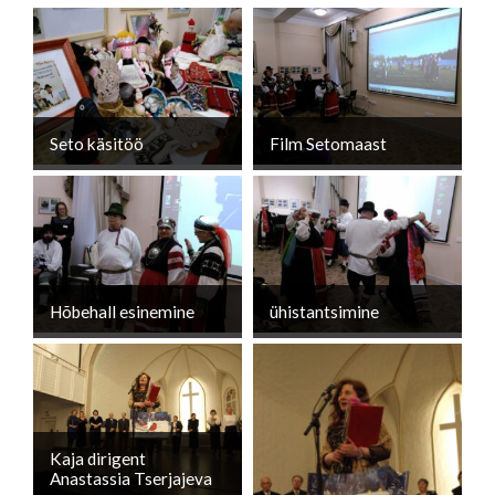
Seto käsitöö
Film Setomaast
Hõbehall esinemine
ühistantsimine
Kaja dirigent
Anastassia Tserjajeva