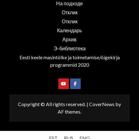
На подходе
Отклик
Отклик
Календарь
Архив
Э-библиотека
Eesti keele masintõlke ja toimetamise/õigekirja
programmid 2020
Youtube
Facebook
Copyright © All rights reserved.
|
CoverNews
by
AF themes.
EST
RUS
ENG