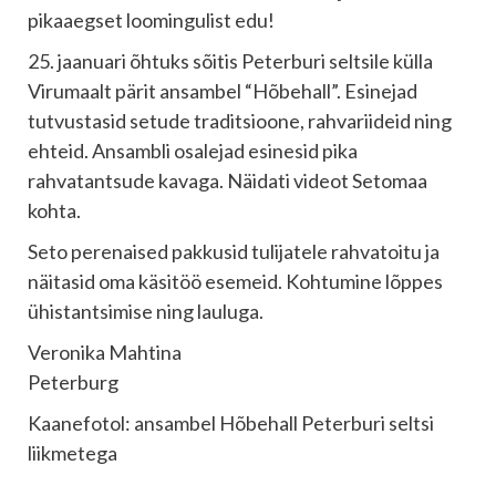
pikaaegset loomingulist edu!
25. jaanuari õhtuks sõitis Peterburi seltsile külla
Virumaalt pärit ansambel “Hõbehall”. Esinejad
tutvustasid setude traditsioone, rahvariideid ning
ehteid. Ansambli osalejad esinesid pika
rahvatantsude kavaga. Näidati videot Setomaa
kohta.
Seto perenaised pakkusid tulijatele rahvatoitu ja
näitasid oma käsitöö esemeid. Kohtumine lõppes
ühistantsimise ning lauluga.
Veronika Mahtina
Peterburg
Kaanefotol: ansambel Hõbehall Peterburi seltsi
liikmetega