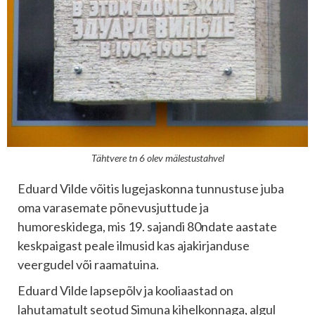
Tähtvere tn 6 olev mälestustahvel
Eduard Vilde võitis lugejaskonna tunnustuse juba
oma varasemate põnevusjuttude ja
humoreskidega, mis 19. sajandi 80ndate aastate
keskpaigast peale ilmusid kas ajakirjanduse
veergudel või raamatuina.
Eduard Vilde lapsepõlv ja kooliaastad on
lahutamatult seotud Simuna kihelkonnaga, algul