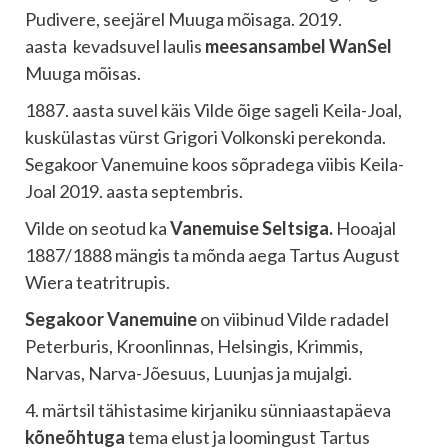
Pudivere, seejärel Muuga mõisaga. 2019.
aasta kevadsuvel laulis
meesansambel WanSel
Muuga mõisas.
1887. aasta suvel käis Vilde õige sageli Keila-Joal,
kuskülastas vürst Grigori Volkonski perekonda.
Segakoor Vanemuine koos sõpradega viibis Keila-
Joal 2019. aasta septembris.
Vilde on seotud ka
Vanemuise Seltsiga.
Hooajal
1887/1888 mängis ta mõnda aega Tartus August
Wiera teatritrupis.
Segakoor Vanemuine
on viibinud Vilde radadel
Peterburis, Kroonlinnas, Helsingis, Krimmis,
Narvas, Narva-Jõesuus, Luunjas ja mujalgi.
4. märtsil tähistasime kirjaniku sünniaastapäeva
kõneõhtuga
tema elust ja loomingust Tartus