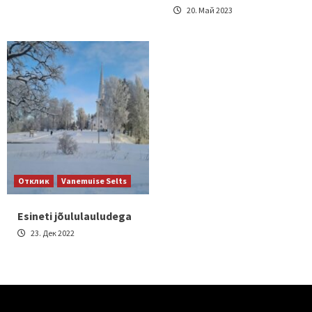
20. Май 2023
Отклик
Vanemuise Selts
Esineti jõululauludega
23. Дек 2022