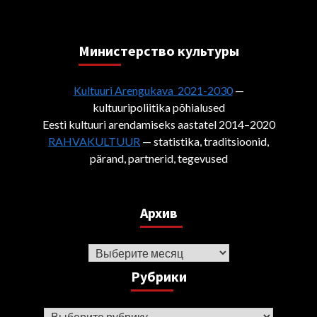
Министерствo культуры
Kultuuri Arengukava 2021-2030
—
kultuuripoliitika põhialused
Eesti kultuuri arendamiseks aastatel 2014–2020
RAHVAKULTUUR
— statistika, traditsioonid,
pärand, partnerid, tegevused
Архив
Архив
Рубрики
Рубрики