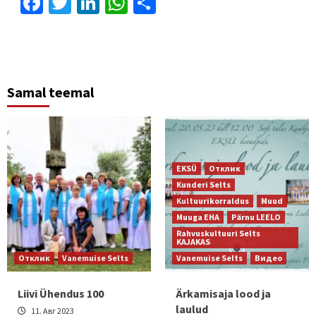
Facebook
Twitter
LinkedIn
WhatsApp
Отправить
Samal teemal
EKSÜ
Отклик
Kunderi Selts
Kultuurikorraldus
Muud
Muuga EHA
Pärnu LEELO
Rahvuskultuuri Selts
KAJAKAS
Отклик
Vanemuise Selts
Vanemuise Selts
Видео
Liivi Ühendus 100
Ärkamisaja lood ja
laulud
11. Авг 2023