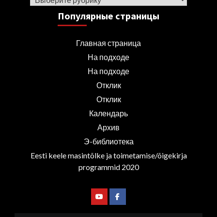
Популярные страницы
Главная страница
На подходе
На подходе
Отклик
Отклик
Календарь
Архив
Э-библиотека
Eesti keele masintõlke ja toimetamise/õigekirja
programmid 2020
Youtube
Facebook