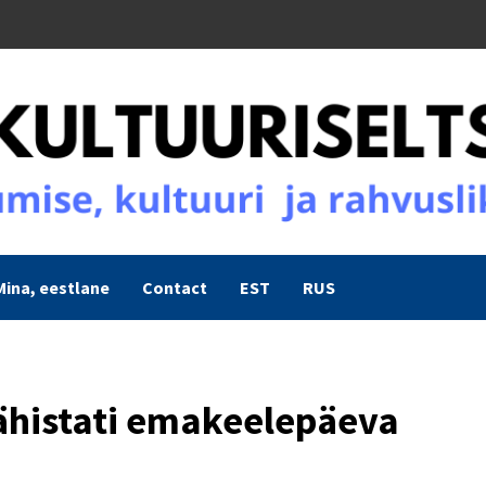
Mina, eestlane
Contact
EST
RUS
tähistati emakeelepäeva