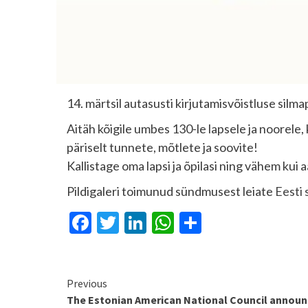
14. märtsil autasusti kirjutamisvõistluse si
Aitäh kõigile umbes 130-le lapsele ja noorele, 
päriselt tunnete, mõtlete ja soovite!
Kallistage oma lapsi ja õpilasi ning vähem kui a
Pildigaleri toimunud sündmusest leiate
Eesti 
Facebook
Twitter
LinkedIn
WhatsApp
Share
Continue
Previous
The Estonian American National Council announ