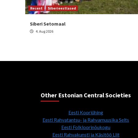
Recent
Siberieestlased
Siberi Setomaal
4. Aug 2026
Other Estonian Central Societies
Eesti Kooriühing
Eesti Rahvatantsu- ja Rahvamuusika Selts
Eesti Folkloorinõukogu
Eesti Rahvakunsti ja Käsitöö Liit