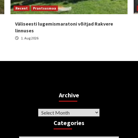
Recent
Prantsusmaa
Väliseesti lugemismaratoni võitjad Rakvere
linnuses
1. Aug 2026
Archive
Archive
Categories