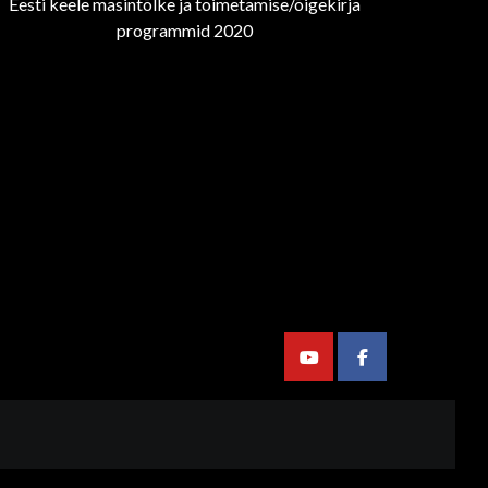
Eesti keele masintõlke ja toimetamise/õigekirja
programmid 2020
Youtube
Facebook