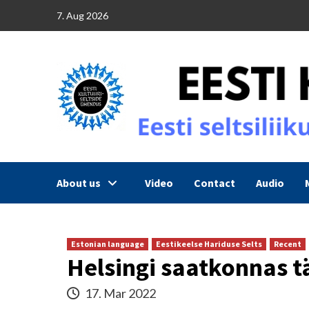
Skip
7. Aug 2026
to
content
About us
Video
Contact
Audio
Estonian language
Eestikeelse Hariduse Selts
Recent
Helsingi saatkonnas 
17. Mar 2022