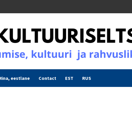
Mina, eestlane
Contact
EST
RUS