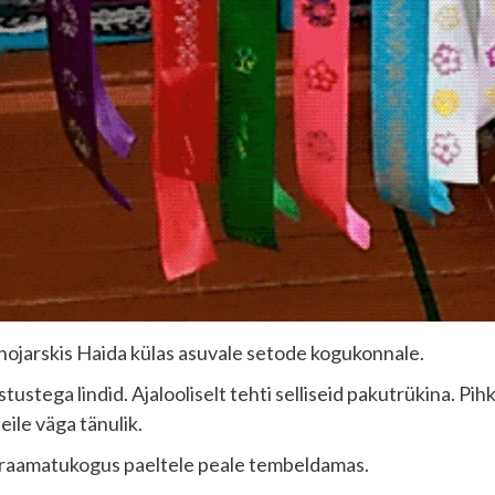
nojarskis Haida külas asuvale setode kogukonnale.
ustega lindid. Ajalooliselt tehti selliseid pakutrükina. Pihk
eile väga tänulik.
raamatukogus paeltele peale tembeldamas.