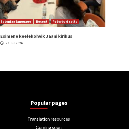
Estonian language
Recent
Peterburi selts
Esimene keelekohvik Jaani kirikus
27. Jul 2026
Popular pages
Translation resources
Coming soon