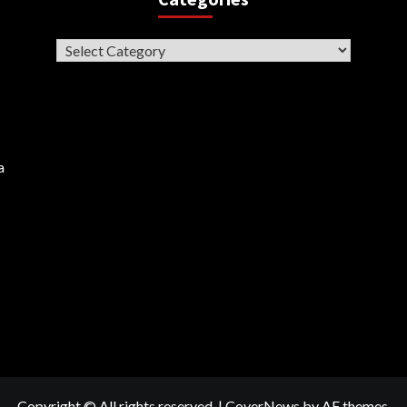
Categories
a
Copyright © All rights reserved.
|
CoverNews
by AF themes.