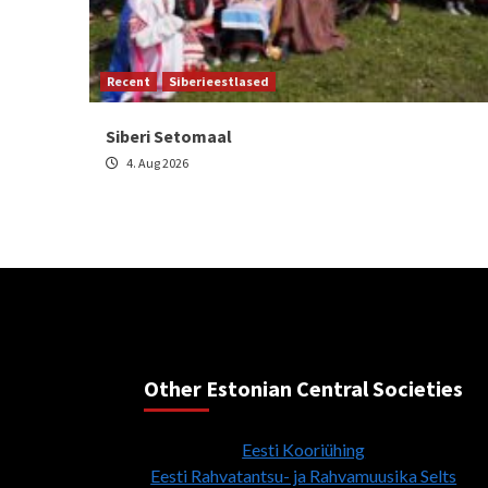
Recent
Siberieestlased
Siberi Setomaal
4. Aug 2026
Other Estonian Central Societies
Eesti Kooriühing
Eesti Rahvatantsu- ja Rahvamuusika Selts