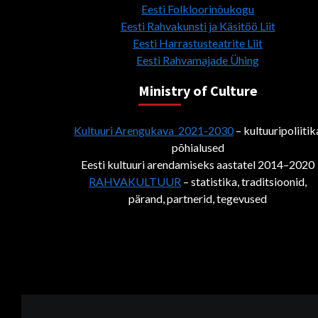
Eesti Folkloorinõukogu
Eesti Rahvakunsti ja Käsitöö Liit
Eesti Harrastusteatrite Liit
Eesti Rahvamajade Ühing
Ministry of Culture
Kultuuri Arengukava 2021-2030
– kultuuripoliitik
põhialused
Eesti kultuuri arendamiseks aastatel 2014–2020
RAHVAKULTUUR
– statistika, traditsioonid,
pärand, partnerid, tegevused