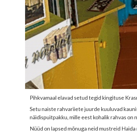
Pihkvamaal elavad setud tegid kingituse Kras
Setu naiste rahvariiete juurde kuuluvad kaunist
näidispuitpakku, mille eest kohalik rahvas on n
Nüüd on lapsed mõnuga neid mustreid Haida 