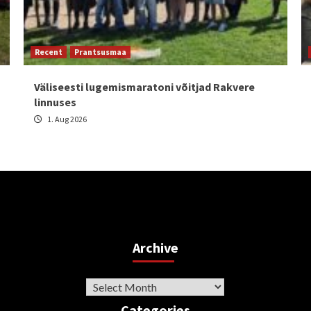
Recent
Prantsusmaa
Väliseesti lugemismaratoni võitjad Rakvere
linnuses
1. Aug 2026
Archive
Archive
Categories