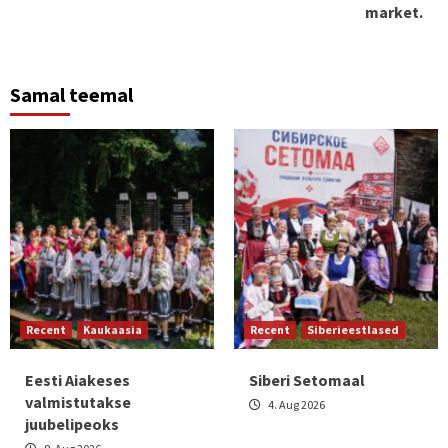
market.
Samal teemal
Recent
Kaukaasia
Recent
Siberieestlased
Eesti Aiakeses
Siberi Setomaal
valmistutakse
4. Aug 2026
juubelipeoks