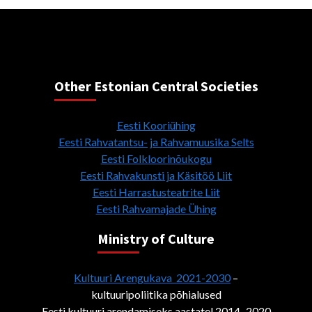
Other Estonian Central Societies
Eesti Kooriühing
Eesti Rahvatantsu- ja Rahvamuusika Selts
Eesti Folkloorinõukogu
Eesti Rahvakunsti ja Käsitöö Liit
Eesti Harrastusteatrite Liit
Eesti Rahvamajade Ühing
Ministry of Culture
Kultuuri Arengukava 2021-2030
–
kultuuripoliitika põhialused
Eesti kultuuri arendamiseks aastatel 2014–2020