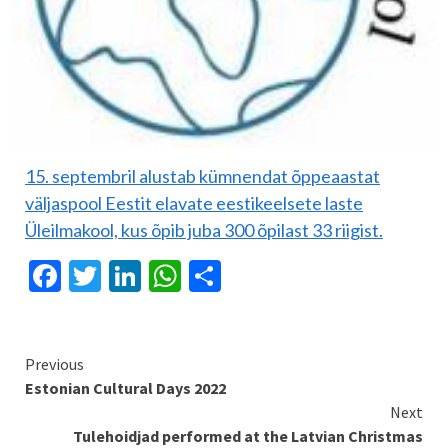
15. septembril alustab kümnendat õppeaastat
väljaspool Eestit elavate eestikeelsete laste
Üleilmakool, kus õpib juba 300 õpilast 33 riigist.
Facebook
Twitter
LinkedIn
WhatsApp
Share
Continue
Previous
Estonian Cultural Days 2022
Reading
Next
Tulehoidjad performed at the Latvian Christmas