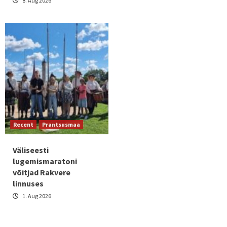
8. Aug 2026
Recent
Prantsusmaa
Väliseesti
lugemismaratoni
võitjad Rakvere
linnuses
1. Aug 2026