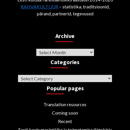
RAHVAKULTUUR
– statistika, traditsioonid,
pärand, partnerid, tegevused
Archive
Archive
Categories
Categories
Popular pages
Translation resources
Coming soon
Recent
Eesti keele masintõlke ja toimetamise/õigekirja