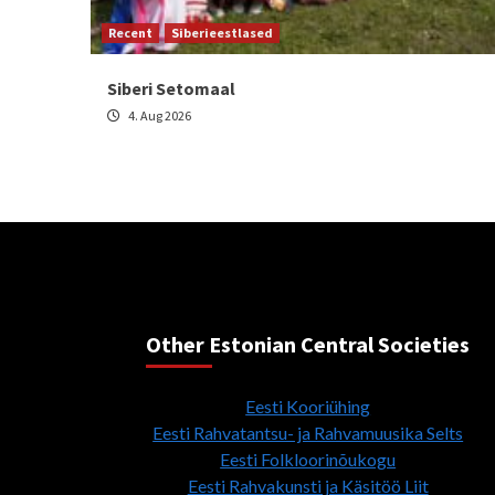
Recent
Siberieestlased
Siberi Setomaal
4. Aug 2026
Other Estonian Central Societies
Eesti Kooriühing
Eesti Rahvatantsu- ja Rahvamuusika Selts
Eesti Folkloorinõukogu
Eesti Rahvakunsti ja Käsitöö Liit