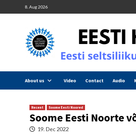
Skip
8. Aug 2026
to
content
About us
Video
Contact
Audio
Recent
Soome Eesti Noored
Soome Eesti Noorte võ
19. Dec 2022