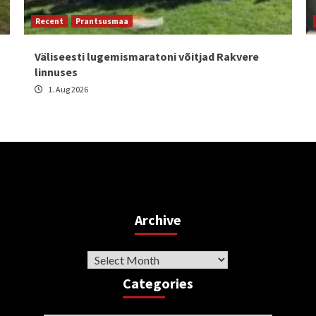
Recent
Prantsusmaa
Väliseesti lugemismaratoni võitjad Rakvere
linnuses
1. Aug 2026
Archive
Archive
Categories