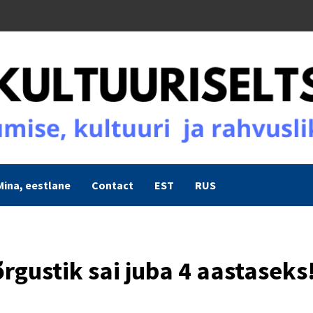
Mina, eestlane
Contact
EST
RUS
rgustik sai juba 4 aastaseks