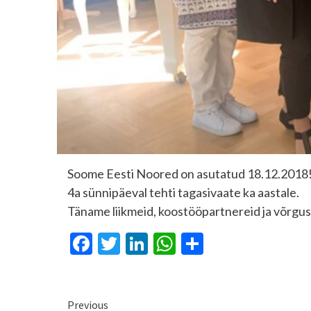
Soome Eesti Noored
on asutatud 18.12.2018
4a sünnipäeval tehti tagasivaate ka aastale.
Täname liikmeid, koostööpartnereid ja võrgus
Facebook
Twitter
LinkedIn
WhatsApp
Share
Continue
Previous