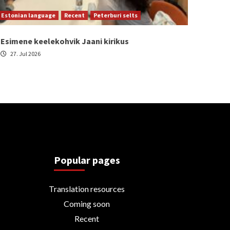
Estonian language
Recent
Peterburi selts
Esimene keelekohvik Jaani kirikus
27. Jul 2026
Popular pages
Translation resources
Coming soon
Recent