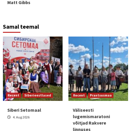
Matt Gibbs
Samal teemal
Recent
Siberieestlased
Recent
Prantsusmaa
Siberi Setomaal
Väliseesti
lugemismaratoni
4. Aug 2026
võitjad Rakvere
linnuses