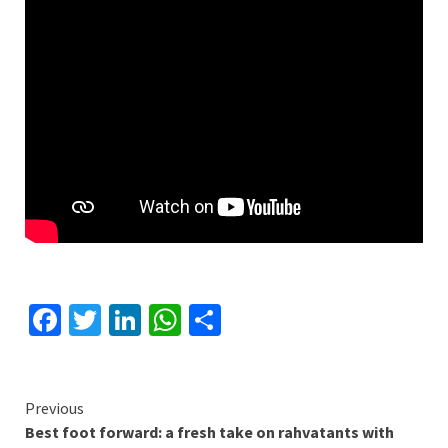
Facebook
Twitter
LinkedIn
WhatsApp
Share
Continue
Previous
Best foot forward: a fresh take on rahvatants with
Reading