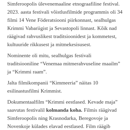
Simferoopolis ülevenemaaline etnograafiline festival.
2023. aasta festivali võistlusfilmide programmis oli 34
filmi 14 Vene Föderatsiooni piirkonnast, sealhulgas
Krimmi Vabariigist ja Sevastopoli linnast. Kõik nad
räägivad rahvuslikest traditsioonidest ja kommetest,
kultuuride rikkusest ja mitmekesisusest.
Nominente oli mitu, sealhulgas festivali
traditsiooniline “Venemaa mitmerahvuseline maailm”
ja “Krimmi raam”.
Jalta filmikompanii “Kimmeeria” näitas 10
esilinastusfilmi Krimmist.
Dokumentaalfilm “Krimmi eestlased. Kevade maja”
saavutas festivalil
kolmanda koha.
Filmis räägivad
Simferoopolis ning Krasnodarka, Beregovoje ja
Novenkoje külades elavad eestlased. Film räägib