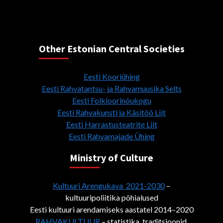
Other Estonian Central Societies
Eesti Kooriühing
Eesti Rahvatantsu- ja Rahvamuusika Selts
Eesti Folkloorinõukogu
Eesti Rahvakunsti ja Käsitöö Liit
Eesti Harrastusteatrite Liit
Eesti Rahvamajade Ühing
Ministry of Culture
Kultuuri Arengukava 2021-2030
–
kultuuripoliitika põhialused
Eesti kultuuri arendamiseks aastatel 2014–2020
RAHVAKULTUUR
– statistika, traditsioonid,