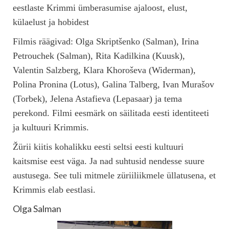
eestlaste Krimmi ümberasumise ajaloost, elust,
külaelust ja hobidest
Filmis räägivad: Olga Skriptšenko (Salman), Irina
Petrouchek (Salman), Rita Kadilkina (Kuusk),
Valentin Salzberg, Klara Khoroševa (Widerman),
Polina Pronina (Lotus), Galina Talberg, Ivan Murašov
(Torbek), Jelena Astafieva (Lepasaar) ja tema
perekond. Filmi eesmärk on säilitada eesti identiteeti
ja kultuuri Krimmis.
Žürii kiitis kohalikku eesti seltsi eesti kultuuri
kaitsmise eest väga. Ja nad suhtusid nendesse suure
austusega. See tuli mitmele züriiliikmele üllatusena, et
Krimmis elab eestlasi.
Olga Salman