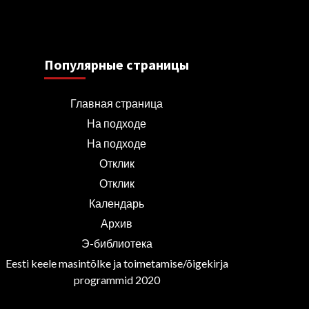
Популярные страницы
Главная страница
На подходе
На подходе
Отклик
Отклик
Календарь
Архив
Э-библиотека
Eesti keele masintõlke ja toimetamise/õigekirja
programmid 2020