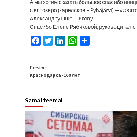
А мы хотим сказать большое спасибо ини
Святозеро (карелское – Pyhäjärvi) — «Свя
Александру Пшенникову!
Спасибо Елене Рябиковой, руководителю 
Facebook
Twitter
LinkedIn
WhatsApp
Отправит
Continue
Previous
Краснодарка -160 лет
Reading
Samal teemal