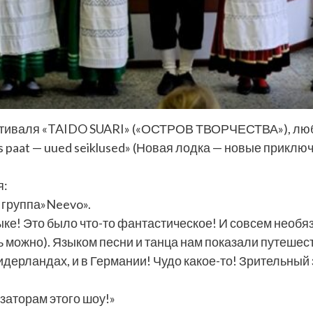
тиваля «TAIDO SUARI» («ОСТРОВ ТВОРЧЕСТВА»), люби
 paat — uued seiklused» (Новая лодка — новые приклю
я:
 группа»Neevo».
е! Это было что-то фантастическое! И совсем необяза
ть можно). Языком песни и танца нам показали путеше
Нидерландах, и в Германии! Чудо какое-то! Зрительны
заторам этого шоу!»