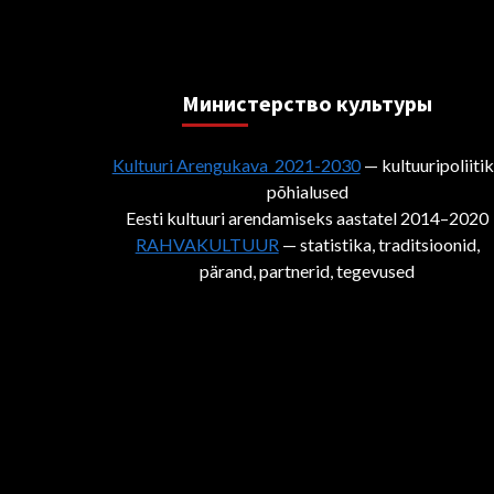
Министерствo культуры
Kultuuri Arengukava 2021-2030
— kultuuripoliiti
põhialused
Eesti kultuuri arendamiseks aastatel 2014–2020
RAHVAKULTUUR
— statistika, traditsioonid,
pärand, partnerid, tegevused