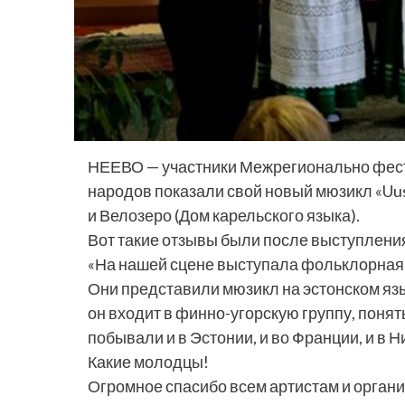
НЕЕВО — участники Межрегионально фес
народов показали свой новый мюзикл «Uus
и Велозеро (Дом карельского языка).
Вот такие отзывы были после выступлени
«На нашей сцене выступала фольклорная
Они представили мюзикл на эстонском язык
он входит в финно-угорскую группу, поня
побывали и в Эстонии, и во Франции, и в 
Какие молодцы!
Огромное спасибо всем артистам и органи