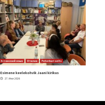
Эстонский язык
Отклик
Peterburi selts
Esimene keelekohvik Jaani kirikus
27. Июл 2026