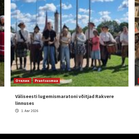
Отклик
Prantsusmaa
Väliseesti lugemismaratoni võitjad Rakvere
linnuses
1. Авг 2026