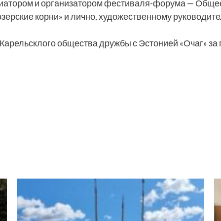
циатором и организатором фестиваля-форума — Общес
тозерские корни» и лично, художественному руководит
Карельсклого общества дружбы с Эстонией «Очаг» за 
ь