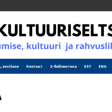
, eestlane
Контакт
Э-библиотека
EST
ENG
А