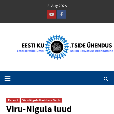
Skip
8. Aug 2026
to
content
Youtube
Facebook
Primary
Menu
Recent
Viru-Nigula Hariduse Selts
Viru-Nigula luud