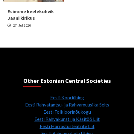
Esimene keelekohvik
Jaani kirikus
27. Jul 2026
Other Estonian Central Societies
Eesti Kooriühing
Eesti Rahvatantsu- ja Rahvamuusika Selts
Eesti Folkloorinõukogu
Eesti Rahvakunsti ja Käsitöö Liit
Eesti Harrastusteatrite Liit
Eesti Rahvamajade Ühing