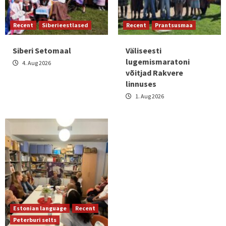
Recent
Siberieestlased
Recent
Prantsusmaa
Siberi Setomaal
Väliseesti
lugemismaratoni
4. Aug 2026
võitjad Rakvere
linnuses
1. Aug 2026
Estonian language
Recent
Peterburi selts