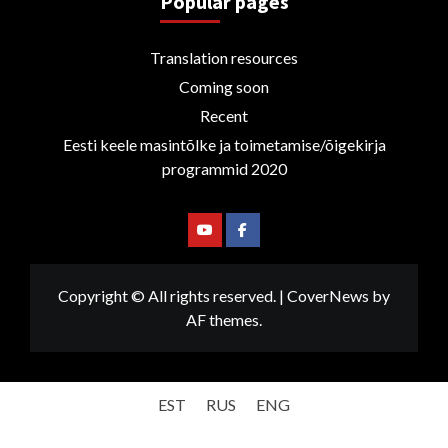
Popular pages
Translation resources
Coming soon
Recent
Eesti keele masintõlke ja toimetamise/õigekirja
programmid 2020
Youtube
Facebook
Copyright © All rights reserved.
|
CoverNews
by
AF themes.
EST
RUS
ENG