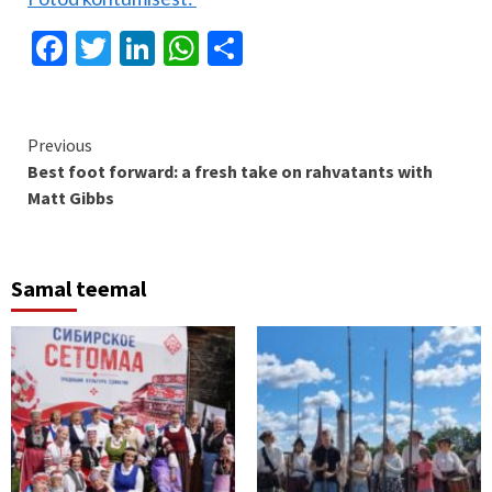
Facebook
Twitter
LinkedIn
WhatsApp
Share
Continue
Previous
Best foot forward: a fresh take on rahvatants with
Reading
Matt Gibbs
Samal teemal