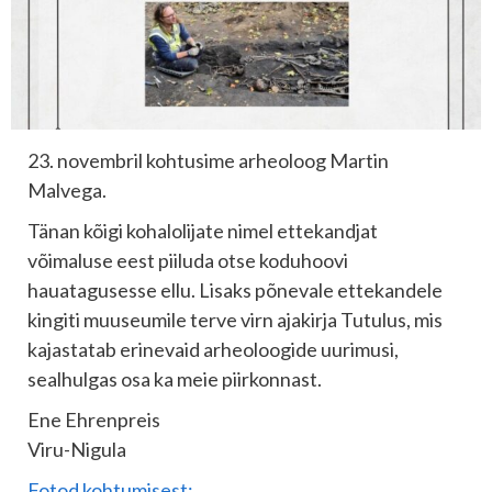
23. novembril kohtusime arheoloog Martin
Malvega.
Tänan kõigi kohalolijate nimel ettekandjat
võimaluse eest piiluda otse koduhoovi
hauatagusesse ellu. Lisaks põnevale ettekandele
kingiti muuseumile terve virn ajakirja Tutulus, mis
kajastatab erinevaid arheoloogide uurimusi,
sealhulgas osa ka meie piirkonnast.
Ene Ehrenpreis
Viru-Nigula
Fotod kohtumisest: