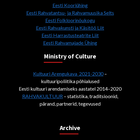
Eesti Kooriühing
Eesti Rahvatantsu- ja Rahvamuusika Selts
Eesti Folkloorinõukogu
Eesti Rahvakunsti ja Käsitöö Liit
Eesti Harrastusteatrite Liit
Eesti Rahvamajade Ühing
Ministry of Culture
Kultuuri Arengukava 2021-2030
–
kultuuripoliitika põhialused
Eesti kultuuri arendamiseks aastatel 2014–2020
RAHVAKULTUUR
– statistika, traditsioonid,
pärand, partnerid, tegevused
Archive