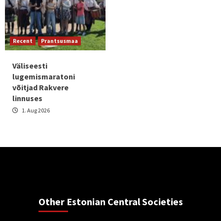
Recent
Prantsusmaa
Väliseesti
lugemismaratoni
võitjad Rakvere
linnuses
1. Aug 2026
Other Estonian Central Societies