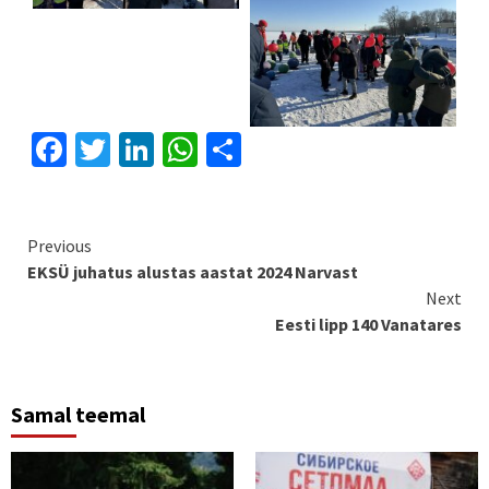
Facebook
Twitter
LinkedIn
WhatsApp
Share
Continue
Previous
EKSÜ juhatus alustas aastat 2024 Narvast
Reading
Next
Eesti lipp 140 Vanatares
Samal teemal