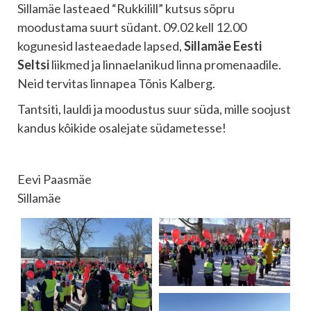
Sillamäe lasteaed “Rukkilill” kutsus sõpru
moodustama suurt südant. 09.02 kell 12.00
kogunesid lasteaedade lapsed,
Sillamäe Eesti
Seltsi
liikmed ja linnaelanikud linna promenaadile.
Neid tervitas linnapea Tõnis Kalberg.
Tantsiti, lauldi ja moodustus suur süda, mille soojust
kandus kôikide osalejate südametesse!
Eevi Paasmäe
Sillamäe