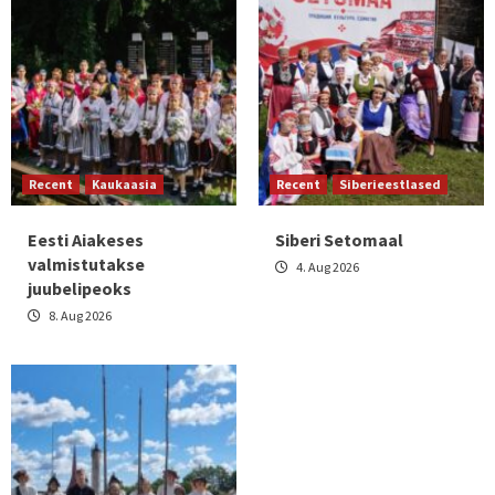
Recent
Kaukaasia
Recent
Siberieestlased
Eesti Aiakeses
Siberi Setomaal
valmistutakse
4. Aug 2026
juubelipeoks
8. Aug 2026