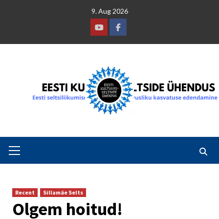
Skip
9. Aug 2026
to
content
Youtube
Facebook
Primary
Menu
Recent
Sillamäe Selts
Olgem hoitud!