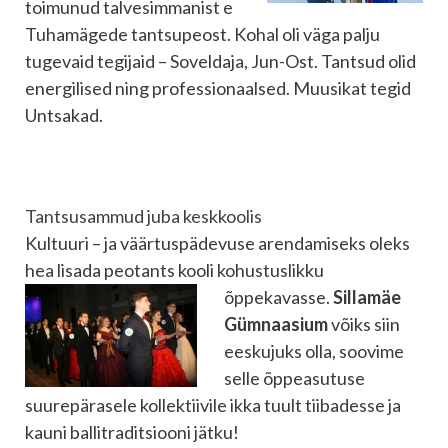
toimunud talvesimmanist e
Tuhamägede tantsupeost. Kohal oli väga palju
tugevaid tegijaid – Soveldaja, Jun-Ost. Tantsud olid
energilised ning professionaalsed. Muusikat tegid
Untsakad.
Tantsusammud juba keskkoolis
Kultuuri – ja väärtuspädevuse arendamiseks oleks
hea lisada peotants kooli kohustuslikku
õppekavasse.
Sillamäe
Gümnaasium
võiks siin
eeskujuks olla, soovime
selle õppeasutuse
suurepärasele kollektiivile ikka tuult tiibadesse ja
kauni ballitraditsiooni jätku!