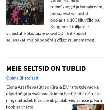
varem,
valmisid
rummikoogid ja kamakreem,
peopäeval valmistati
peolauale 180 kiluvõileiba.
Kaugemalt tulijatele
vamistati külastajate soovil 50 liitrit kodust
seljanakat, mis oli peoõhtu kõige kuumem roog.
MEIE SELTSID ON TUBLID
Õpime üksteiselt
Elena Astafjeva tütred Kira ja Elvira tegelevad ka
näputööga ja osalevad Krimmi Eesti Seltsi üritustel
ning näitustel. Elvira teeb ja tikib eesti
susse ja Kira
koob salvrätte.