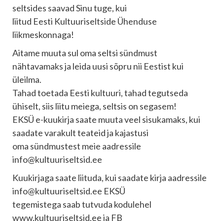
seltsides saavad Sinu tuge, kui
liitud Eesti Kultuuriseltside Ühenduse
liikmeskonnaga!
Aitame muuta sul oma seltsi sündmust
nähtavamaks ja leida uusi sõpru nii Eestist kui
üleilma.
Tahad toetada Eesti kultuuri, tahad tegutseda
ühiselt, siis liitu meiega, seltsis on segasem!
EKSÜ e-kuukirja saate muuta veel sisukamaks, kui
saadate varakult teateid ja kajastusi
oma sündmustest meie aadressile
info@kultuuriseltsid.ee
Kuukirjaga saate liituda, kui saadate kirja aadressile
info@kultuuriseltsid.ee EKSÜ
tegemistega saab tutvuda kodulehel
www.kultuuriseltsid.ee ja FB