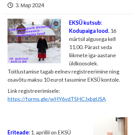
3. Мар 2024
EKSÜ kutsub:
Kodupaiga lood.
16
märtsil algusega kell
11.00. Pärast seda
liikmete iga-aastane
üldkoosolek.
Toitlustamise tagab eelnev registreerimine ning
osavõtu maksu 10 eurot tasumine EKSÜ kontole.
Link registreerimisele:
https://forms.gle/wHY6vdTSHCJxbgUSA
Eriteade:
1. aprillil on EKSÜ