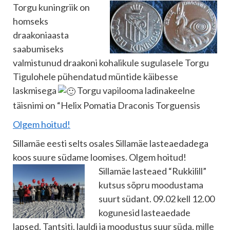
Torgu kuningriik on
homseks
draakoniaasta
saabumiseks
valmistunud draakoni kohalikule sugulasele Torgu
Tigulohele pühendatud müntide käibesse
laskmisega
Torgu vapilooma ladinakeelne
täisnimi on “Helix Pomatia Draconis Torguensis
Olgem hoitud!
Sillamäe eesti selts osales Sillamäe lasteaedadega
koos suure südame loomises. Olgem hoitud!
Sillamäe
lasteaed “Rukkilill”
kutsus sõpru moodustama
suurt südant. 09.02 kell 12.00
kogunesid lasteaedade
lapsed. Tantsiti, lauldi ja moodustus suur süda, mille