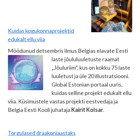
Kuidas kogukonnaprojektid
edukalt ellu viia
Möödunud detsembris ilmus Belgias elavate Eesti
laste jõululuuletuste raamat
„Jõuluriim“, kus on kokku 75 laste
luuletust ja üle 20 illustratsiooni.
Global Estonian portaal uuris,
kuidas selline projekt edukalt ellu
viia. Küsimustele vastas projekti eestvedaja ja
Belgia Eesti Kooli juhataja
Kairit Kolsar
.
Torgulased draakoniaastaks