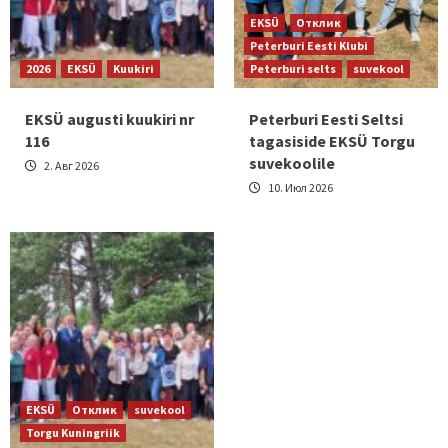
EKSÜ
Отклик
Peterburi Eesti Klubi
2026
EKSÜ
Kuukiri
Peterburi selts
suvekool
EKSÜ augusti kuukiri nr
Peterburi Eesti Seltsi
116
tagasiside EKSÜ Torgu
suvekoolile
2. Авг 2026
10. Июл 2026
EKSÜ
Отклик
suvekool
Torgu Kuningriik