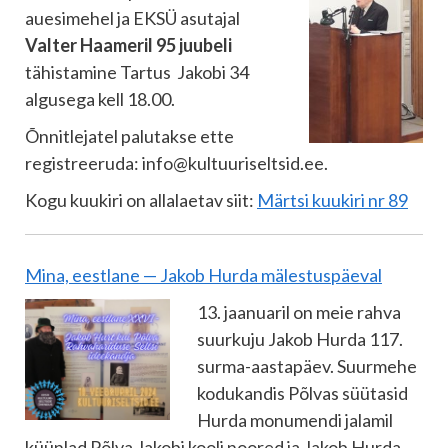
auesimehel ja EKSÜ asutajal
Valter Haameril 95 juubeli
tähistamine Tartus Jakobi 34
algusega kell 18.00.
Õnnitlejatel palutakse ette
registreeruda: info@kultuuriseltsid.ee.
Kogu kuukiri on allalaetav siit:
Märtsi kuukiri nr 89
Mina, eestlane — Jakob Hurda mälestuspäeval
13. jaanuaril on meie rahva
suurkuju Jakob Hurda 117.
surma-aastapäev. Suurmehe
kodukandis Põlvas süütasid
Hurda monumendi jalamil
küünlad Põlva Jakobi kooli noored ja Jakob Hurda