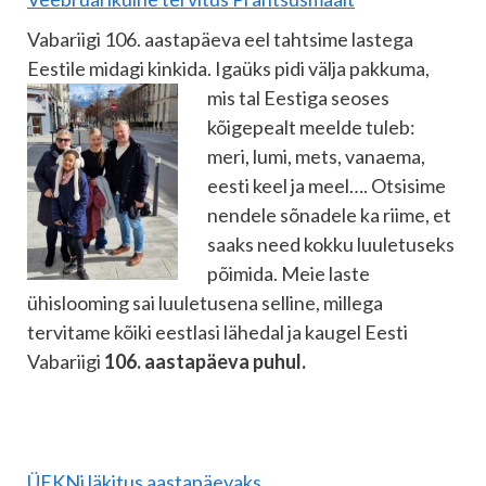
Vabariigi 106. aastapäeva eel tahtsime lastega
Eestile midagi kinkida. Igaüks pidi välja pakkuma,
mis tal
Eestiga seoses
kõigepealt meelde tuleb:
meri, lumi, mets, vanaema,
eesti keel ja meel…. Otsisime
nendele sõnadele ka riime, et
saaks need kokku luuletuseks
põimida. Meie laste
ühislooming sai luuletusena selline, millega
tervitame kõiki eestlasi lähedal ja kaugel Eesti
Vabariigi
106. aastapäeva puhul.
ÜEKNi läkitus aastapäevaks