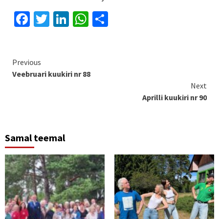
Facebook
Twitter
LinkedIn
WhatsApp
Отправить
Continue
Previous
Veebruari kuukiri nr 88
Reading
Next
Aprilli kuukiri nr 90
Samal teemal