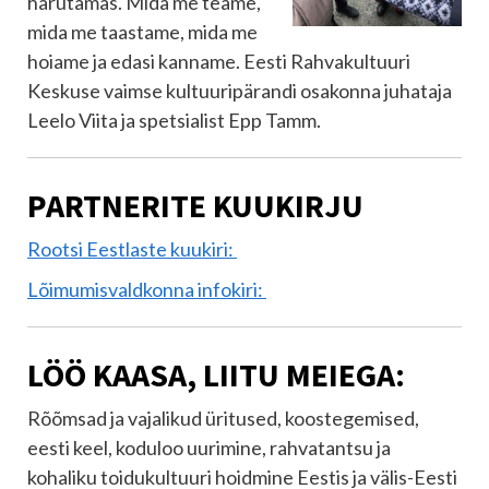
harutamas. Mida me teame,
mida me taastame, mida me
hoiame ja edasi kanname. Eesti Rahvakultuuri
Keskuse vaimse kultuuripärandi osakonna juhataja
Leelo Viita ja spetsialist Epp Tamm.
PARTNERITE KUUKIRJU
Rootsi Eestlaste kuukiri:
Lõimumisvaldkonna infokiri:
LÖÖ KAASA, LIITU MEIEGA:
Rõõmsad ja vajalikud üritused, koostegemised,
eesti keel, koduloo uurimine, rahvatantsu ja
kohaliku toidukultuuri hoidmine Eestis ja välis-Eesti