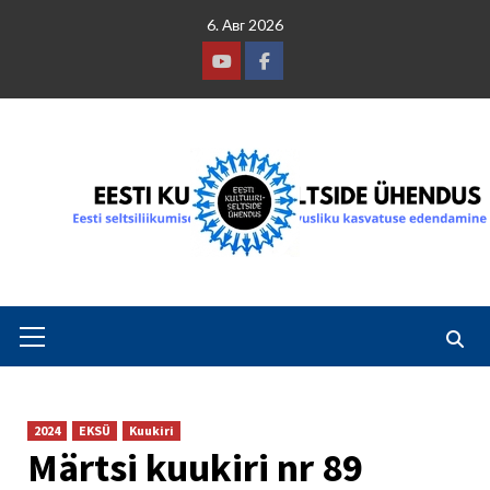
Skip
6. Авг 2026
to
content
Youtube
Facebook
Primary
Menu
2024
EKSÜ
Kuukiri
Märtsi kuukiri nr 89