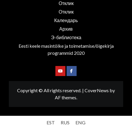
Отклик
Отклик
Календарь
Архив
Э-библиотека
Eesti keele masintõlke ja toimetamise/õigekirja
programmid 2020
Youtube
Facebook
Copyright © All rights reserved.
|
CoverNews
by
AF themes.
EST
RUS
ENG