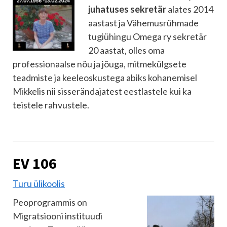
juhatuses sekretär
alates 2014
aastast ja Vähemusrühmade
tugiühingu Omega ry sekretär
20 aastat, olles oma
professionaalse nõu ja jõuga, mitmekülgsete
teadmiste ja keeleoskustega abiks kohanemisel
Mikkelis nii sisserändajatest eestlastele kui ka
teistele rahvustele.
EV 106
Turu ülikoolis
Peoprogrammis on
Migratsiooni instituudi