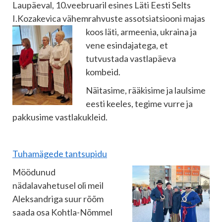
Laupäeval, 10.veebruaril esines Läti Eesti Selts
I.Kozakevica vähemrahvuste assotsiatsiooni majas
koos
läti, armeenia, ukraina ja
vene esindajatega, et
tutvustada vastlapäeva
kombeid.
Näitasime, rääkisime ja laulsime
eesti keeles, tegime vurre ja
pakkusime vastlakukleid.
Tuhamägede tantsupidu
Möödunud
nädalavahetusel oli meil
Aleksandriga suur rõõm
saada osa Kohtla-Nõmmel