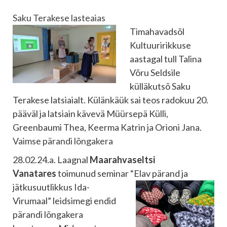
Saku Terakese lasteaias
Timahavadsõl
Kultuuririkkuse
aastagal tull Talina
Võru Seldsile
külläkutsõ Saku
Terakese latsiaialt. Külänkäük sai teos radokuu 20.
pääväl ja latsiain kävevä Müürsepä Külli,
Greenbaumi Thea, Keerma Katrin ja Orioni Jana.
Vaimse pärandi lõngakera
28.02.24.a. Laagnal
Maarahvaseltsi
Vanatares
toimunud seminar “Elav pärand ja
jätkusuutlikkus
Ida-
Virumaal” leidsimegi endid
pärandi lõngakera