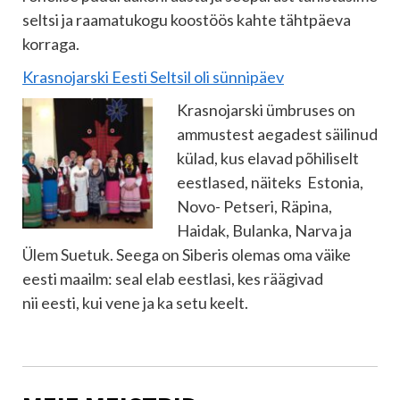
seltsi ja raamatukogu koostöös kahte tähtpäeva
korraga.
Krasnojarski Eesti Seltsil oli sünnipäev
Krasnojarski ümbruses on
ammustest aegadest säilinud
külad, kus elavad põhiliselt
eestlased, näiteks Estonia,
Novo- Petseri, Räpina,
Haidak, Bulanka, Narva ja
Ülem Suetuk. Seega on Siberis olemas oma väike
eesti maailm: seal elab eestlasi, kes räägivad
nii eesti, kui vene ja ka setu keelt.