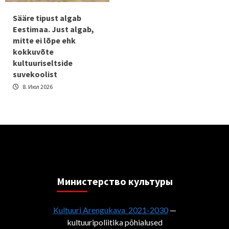
Sääre tipust algab
Eestimaa. Just algab,
mitte ei lõpe ehk
kokkuvõte
kultuuriseltside
suvekoolist
8. Июл 2026
Министерствo культуры
Kultuuri Arengukava 2021-2030
—
kultuuripoliitika põhialused