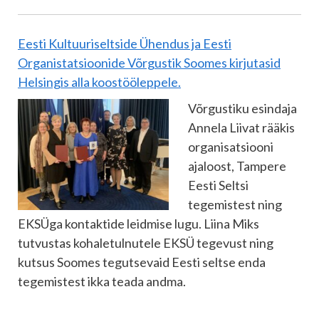
Eesti Kultuuriseltside Ühendus ja Eesti
Organistatsioonide Võrgustik Soomes kirjutasid
Helsingis alla koostööleppele.
Võrgustiku esindaja
Annela Liivat rääkis
organisatsiooni
ajaloost, Tampere
Eesti Seltsi
tegemistest ning
EKSÜga kontaktide leidmise lugu. Liina Miks
tutvustas kohaletulnutele EKSÜ tegevust ning
kutsus Soomes tegutsevaid Eesti seltse enda
tegemistest ikka teada andma.