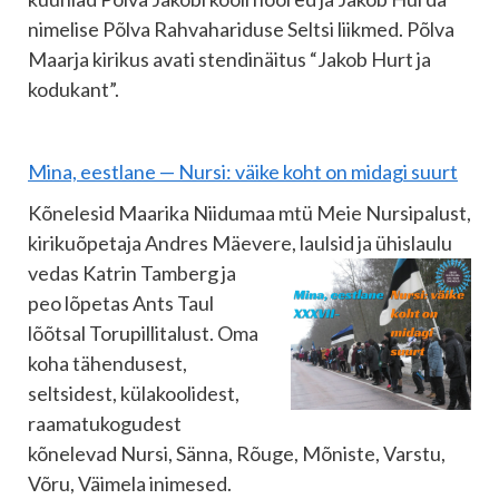
nimelise Põlva Rahvahariduse Seltsi liikmed. Põlva
Maarja kirikus avati stendinäitus “Jakob Hurt ja
kodukant”.
Mina, eestlane — Nursi: väike koht on midagi suurt
Kõnelesid Maarika Niidumaa mtü Meie Nursipalust,
kirikuõpetaja Andres Mäevere, laulsid ja ühislaulu
vedas Katrin Tamberg ja
peo lõpetas Ants Taul
lõõtsal Torupillitalust. Oma
koha tähendusest,
seltsidest, külakoolidest,
raamatukogudest
kõnelevad Nursi, Sänna, Rõuge, Mõniste, Varstu,
Võru, Väimela inimesed.