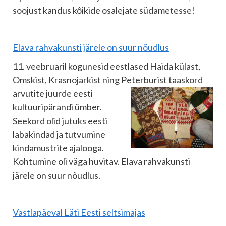
soojust kandus kôikide osalejate südametesse!
Elava rahvakunsti järele on suur nõudlus
11. veebruaril kogunesid eestlased Haida külast,
Omskist, Krasnojarkist ning
Peterburist taaskord
arvutite juurde eesti
kultuuripärandi ümber.
Seekord olid jutuks eesti
labakindad ja tutvumine
kindamustrite ajalooga.
Kohtumine oli väga huvitav. Elava rahvakunsti
järele on suur nõudlus.
Vastlapäeval Läti Eesti seltsimajas