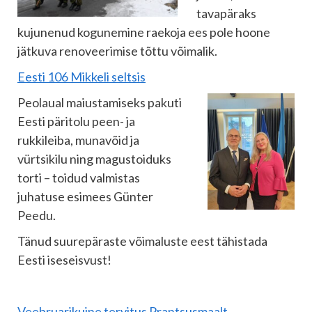
tavapäraks
kujunenud kogunemine raekoja ees pole hoone
jätkuva renoveerimise tõttu võimalik.
Eesti 106 Mikkeli seltsis
Peolaual maiustamiseks pakuti
Eesti päritolu peen- ja
rukkileiba, munavõid ja
vürtsikilu ning magustoiduks
torti – toidud valmistas
juhatuse esimees Günter
Peedu.
Tänud suurepäraste võimaluste eest tähistada
Eesti iseseisvust!
Veebruarikuine tervitus Prantsusmaalt