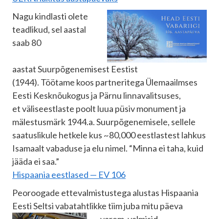
Nagu kindlasti olete
teadlikud, sel aastal
saab 80
aastat Suurpõgenemisest Eestist
(1944). Töötame koos partneritega Ülemaailmses
Eesti Kesknõukogus ja Pärnu linnavalitsuses,
et väliseestlaste poolt luua püsiv monument ja
mälestusmärk 1944.a. Suurpõgenemisele, sellele
saatuslikule hetkele kus ~80,000 eestlastest lahkus
Isamaalt vabaduse ja elu nimel. “Minna ei taha, kuid
jääda ei saa.”
Hispaania eestlased — EV 106
Peoroogade ettevalmistustega alustas Hispaania
Eesti Seltsi vabatahtlikke tiim juba mitu päeva