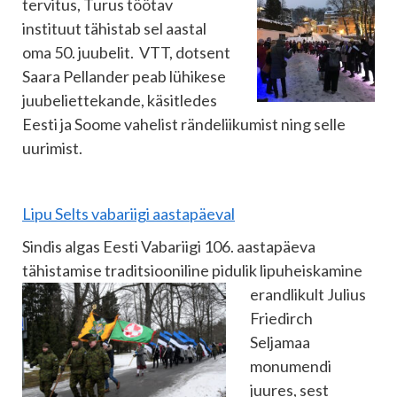
tervitus, Turus töötav
instituut tähistab sel aastal
oma 50. juubelit. VTT, dotsent
Saara Pellander peab lühikese
juubeliettekande, käsitledes
Eesti ja Soome vahelist rändeliikumist ning selle
uurimist.
Lipu Selts vabariigi aastapäeval
Sindis algas Eesti Vabariigi 106. aastapäeva
tähistamise traditsiooniline pidulik
lipuheiskamine
erandlikult Julius
Friedirch
Seljamaa
monumendi
juures, sest