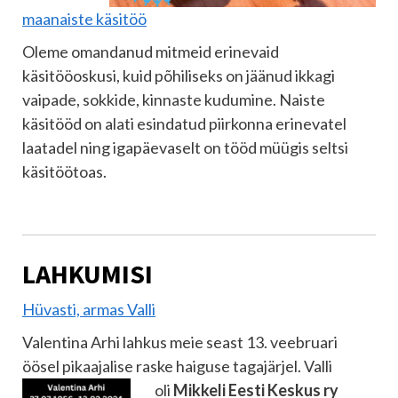
maanaiste käsitöö
Oleme omandanud mitmeid erinevaid
käsitööoskusi, kuid põhiliseks on jäänud ikkagi
vaipade, sokkide, kinnaste kudumine. Naiste
käsitööd on alati esindatud piirkonna erinevatel
laatadel ning igapäevaselt on tööd müügis seltsi
käsitöötoas.
LAHKUMISI
Hüvasti, armas Valli
Valentina Arhi lahkus meie seast 13. veebruari
öösel pikaajalise raske haiguse tagajärjel. Valli
oli
Mikkeli Eesti Keskus ry