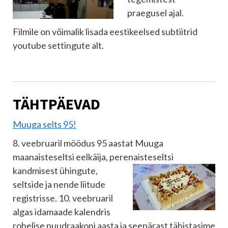
praegusel ajal.
Filmile on võimalik lisada eestikeelsed subtiitrid
youtube settingute alt.
TÄHTPÄEVAD
Muuga selts 95!
8. veebruaril möödus 95 aastat Muuga
maanaisteseltsi eelkäija, perenaisteseltsi
kandmisest ühingute,
seltside ja nende liitude
registrisse. 10. veebruaril
algas idamaade kalendris
rohelise puudraakoni aasta ja seepärast tähistasime