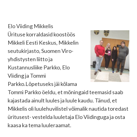
Elo Viiding Mikkelis
Ürituse korraldasid koostöös
Mikkeli Eesti Keskus, Mikkelin
seutukirjasto, Suomen Viro-
yhdistysten liitto ja
Kustannusliike Parkko, Elo
Viiding ja Tommi
Parkko.Lõpetuseks jäi kõlama
Tommi Parkko öeldu, et mõningaid teemasid saab
kajastada ainult luules ja luule kaudu. Tänud, et
Mikkelis oli luulehuvilistel võimalik nautida toredast
üritusest- vestelda luuletaja Elo Viidinguga ja osta
kaasa ka tema luuleraamat.