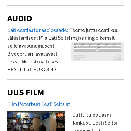
AUDIO
Läti eestlaste raadiosaade:
Teeme juttu eesti kuu
tähistamisest Riia Läti Seltsi majas ning pikemalt
selle
avasündmusest —
8.veebruaril avatavast
tekstiilikunsti näitusest
EESTI TRIIBUKOOD.
UUS FILM
Film Peterburi Eesti Seltsist
Juttu tuleb Jaani
kirikust, Eesti Seltsi
tegemistest