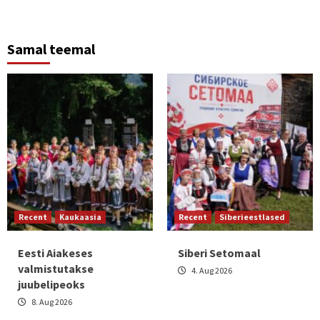
Samal teemal
Recent
Kaukaasia
Recent
Siberieestlased
Eesti Aiakeses
Siberi Setomaal
valmistutakse
4. Aug 2026
juubelipeoks
8. Aug 2026