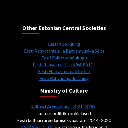
Other Estonian Central Societies
Eesti Kooriühing
Eesti Rahvatantsu- ja Rahvamuusika Selts
Eesti Folkloorinõukogu
Eesti Rahvakunsti ja Käsitöö Liit
Eesti Harrastusteatrite Liit
Eesti Rahvamajade Ühing
Ministry of Culture
Kultuuri Arengukava 2021-2030
–
kultuuripoliitika põhialused
Eesti kultuuri arendamiseks aastatel 2014–2020
RAHVAKULTUUR
– statistika, traditsioonid,