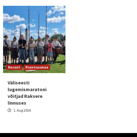
Recent
Prantsusmaa
Väliseesti
lugemismaratoni
võitjad Rakvere
linnuses
1. Aug 2026