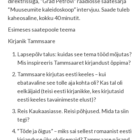
direktrissiga, “Grad Petrovi” raadiosse saatesarja
“Muuseumite kaleidoskoop” intervjuu. Saade tuleb
kaheosaline, kokku 40 minutit.
Esimeses saatepoole teema
Kirjanik Tammsaare
Lapsepõlv talus: kuidas see tema tööd mõjutas?
Mis inspireeris Tammsaaret kirjandust õppima?
Tammsaare kirjutas eesti keeles – kui
ebatavaline see tolle aja kohta oli? Kas tal oli
eelkäijaid (teisi eesti kirjanikke, kes kirjutasid
eesti keeles tavainimeste elust)?
Reis Kaukaasiasse. Reisi põhjused. Mida ta siin
tegi?
“Tõde ja õigus” – miks sai sellest romaanist eesti
kirjanduse üks olulisemaid? Tammsaare pärand