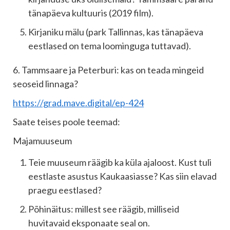
tänapäeva kultuuris (2019 film).
Kirjaniku mälu (park Tallinnas, kas tänapäeva
eestlased on tema loominguga tuttavad).
6. Tammsaare ja Peterburi: kas on teada mingeid
seoseid linnaga?
https://grad.mave.digital/ep-424
Saate teises poole teemad:
Majamuuseum
Teie muuseum räägib ka küla ajaloost. Kust tuli
eestlaste asustus Kaukaasiasse? Kas siin elavad
praegu eestlased?
Põhinäitus: millest see räägib, milliseid
huvitavaid eksponaate seal on.