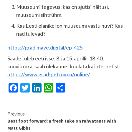
Muuseumi tegevus: kas on ajutisi näitusi,
muuseumi sihtrühm.
Kas Eesti elanikel on muuseumi vastu huvi? Kas
nad tulevad?
https://grad.mave.digital/ep-425
Saade tuleb eetrisse: 8. ja 15. aprillil 18:40,
soovi korral saab ülekannet kuulata ka internetist:
https://www.grad-petrov.ru/online/
Facebook
Twitter
LinkedIn
WhatsApp
Share
Continue
Previous
Best foot forward: a fresh take on rahvatants with
Reading
Matt Gibbs