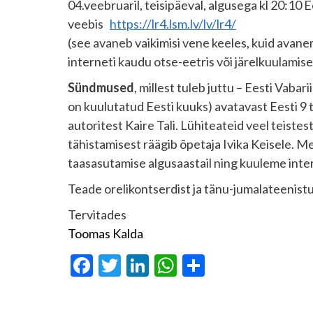
04.veebruaril, teisipäeval, algusega kl 20:10 E
veebis
https://lr4.lsm.lv/lv/lr4/
(see avaneb vaikimisi vene keeles, kuid avanem
interneti kaudu otse-eetris või järelkuulamisek
Sündmused
, millest tuleb juttu – Eesti Vaba
on kuulutatud Eesti kuuks) avatavast Eesti 9 
autoritest Kaire Tali. Lühiteateid veel teiste
tähistamisest räägib õpetaja Ivika Keisele. M
taasasutamise algusaastail ning kuuleme inte
Teade orelikontserdist ja tänu-jumalateenistus
Tervitades
Toomas Kalda
Facebook
Twitter
LinkedIn
WhatsApp
Share