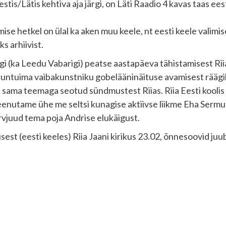
estis/Lätis kehtiva aja järgi, on Läti Raadio 4 kavas taas e
ise hetkel on ülal ka aken muu keele, nt eesti keele valimi
s arhiivist.
riigi (ka Leedu Vabarigi) peatse aastapäeva tähistamisest Rii
tuntuima vaibakunstniku gobelääninäituse avamisest räägib
st sama teemaga seotud sündmustest Riias. Riia Eesti koolis 
eenutame ühe me seltsi kunagise aktiivse liikme Eha Sermu
rvjuud tema poja Andrise elukäigust.
est (eesti keeles) Riia Jaani kirikus 23.02, õnnesoovid juub