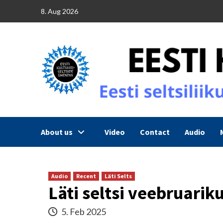
Skip
8. Aug 2026
to
content
About us
Video
Contact
Audio
Audio
Recent
Läti Selts
Läti seltsi veebruari
5. Feb 2025