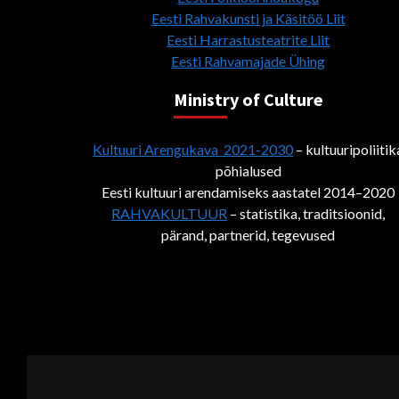
Eesti Rahvakunsti ja Käsitöö Liit
Eesti Harrastusteatrite Liit
Eesti Rahvamajade Ühing
Ministry of Culture
Kultuuri Arengukava 2021-2030
– kultuuripoliitik
põhialused
Eesti kultuuri arendamiseks aastatel 2014–2020
RAHVAKULTUUR
– statistika, traditsioonid,
pärand, partnerid, tegevused