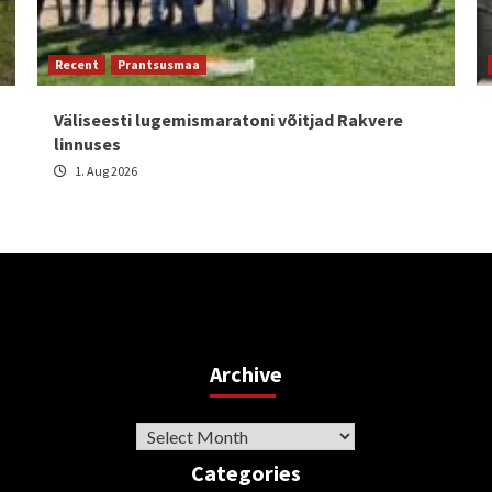
Recent
Prantsusmaa
Väliseesti lugemismaratoni võitjad Rakvere
linnuses
1. Aug 2026
Archive
Archive
Categories