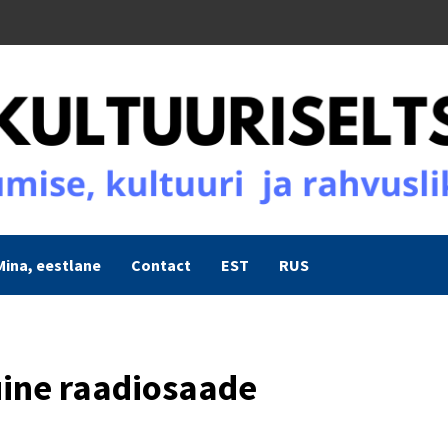
Mina, eestlane
Contact
EST
RUS
kuine raadiosaade