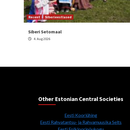
Recent
Siberieestlased
Siberi Setomaal
4. Aug 2026
Other Estonian Central Societies
Eesti Kooriühing
Eesti Rahvatantsu- ja Rahvamuusika Selts
Eesti Folkloorinõukogu