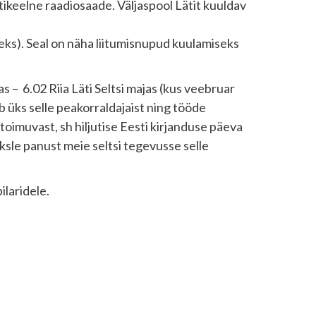
estikeelne raadiosaade. Väljaspool Lätit kuuldav
seks). Seal on näha liitumisnupud kuulamiseks
as – 6.02 Riia Läti Seltsi majas (kus veebruar
 üks selle peakorraldajaist ning tööde
toimuvast, sh hiljutise Eesti kirjanduse päeva
ksle panust meie seltsi tegevusse selle
ilaridele.