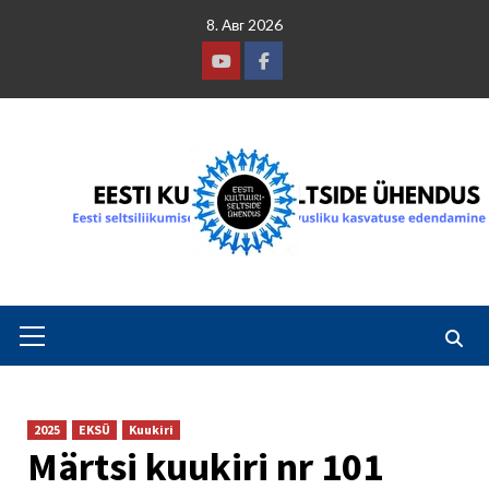
Skip
8. Авг 2026
to
content
Youtube
Facebook
Primary
Menu
2025
EKSÜ
Kuukiri
Märtsi kuukiri nr 101