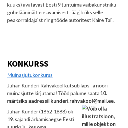
kuuks) avatavast Eesti 9 tuntuima vaibakunstniku
gobelääninäituse avamisest räägib üks selle
peakorraldajaist ning tööde autoritest Kaire Tali.
KONKURSS
Muinasjutukonkurss
Juhan Kunderi Rahvakool kutsub lapsi ja noori
muinasjutte kirjutama! Tööd palume saata
10.
märtsiks aadressil kunderi.rahvakool@mail.ee.
Juhan Kunder (1852-1888) oli
19. sajandi ärkamisaegse Eesti
suurkuju, kes oma