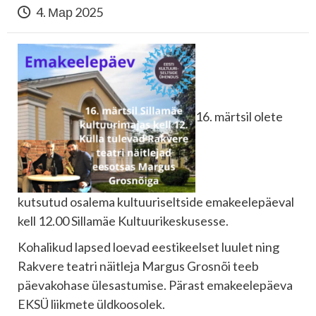
4. Мар 2025
16. märtsil olete
kutsutud osalema kultuuriseltside emakeelepäeval
kell 12.00 Sillamäe Kultuurikeskusesse.
Kohalikud lapsed loevad eestikeelset luulet ning
Rakvere teatri näitleja Margus Grosnõi teeb
päevakohase ülesastumise. Pärast emakeelepäeva
EKSÜ liikmete üldkoosolek.