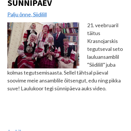
SÜNNIPÄEV
Palju õnne, Siidilill
21. veebruaril
täitus
Krasnojarskis
tegutseval seto
lauluansamblil
“Siidilill” juba
kolmas tegutsemisaasta. Sellel tähtsal päeval
soovime meie ansamblile õitsengut, edu ning pikka
suve! Laulukoor tegi sünnipäeva auks video.