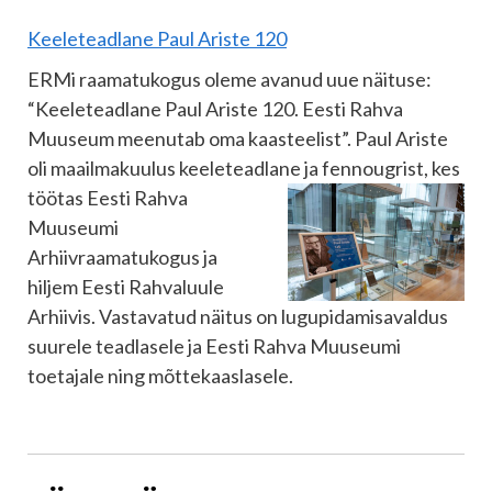
Keeleteadlane Paul Ariste 120
ERMi raamatukogus oleme avanud uue näituse:
“Keeleteadlane Paul Ariste 120. Eesti Rahva
Muuseum meenutab oma kaasteelist”. Paul Ariste
oli maailmakuulus keeleteadlane ja
fennougrist, kes
töötas Eesti Rahva
Muuseumi
Arhiivraamatukogus ja
hiljem Eesti Rahvaluule
Arhiivis. Vastavatud näitus on lugupidamisavaldus
suurele teadlasele ja Eesti Rahva Muuseumi
toetajale ning mõttekaaslasele.