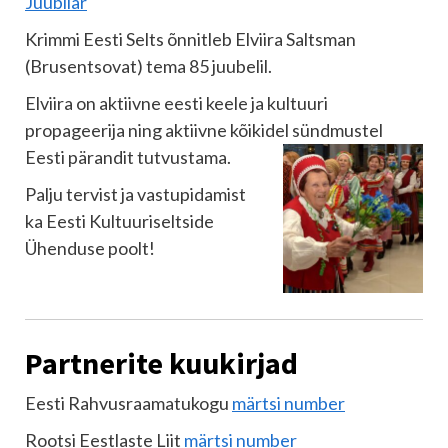
Juubilar
Krimmi Eesti Selts õnnitleb Elviira Saltsman
(Brusentsovat) tema 85 juubelil.
Elviira on aktiivne eesti keele ja kultuuri
propageerija ning aktiivne kõikidel sündmustel
Eesti pärandit tutvustama.
Palju tervist ja vastupidamist
ka Eesti Kultuuriseltside
Ühenduse poolt!
Partnerite kuukirjad
Eesti Rahvusraamatukogu
märtsi number
Rootsi Eestlaste Liit
märtsi number