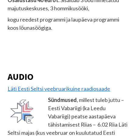
Osalustasu 40 eurot.
Sisaldab 3 ööd nimetatud
majutuskeskuses, 3 hommikusööki,
kogu reedest programmi ja laupäeva programmi
koos lõunasöögiga.
AUDIO
Läti Eesti Seltsi veebruarikuine raadiosaade
Sündmused
, millest tuleb juttu –
Eesti Vabariigi (ka Leedu
Vabariigi) peatse aastapäeva
tähistamisest Riias – 6.02 Riia Läti
Seltsi majas (kus veebruar on kuulutatud Eesti