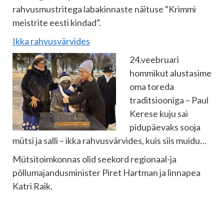
rahvusmustritega labakinnaste näituse “Krimmi
meistrite eesti kindad”.
Ikka rahvusvärvides
24.veebruari
hommikut alustasime
oma toreda
traditsiooniga – Paul
Kerese kuju sai
pidupäevaks sooja
mütsi ja salli – ikka rahvusvärvides, kuis siis muidu…
Mütsitoimkonnas olid seekord regionaal-ja
põllumajandusminister Piret Hartman ja linnapea
Katri Raik.