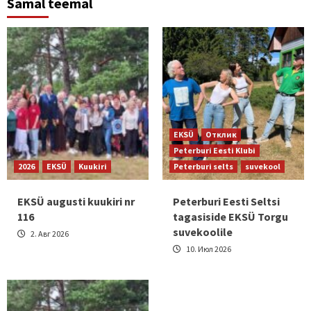
Samal teemal
EKSÜ
Отклик
Peterburi Eesti Klubi
2026
EKSÜ
Kuukiri
Peterburi selts
suvekool
EKSÜ augusti kuukiri nr
Peterburi Eesti Seltsi
116
tagasiside EKSÜ Torgu
suvekoolile
2. Авг 2026
10. Июл 2026