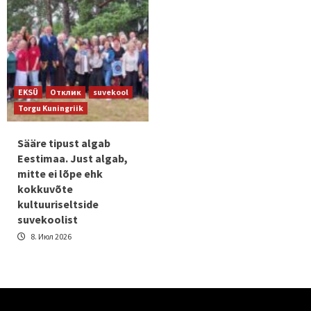
EKSÜ
Отклик
suvekool
Torgu Kuningriik
Sääre tipust algab
Eestimaa. Just algab,
mitte ei lõpe ehk
kokkuvõte
kultuuriseltside
suvekoolist
8. Июл 2026