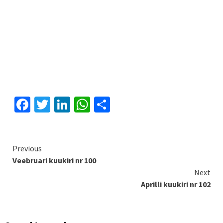
Facebook
Twitter
LinkedIn
WhatsApp
Отправить
Continue
Previous
Veebruari kuukiri nr 100
Reading
Next
Aprilli kuukiri nr 102