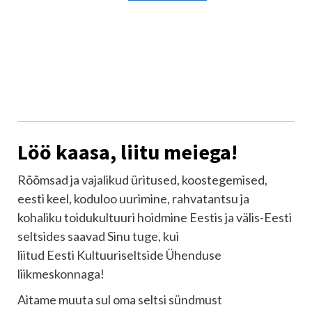
Löö kaasa, liitu meiega!
Rõõmsad ja vajalikud üritused, koostegemised,
eesti keel, koduloo uurimine, rahvatantsu ja
kohaliku toidukultuuri hoidmine Eestis ja välis-Eesti
seltsides saavad Sinu tuge, kui
liitud Eesti Kultuuriseltside Ühenduse
liikmeskonnaga!
Aitame muuta sul oma seltsi sündmust