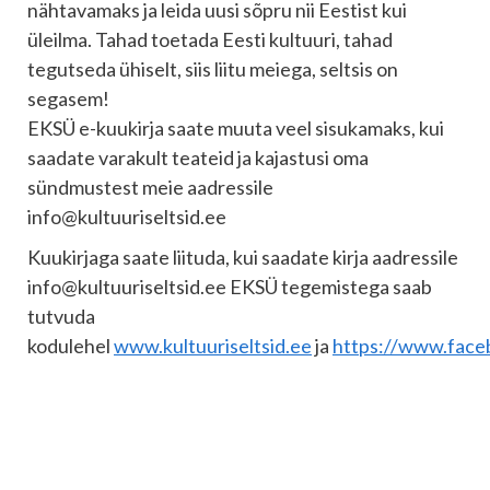
nähtavamaks ja leida uusi sõpru nii Eestist kui
üleilma. Tahad toetada Eesti kultuuri, tahad
tegutseda ühiselt, siis liitu meiega, seltsis on
segasem!
EKSÜ e-kuukirja saate muuta veel sisukamaks, kui
saadate varakult teateid ja kajastusi oma
sündmustest meie aadressile
info@kultuuriseltsid.ee
Kuukirjaga saate liituda, kui saadate kirja aadressile
info@kultuuriseltsid.ee EKSÜ tegemistega saab
tutvuda
kodulehel
www.kultuuriseltsid.ee
ja
https://www.face