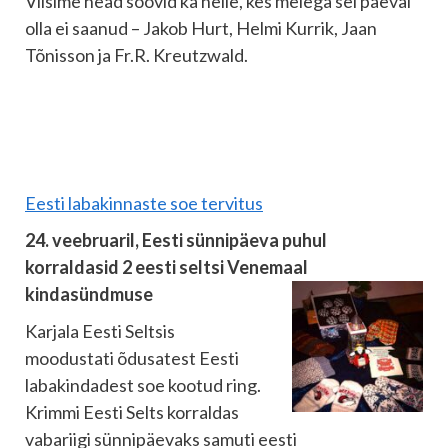
Viisime head soovid ka neile, kes meiega sel päeval
olla ei saanud – Jakob Hurt, Helmi Kurrik, Jaan
Tõnisson ja Fr.R. Kreutzwald.
Eesti labakinnaste soe tervitus
24. veebruaril, Eesti sünnipäeva puhul
korraldasid 2 eesti seltsi Venemaal
kindasündmuse
Karjala Eesti Seltsis
moodustati õdusatest Eesti
labakindadest soe kootud ring.
Krimmi Eesti Selts korraldas
vabariigi sünnipäevaks samuti eesti