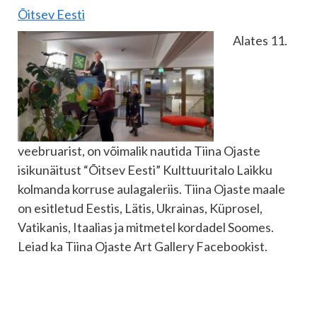
Õitsev Eesti
Alates 11.
veebruarist, on võimalik nautida Tiina Ojaste
isikunäitust “Õitsev Eesti” Kulttuuritalo Laikku
kolmanda korruse aulagaleriis. Tiina Ojaste maale
on esitletud Eestis, Lätis, Ukrainas, Küprosel,
Vatikanis, Itaalias ja mitmetel kordadel Soomes.
Leiad ka Tiina Ojaste Art Gallery Facebookist.