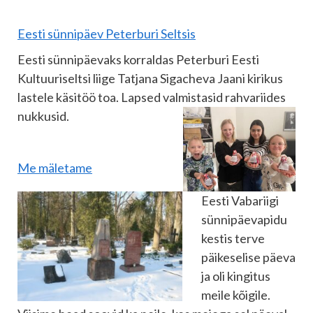
Eesti sünnipäev Peterburi Seltsis
Eesti sünnipäevaks korraldas Peterburi Eesti
Kultuuriseltsi liige Tatjana Sigacheva Jaani kirikus
lastele käsitöö toa. Lapsed valmistasid rahvariides
nukkusid.
Me mäletame
Eesti Vabariigi
sünnipäevapidu
kestis terve
päikeselise päeva
ja oli kingitus
meile kõigile.