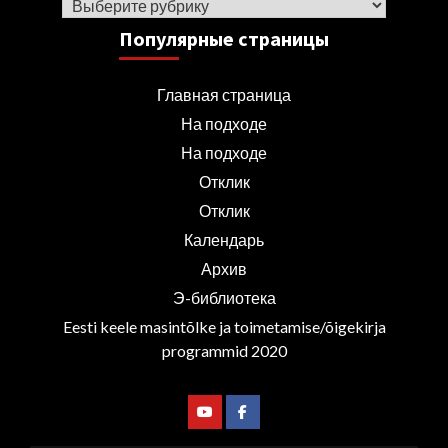
Рубрики
Популярные страницы
Главная страница
На подходе
На подходе
Отклик
Отклик
Календарь
Архив
Э-библиотека
Eesti keele masintõlke ja toimetamise/õigekirja
programmid 2020
Youtube
Facebook