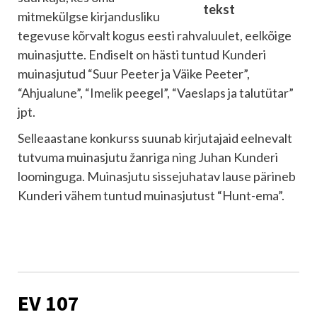
mitmekülgse kirjandusliku
tegevuse kõrvalt kogus eesti rahvaluulet, eelkõige
muinasjutte. Endiselt on hästi tuntud Kunderi
muinasjutud “Suur Peeter ja Väike Peeter”,
“Ahjualune”, “Imelik peegel”, “Vaeslaps ja talutütar”
jpt.
Selleaastane konkurss suunab kirjutajaid eelnevalt
tutvuma muinasjutu žanriga ning Juhan Kunderi
loominguga. Muinasjutu sissejuhatav lause pärineb
Kunderi vähem tuntud muinasjutust “Hunt-ema”.
EV 107