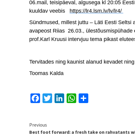
06.mail, teisipäeval, algusega kl 20:05 Eesti
kuuldav veebis
https://lr4.lsm.lv/lv/lr4/
S
ündmused
, millest juttu – Läti Eesti Sel
avapeost Riias 26.03., ülestõusmispühade ees
prof.Karl Kruusi intervjuu tema pikast elutees
Tervitades ning kaunist alanud kevadet nin
Toomas Kalda
Facebook
Twitter
LinkedIn
WhatsApp
Share
Continue
Previous
Best foot forward: a fresh take on rahvatants w