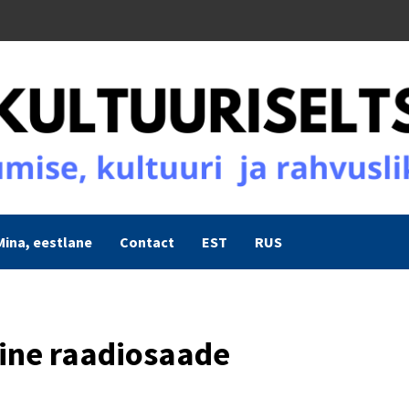
Mina, eestlane
Contact
EST
RUS
uine raadiosaade