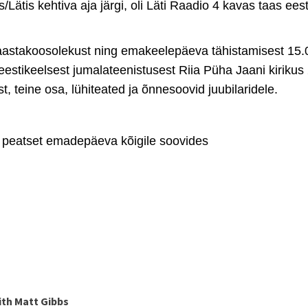
s/Lätis kehtiva aja järgi, oli Läti Raadio 4 kavas taas ee
tsi aastakoosolekust ning emakeelepäeva tähistamisest 15
tikeelsest jumalateenistusest Riia Püha Jaani kirikus 21
t, teine osa, lühiteated ja õnnesoovid juubilaridele.
g peatset emadepäeva kõigile soovides
ith Matt Gibbs