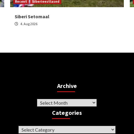
Recent
Siberieestlased
Siberi Setomaal
4. Aug 2026
Archive
Archive
Categories
Categories