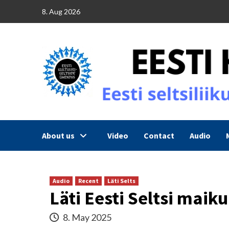
Skip
8. Aug 2026
to
content
About us
Video
Contact
Audio
Audio
Recent
Läti Selts
Läti Eesti Seltsi maik
8. May 2025