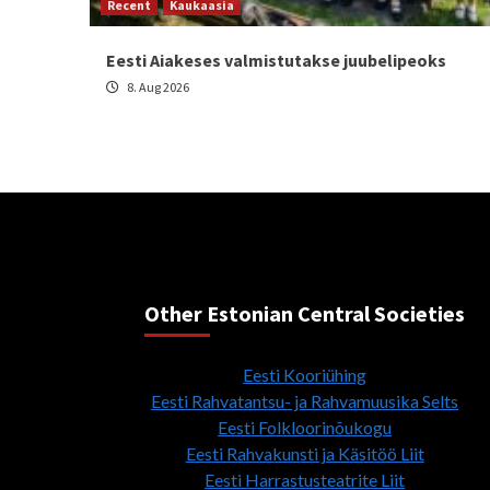
Recent
Kaukaasia
Eesti Aiakeses valmistutakse juubelipeoks
8. Aug 2026
Other Estonian Central Societies
Eesti Kooriühing
Eesti Rahvatantsu- ja Rahvamuusika Selts
Eesti Folkloorinõukogu
Eesti Rahvakunsti ja Käsitöö Liit
Eesti Harrastusteatrite Liit