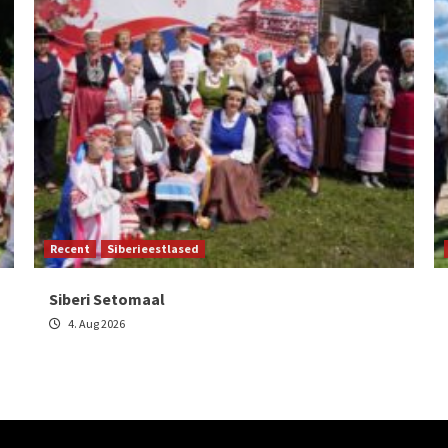
Recent
Siberieestlased
Siberi Setomaal
4. Aug 2026