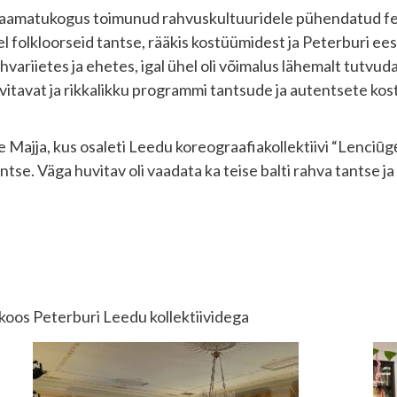
 raamatukogus toimunud rahvuskultuuridele pühendatud festi
l folkloorseid tantse, rääkis kostüümidest ja Peterburi eest
ahvariietes ja ehetes, igal ühel oli võimalus lähemalt tutv
vitavat ja rikkalikku programmi tantsude ja autentsete k
Majja, kus osaleti Leedu koreograafiakollektiivi “Lenciūg
e. Väga huvitav oli vaadata ka teise balti rahva tantse ja
 koos Peterburi Leedu kollektiividega