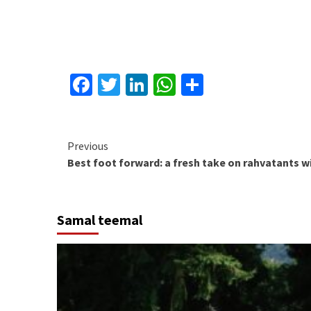
Facebook
Twitter
LinkedIn
WhatsApp
Share
Continue
Previous
Best foot forward: a fresh take on rahvatants w
Reading
Samal teemal