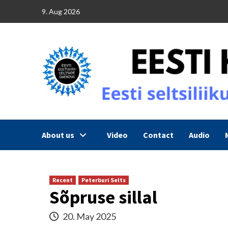
Skip
9. Aug 2026
to
content
About us
Video
Contact
Audio
Recent
Peterburi Selts
Sõpruse sillal
20. May 2025