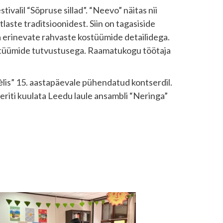
valil “Sõpruse sillad”. “Neevo” näitas nii
laste traditsioonidest. Siin on tagasiside
uda erinevate rahvaste kostüümide detailidega.
ostüümide tutvustusega. Raamatukogu töötaja
ėlis” 15. aastapäevale pühendatud kontserdil.
 eriti kuulata Leedu laule ansambli “Neringa”