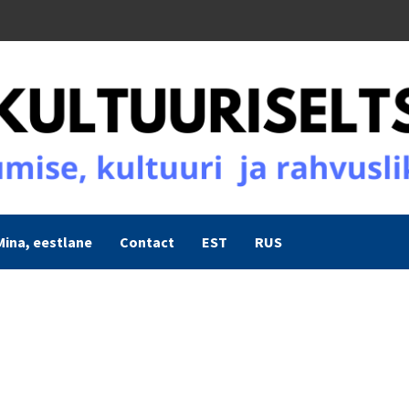
Mina, eestlane
Contact
EST
RUS