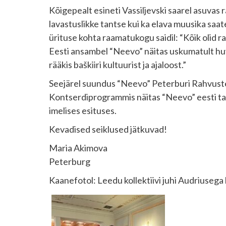
Kõigepealt esineti Vassiljevski saarel asuvas
lavastuslikke tantse kui ka elava muusika saate
ürituse kohta raamatukogu saidil: “Kõik olid r
Eesti ansambel “Neevo” näitas uskumatult hu
rääkis baškiiri kultuurist ja ajaloost.”
Seejärel suundus “Neevo” Peterburi Rahvuste 
Kontserdiprogrammis näitas “Neevo” eesti tants
imelises esituses.
Kevadised seiklused jätkuvad!
Maria Akimova
Peterburg
Kaanefotol: Leedu kollektiivi juhi Audriusega