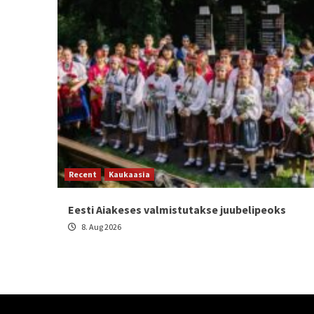
Recent
Kaukaasia
Eesti Aiakeses valmistutakse juubelipeoks
8. Aug 2026