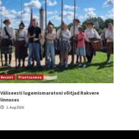
Recent
Prantsusmaa
Väliseesti lugemismaratoni võitjad Rakvere
linnuses
1. Aug 2026