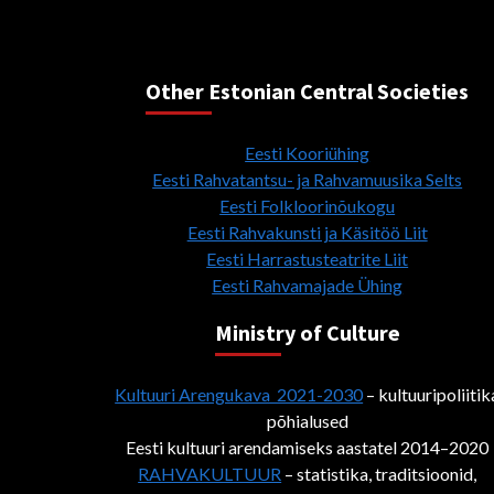
Other Estonian Central Societies
Eesti Kooriühing
Eesti Rahvatantsu- ja Rahvamuusika Selts
Eesti Folkloorinõukogu
Eesti Rahvakunsti ja Käsitöö Liit
Eesti Harrastusteatrite Liit
Eesti Rahvamajade Ühing
Ministry of Culture
Kultuuri Arengukava 2021-2030
– kultuuripoliitik
põhialused
Eesti kultuuri arendamiseks aastatel 2014–2020
RAHVAKULTUUR
– statistika, traditsioonid,