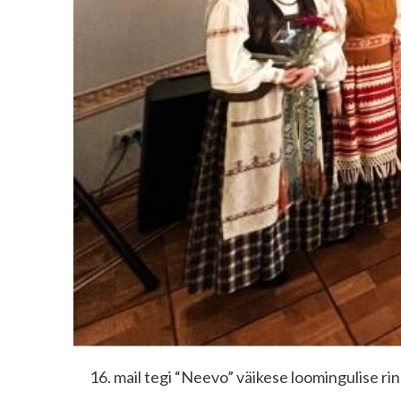
mail tegi “Neevo” väikese loomingulise rin