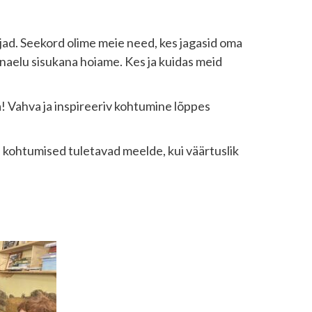
jad. Seekord olime meie need, kes jagasid oma
nnaelu sisukana hoiame. Kes ja kuidas meid
! Vahva ja inspireeriv kohtumine lõppes
sed kohtumised tuletavad meelde, kui väärtuslik