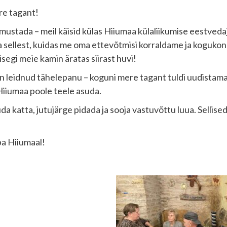
re tagant!
mustada – meil käisid külas Hiiumaa külaliikumise eestveda
kka sellest, kuidas me oma ettevõtmisi korraldame ja koguko
isegi meie kamin äratas siirast huvi!
on leidnud tähelepanu – koguni mere tagant tuldi uudistama
 Hiiumaa poole teele asuda.
auda katta, jutujärge pidada ja sooja vastuvõttu luua. Selli
ba Hiiumaal!