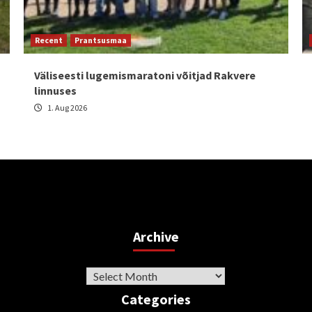
Recent
Prantsusmaa
Väliseesti lugemismaratoni võitjad Rakvere
linnuses
1. Aug 2026
Archive
Archive
Categories