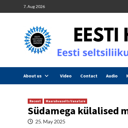
Skip
7. Aug 2026
to
content
About us
Video
Contact
Audio
Recent
Maarahvaselts Vanatare
Südamega külalised m
25. May 2025