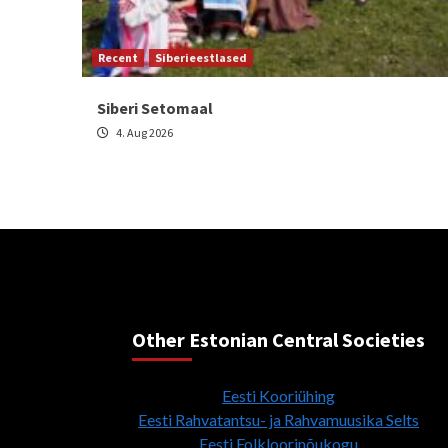
Recent
Siberieestlased
Siberi Setomaal
4. Aug 2026
Other Estonian Central Societies
Eesti Kooriühing
Eesti Rahvatantsu- ja Rahvamuusika Selts
Eesti Folkloorinõukogu