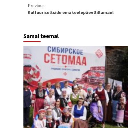
Continue
Previous
Kultuuriseltside emakeelepäev Sillamäel
Reading
Samal teemal