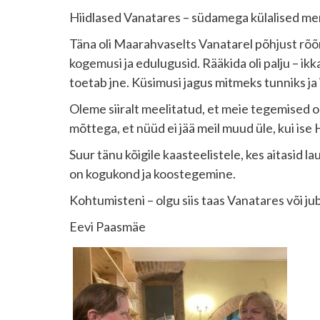
Hiidlased Vanatares – südamega külalised me
Täna oli Maarahvaselts Vanatarel põhjust rõõ
kogemusi ja edulugusid. Rääkida oli palju – i
toetab jne. Küsimusi jagus mitmeks tunniks ja 
Oleme siiralt meelitatud, et meie tegemised 
mõttega, et nüüd ei jää meil muud üle, kui ise
Suur tänu kõigile kaasteelistele, kes aitasid l
on kogukond ja koostegemine.
Kohtumisteni – olgu siis taas Vanatares või ju
Eevi Paasmäe