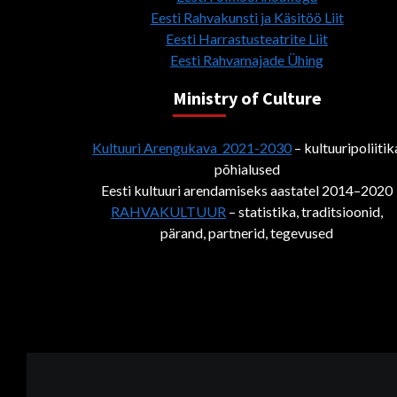
Eesti Rahvakunsti ja Käsitöö Liit
Eesti Harrastusteatrite Liit
Eesti Rahvamajade Ühing
Ministry of Culture
Kultuuri Arengukava 2021-2030
– kultuuripoliitik
põhialused
Eesti kultuuri arendamiseks aastatel 2014–2020
RAHVAKULTUUR
– statistika, traditsioonid,
pärand, partnerid, tegevused