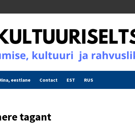
Mina, eestlane
Contact
EST
RUS
ere tagant