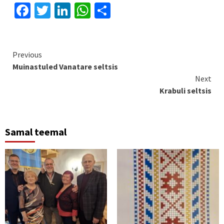
Facebook
Twitter
LinkedIn
WhatsApp
Share
Continue
Previous
Muinastuled Vanatare seltsis
Reading
Next
Krabuli seltsis
Samal teemal