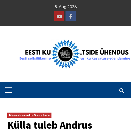
Skip
8. Aug 2026
to
content
Youtube
Facebook
Primary
Menu
Maarahvaselts Vanatare
Külla tuleb Andrus