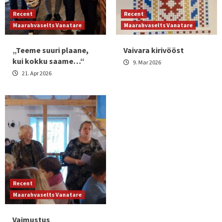
Recent
Recent
Maarahvaselts Vanatare
Maarahvaselts Vanatare
„Teeme suuri plaane,
Vaivara kirivööst
kui kokku saame…“
9. Mar 2026
21. Apr 2026
Recent
Maarahvaselts Vanatare
Vaimustus