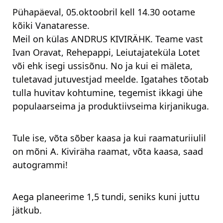
Pühapäeval, 05.oktoobril kell 14.30 ootame
kõiki Vanataresse.
Meil on külas ANDRUS KIVIRÄHK. Teame vast
Ivan Oravat, Rehepappi, Leiutajateküla Lotet
või ehk isegi ussisõnu. No ja kui ei mäleta,
tuletavad jutuvestjad meelde. Igatahes tõotab
tulla huvitav kohtumine, tegemist ikkagi ühe
populaarseima ja produktiivseima kirjanikuga.
Tule ise, võta sõber kaasa ja kui raamaturiiulil
on mõni A. Kiviräha raamat, võta kaasa, saad
autogrammi!
Aega planeerime 1,5 tundi, seniks kuni juttu
jätkub.