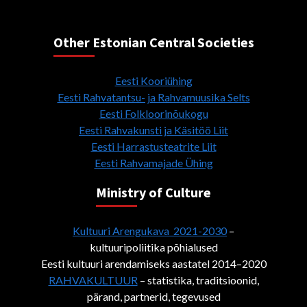
Other Estonian Central Societies
Eesti Kooriühing
Eesti Rahvatantsu- ja Rahvamuusika Selts
Eesti Folkloorinõukogu
Eesti Rahvakunsti ja Käsitöö Liit
Eesti Harrastusteatrite Liit
Eesti Rahvamajade Ühing
Ministry of Culture
Kultuuri Arengukava 2021-2030
–
kultuuripoliitika põhialused
Eesti kultuuri arendamiseks aastatel 2014–2020
RAHVAKULTUUR
– statistika, traditsioonid,
pärand, partnerid, tegevused