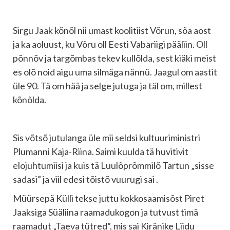
Sirgu Jaak kõnõl nii umast koolitiist Võrun, sõa aost
ja ka aoluust, ku Võru oll Eesti Vabariigi pääliin. Oll
põnnõv ja targõmbas tekev kullõlda, sest kiäki meist
es olõ noid aigu uma silmäga nännü. Jaagul om aastit
üle 90. Tä om hää ja selge jutuga ja täl om, millest
kõnõlda.
Sis võtsõ jutulanga üle mii seldsi kultuuriministri
Plumanni Kaja-Riina. Saimi kuulda tä huvitivit
elojuhtumiisi ja kuis tä Luulõprõmmilõ Tartun „sisse
sadasi” ja viil edesi tõistõ vuurugi sai .
Müürsepä Külli tekse juttu kokkosaamisõst Piret
Jaaksiga Süäliina raamadukogon ja tutvust timä
raamadut „Taeva tütred”, mis sai Kiränike Liidu