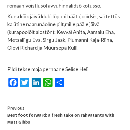
romaanivõistlusõl avvuhinnalidsõ kotussõ.
Kuna kõik jäivä klubi lõpuni häätujoliidsis, sai tettüs
ka ütine naarunäoline pilt,mille pääle jäivä
(kurapoolõlt alostõn): Kevväi Anita, Aarsalu Eha,
Metsalligu Eva, Sirgu Jaak, Plumanni Kaja-Riina,
Olevi Richard ja Müürsepä Külli.
Pildi tekse maja pernaane Selise Heli
Facebook
Twitter
LinkedIn
WhatsApp
Share
Continue
Previous
Best foot forward: a fresh take on rahvatants with
Reading
Matt Gibbs