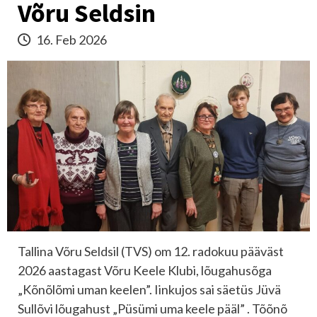
Võru Seldsin
16. Feb 2026
Tallina Võru Seldsil (TVS) om 12. radokuu pääväst
2026 aastagast Võru Keele Klubi, lõugahusõga
„Kõnõlõmi uman keelen”. Iinkujos sai säetüs Jüvä
Sullõvi lõugahust „Püsümi uma keele pääl” . Tõõnõ