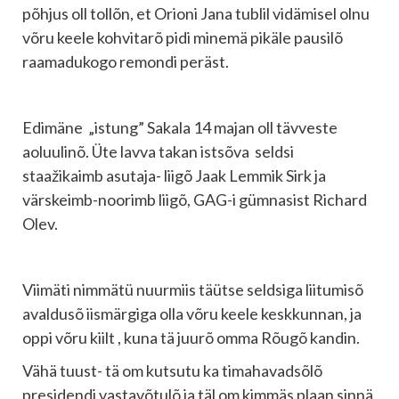
põhjus oll tollõn, et Orioni Jana tublil vidämisel olnu
võru keele kohvitarõ pidi minemä pikäle pausilõ
raamadukogo remondi peräst.
Edimäne „istung” Sakala 14 majan oll tävveste
aoluulinõ. Üte lavva takan istsõva seldsi
staažikaimb asutaja- liigõ Jaak Lemmik Sirk ja
värskeimb-noorimb liigõ, GAG-i gümnasist Richard
Olev.
Viimäti nimmätü nuurmiis täütse seldsiga liitumisõ
avaldusõ iismärgiga olla võru keele keskkunnan, ja
oppi võru kiilt , kuna tä juurõ omma Rõugõ kandin.
Vähä tuust- tä om kutsutu ka timahavadsõlõ
presidendi vastavõtulõ ja täl om kimmäs plaan sinnä