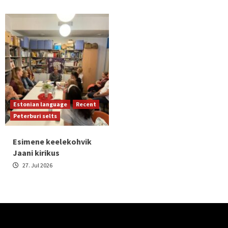
Estonian language
Recent
Peterburi selts
Esimene keelekohvik
Jaani kirikus
27. Jul 2026