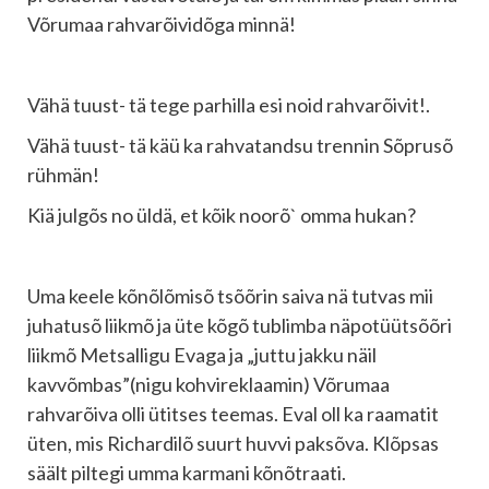
Võrumaa rahvarõividõga minnä!
Vähä tuust- tä tege parhilla esi noid rahvarõivit!.
Vähä tuust- tä käü ka rahvatandsu trennin Sõprusõ
rühmän!
Kiä julgõs no üldä, et kõik noorõ` omma hukan?
Uma keele kõnõlõmisõ tsõõrin saiva nä tutvas mii
juhatusõ liikmõ ja üte kõgõ tublimba näpotüütsõõri
liikmõ Metsalligu Evaga ja „juttu jakku näil
kavvõmbas”(nigu kohvireklaamin) Võrumaa
rahvarõiva olli ütitses teemas. Eval oll ka raamatit
üten, mis Richardilõ suurt huvvi paksõva. Klõpsas
säält piltegi umma karmani kõnõtraati.