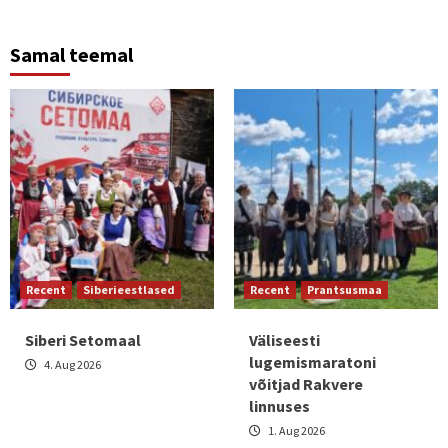
Samal teemal
Recent
Siberieestlased
Recent
Prantsusmaa
Siberi Setomaal
Väliseesti
lugemismaratoni
4. Aug 2026
võitjad Rakvere
linnuses
1. Aug 2026