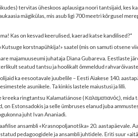
äikudes) tervitas üheskoos aplausiga noori tantsijaid, kes 
aasia mägikülas, mis asub ligi 700 meetri kõrgusel merepin
aema! Kas on kesvad keerulised, kaerad katse kandilised?”
Kutsuge korstnapühkija!» saatel (mis on samuti otsene viid
e majamuuseumi juhataja Diana Gubareva. Eestlaste järeltul
terlikult seatud tantsu ja hoolikalt õmmeldud rahvarõivaste
lijaid ka eesootavale juubelile – Eesti Aiakese 140. aasta
estele asunikele. Ta kinkis lastele maiustusi ja lilli.
e kreeka ringtantsu Kalamatiánose ( Καλαματιανός), mida t
ed, on Estonsadokis ja selle ümbruses elanud juba ammust
ogukonna juht Ivan Ananiadi.
filise ansambli «Krasnopoljanotška» 20. aastapäevale. Aa
tatud pedagoogidele ja ansambli juhtidele. Eriti suur «aitä