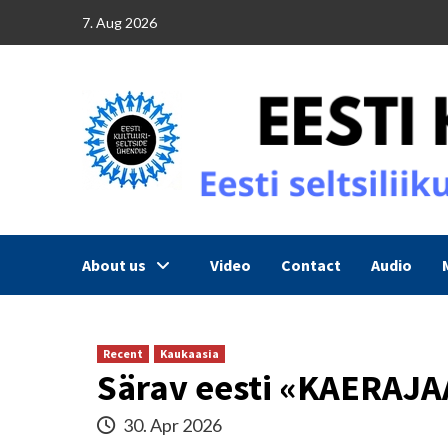
Skip
7. Aug 2026
to
content
About us
Video
Contact
Audio
Recent
Kaukaasia
Särav eesti «KAERAJA
30. Apr 2026