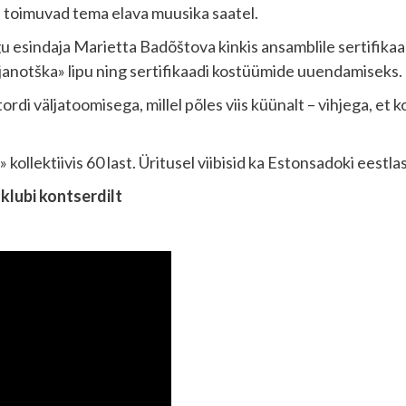
 toimuvad tema elava muusika saatel.
gu esindaja Marietta Badõštova kinkis ansamblile sertifik
janotška» lipu ning sertifikaadi kostüümide uuendamiseks.
rdi väljatoomisega, millel põles viis küünalt – vihjega, et k
lektiivis 60 last. Üritusel viibisid ka Estonsadoki eestlast
aklubi kontserdilt