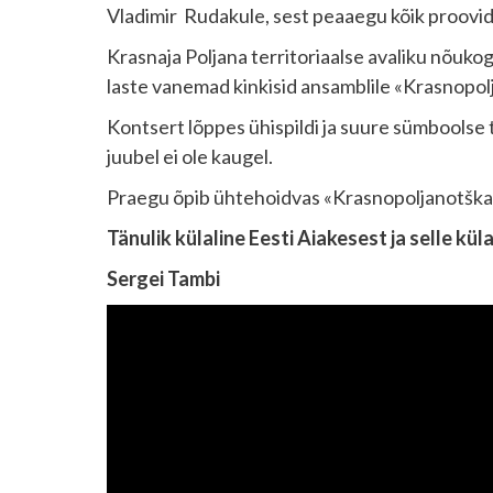
Vladimir Rudakule, sest peaaegu kõik proovid
Krasnaja Poljana territoriaalse avaliku nõuko
laste vanemad kinkisid ansamblile «Krasnopol
Kontsert lõppes ühispildi ja suure sümboolse to
juubel ei ole kaugel.
Praegu õpib ühtehoidvas «Krasnopoljanotška» kol
Tänulik külaline Eesti Aiakesest ja selle kül
Sergei Tambi