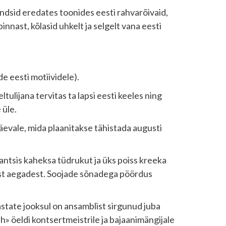
kandsid eredates toonides eesti rahvarõivaid,
nast, kõlasid uhkelt ja selgelt vana eesti
e eesti motiividele).
ijana tervitas ta lapsi eesti keeles ning
 üle.
päevale, mida plaanitakse tähistada augusti
antsis kaheksa tüdrukut ja üks poiss kreeka
est aegadest. Soojade sõnadega pöördus
state jooksul on ansamblist sirgunud juba
h» öeldi kontsertmeistrile ja bajaanimängijale