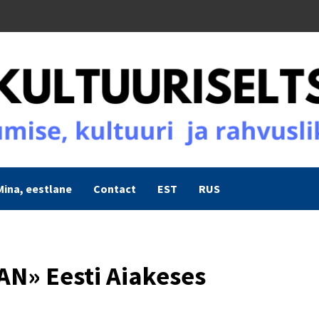
Mina, eestlane
Contact
EST
RUS
AN» Eesti Aiakeses