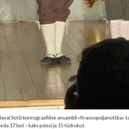
bi laval Sotši koreograafilise ansambli «Krasnopoljanotška»
eda 17 last – kaks poissi ja 15 tüdrukut.