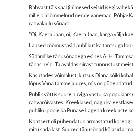
Rahvast täis saal (inimesed seisid isegi vahek
mille olid õmmelnud nende vanemad. Põhja-Kauk
rahvalaulu sõnad:
“Oi, Kaera Jaan, oi, Kaera Jaan, karga välja k
Lapsed rõõmustasid publikut ka tantsuga loo «
Südamlike tänusõnadega esines A. H. Tammsaar
tänas neid. Ta avaldas siirast tunnustust meis
Kasutades võimalust, kutsus Diana kõiki kohalo
lõpus Vana tamme juures, mis on pühendatud esim
Publik võttis suure huviga vastu ka populaars
rahvarõivastes. Kreeklased, nagu ka eestlas
publiku poole ka Punase Lageda kreeklaste k
Kontsert oli pühendatud armastatud koreograa
mitu sada last. Suured tänusõnad kõlasid armas