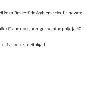
aadi kostüümikottide õmblemiseks. Esinevate
ollektiiv on noor, arenguruumi on palju ja 50.
est asunike järeltulijad.