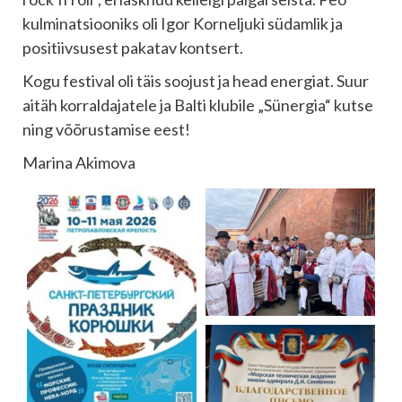
kulminatsiooniks oli Igor Korneljuki südamlik ja
positiivsusest pakatav kontsert.
Kogu festival oli täis soojust ja head energiat. Suur
aitäh korraldajatele ja Balti klubile „Sünergia“ kutse
ning võõrustamise eest!
Marina Akimova