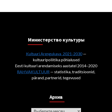
Министерствo культуры
Kultuuri Arengukava 2021-2030
—
kultuuripoliitika põhialused
Eesti kultuuri arendamiseks aastatel 2014–2020
RAHVAKULTUUR
— statistika, traditsioonid,
pärand, partnerid, tegevused
Архив
Архив