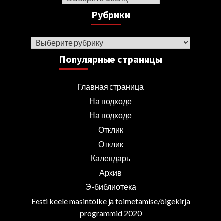
Рубрики
Рубрики
Популярные страницы
Главная страница
На подходе
На подходе
Отклик
Отклик
Календарь
Архив
Э-библиотека
Eesti keele masintõlke ja toimetamise/õigekirja
programmid 2020