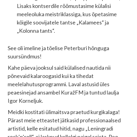
Lisaks kontserdile rõõmustasime külalisi
meeleoluka meistriklassiga, kus õpetasime
kõigile soovijatele tantse „Kalamees“ ja
„Kolonna tants“.
See oli imeline ja tõelise Peterburi hõnguga
suursündmus!
Kahe päeva jooksul said külalised nautida nii
põnevaid kalaroogasid kui ka tihedat
meelelahutusprogrammi. Laval astusid üles
peaesinejad ansambel KuražFM ja tuntud laulja
Igor Korneljuk.
Meidki kostitati ülimaitsva praetud kurgikalaga!
Pärast meie etteastet jätkasid professionaalsed
artistid, kelle esitatud hitid, nagu „Leningradi
rock’n’roll“, ei lasknud kellelgi paigal seista. Peo