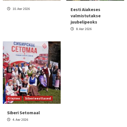
10. Авг 2026
Eesti Aiakeses
valmistutakse
juubelipeoks
8. Авг 2026
Отклик
Siberieestlased
Siberi Setomaal
4. Авг 2026