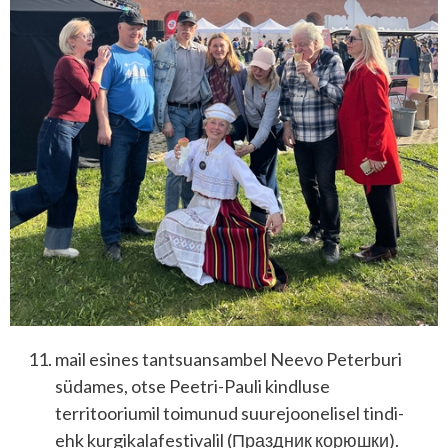
mail esines tantsuansambel Neevo Peterburi
südames, otse Peetri-Pauli kindluse
territooriumil toimunud suurejoonelisel tindi-
ehk kurgikalafestivalil (Праздник корюшки).