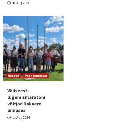
8. Aug 2026
Recent
Prantsusmaa
Väliseesti
lugemismaratoni
võitjad Rakvere
linnuses
1. Aug 2026