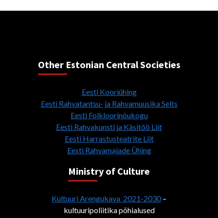
Other Estonian Central Societies
Eesti Kooriühing
Eesti Rahvatantsu- ja Rahvamuusika Selts
Eesti Folkloorinõukogu
Eesti Rahvakunsti ja Käsitöö Liit
Eesti Harrastusteatrite Liit
Eesti Rahvamajade Ühing
Ministry of Culture
Kultuuri Arengukava 2021-2030
–
kultuuripoliitika põhialused