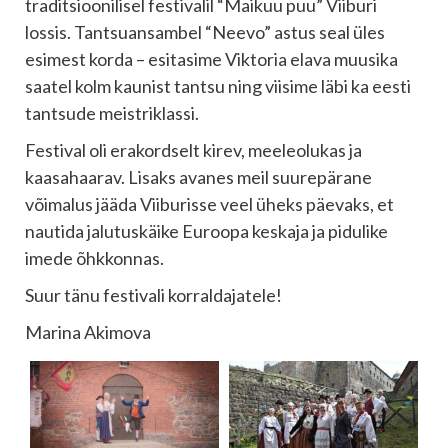
traditsioonilisel festivalil “Maikuu puu” Viiburi
lossis. Tantsuansambel “Neevo” astus seal üles
esimest korda – esitasime Viktoria elava muusika
saatel kolm kaunist tantsu ning viisime läbi ka eesti
tantsude meistriklassi.
Festival oli erakordselt kirev, meeleolukas ja
kaasahaarav. Lisaks avanes meil suurepärane
võimalus jääda Viiburisse veel üheks päevaks, et
nautida jalutuskäike Euroopa keskaja ja pidulike
imede õhkkonnas.
Suur tänu festivali korraldajatele!
Marina Akimova