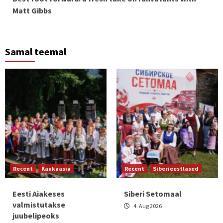
Reading
Matt Gibbs
Samal teemal
Recent
Kaukaasia
Recent
Siberieestlased
Eesti Aiakeses
Siberi Setomaal
valmistutakse
4. Aug 2026
juubelipeoks