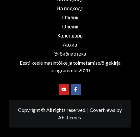
На подходе
Отклик
Отклик
Календарь
Архив
Э-библиотека
Eesti keele masintõlke ja toimetamise/õigekirja
programmid 2020
Youtube
Facebook
Copyright © All rights reserved.
|
CoverNews
by
AF themes.