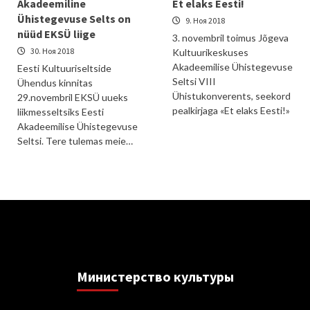
Akadeemiline
Et elaks Eesti!
Ühistegevuse Selts on
9. Ноя 2018
nüüd EKSÜ liige
3. novembril toimus Jõgeva
30. Ноя 2018
Kultuurikeskuses
Akadeemilise Ühistegevuse
Eesti Kultuuriseltside
Seltsi VIII
Ühendus kinnitas
Ühistukonverents, seekord
29.novembril EKSÜ uueks
pealkirjaga «Et elaks Eesti!»
liikmesseltsiks Eesti
Akadeemilise Ühistegevuse
Seltsi. Tere tulemas meie…
Министерствo культуры