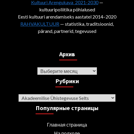
Kultuuri Arengukava 2021-2030
—
kultuuripoliitika põhialused
Eesti kultuuri arendamiseks aastatel 2014–2020
RAHVAKULTUUR
— statistika, traditsioonid,
pärand, partnerid, tegevused
Архив
Архив
Рубрики
Рубрики
Популярные страницы
Главная страница
На подходе