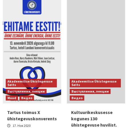
Akadeemilise Ühistegevuse
Akadeemilise Ühistegevuse
Selts
Selts
Выступления, лекции
Выступления, лекции
Muud
Видео
Видео
Tartus toimus X
Kultuurikeskusesse
ühistegevuskonverents
kogunes 130
ühistegevuse huvilist.
17. Ноя 2020