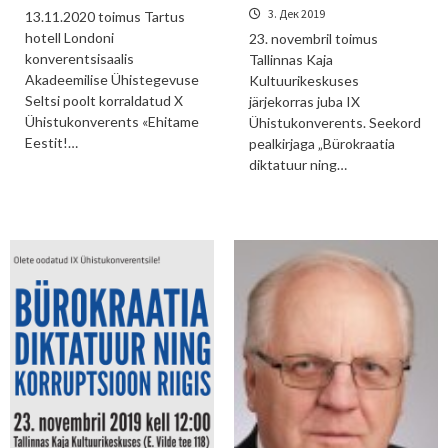
3. Дек 2019
13.11.2020 toimus Tartus
hotell Londoni
23. novembril toimus
konverentsisaalis
Tallinnas Kaja
Akadeemilise Ühistegevuse
Kultuurikeskuses
Seltsi poolt korraldatud X
järjekorras juba IX
Ühistukonverents «Ehitame
Ühistukonverents. Seekord
Eestit!…
pealkirjaga „Bürokraatia
diktatuur ning…