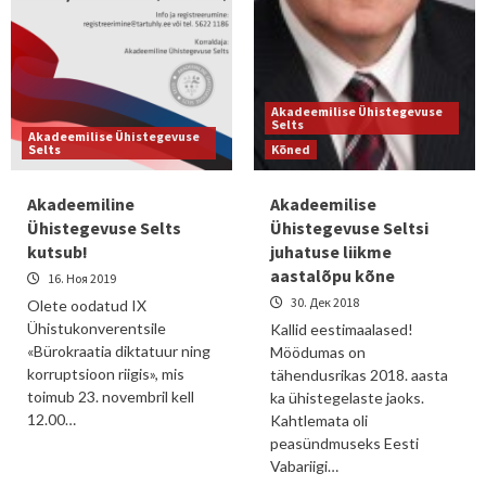
Akadeemilise Ühistegevuse
Selts
Akadeemilise Ühistegevuse
Selts
Kõned
Akadeemiline
Akadeemilise
Ühistegevuse Selts
Ühistegevuse Seltsi
kutsub!
juhatuse liikme
aastalõpu kõne
16. Ноя 2019
30. Дек 2018
Olete oodatud IX
Ühistukonverentsile
Kallid eestimaalased!
«Bürokraatia diktatuur ning
Möödumas on
korruptsioon riigis», mis
tähendusrikas 2018. aasta
toimub 23. novembril kell
ka ühistegelaste jaoks.
12.00…
Kahtlemata oli
peasündmuseks Eesti
Vabariigi…