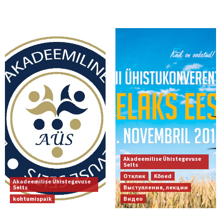
Akadeemilise Ühistegevuse
Selts
Отклик
Kõned
Akadeemilise Ühistegevuse
Selts
Выступления, лекции
kohtumispaik
Видео