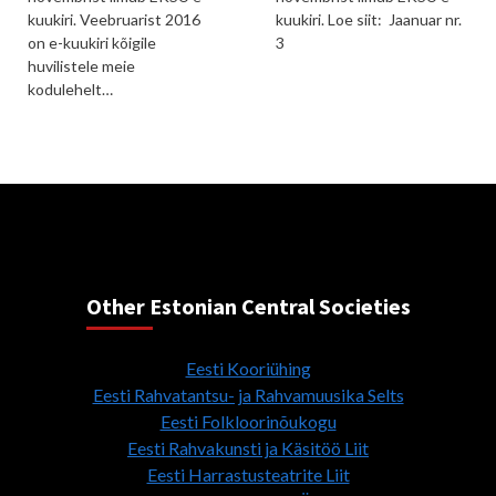
kuukiri. Veebruarist 2016
kuukiri. Loe siit: Jaanuar nr.
on e-kuukiri kõigile
3
huvilistele meie
kodulehelt…
Other Estonian Central Societies
Eesti Kooriühing
Eesti Rahvatantsu- ja Rahvamuusika Selts
Eesti Folkloorinõukogu
Eesti Rahvakunsti ja Käsitöö Liit
Eesti Harrastusteatrite Liit