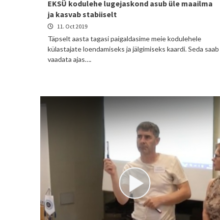
EKSÜ kodulehe lugejaskond asub üle maailma
ja kasvab stabiiselt
11. Oct 2019
Täpselt aasta tagasi paigaldasime meie kodulehele
külastajate loendamiseks ja jälgimiseks kaardi. Seda saab
vaadata ajas….