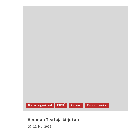
Uncategorized
EKSÜ
Recent
Teised meist
Virumaa Teataja kirjutab
11. Mar 2018