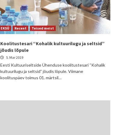
EKSÜ
Recent
Teised meist
Koolitustesari “Kohalik kultuurilugu ja seltsid”
jõudis lõpule
5. Mar 2019
Eesti Kultuuriseltside Ühenduse koolitustesari “Kohalik
kultuurilugu ja seltsid” jõudis lõpule. Viimane
koolituspäev toimus 01. märtsil…