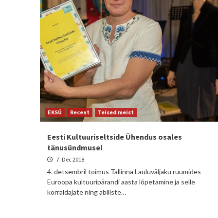
EKSÜ
Recent
Teised meist
Eesti Kultuuriseltside Ühendus osales
tänusündmusel
7. Dec 2018
4. detsembril toimus Tallinna Lauluväljaku ruumides
Euroopa kultuuripärandi aasta lõpetamine ja selle
korraldajate ning abiliste…