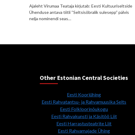
Ajaleht Virumaa Teataja kirjutab: Eesti Kultuuriseltside
Ühenduse antava tiitli “Seltsisõbralik sulesepp” pälvis
nelja nominendi seas…
Other Estonian Central Societies
Eesti Kooriühing
Eesti Rahvatantsu- ja Rahvamuusika Selts
Eesti Folkloorinõukogu
Eesti Rahvakunsti ja Käsitöö Liit
Eesti Harrastusteatrite Liit
Eesti Rahvamajade Ühing