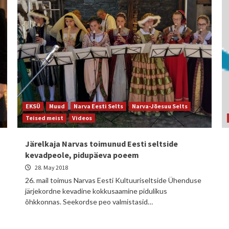
EKSÜ
Muud
Narva Eesti Selts
Narva-Jõesuu Selts
Teised meist
Videos
Järelkaja Narvas toimunud Eesti seltside
kevadpeole, pidupäeva poeem
28. May 2018
26. mail toimus Narvas Eesti Kultuuriseltside Ühenduse
järjekordne kevadine kokkusaamine pidulikus
õhkkonnas. Seekordse peo valmistasid…