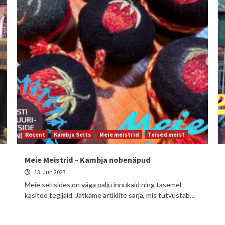
Recent
Kambja Selts
Meie meistrid
Teised meist
Meie Meistrid – Kambja nobenäpud
13. Jun 2023
Meie seltsides on väga palju innukaid ning tasemel
käsitöö tegijaid. Jätkame artiklite sarja, mis tutvustab…