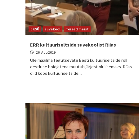
EKSÜ
suvekool
Teised meist
ERR kultuuriseltside suvekoolist Riias
26. Aug 2019
Üle maailma tegutsevate Eesti kultuuriseltside roll
eestluse hoidjatena muutub järjest olulisemaks. Riias
olid koos kultuuriseltside…