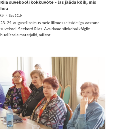
Riia suvekooli kokkuvõte – las jääda kõik, mis
hea
4. Sep 2019
23.-24. augustil toimus meie liikmesseltside iga-aastane
suvekool. Seekord Riias. Avaldame siinkohal kõigile
huvilistele materjalid, millest…