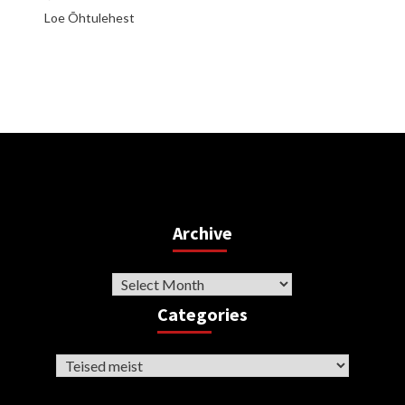
Loe Õhtulehest
Archive
Archive
Categories
Categories