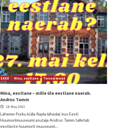
EKSÜ
Mina, eestlane
Teised meist
Mina, eestlane – mille üle eestlane naerab.
Andrus Tamm
18. May 2023
Läheme Purku külla Rapla lähedal, kus Eesti
Huumorimuuseumi asutaja Andrus Tamm talletab
eestlaste huumorit muuseumi…