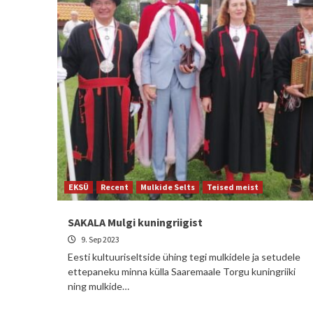
EKSÜ
Recent
Mulkide Selts
Teised meist
SAKALA Mulgi kuningriigist
9. Sep 2023
Eesti kultuuriseltside ühing tegi mulkidele ja setudele
ettepaneku minna külla Saaremaale Torgu kuningriiki
ning mulkide…