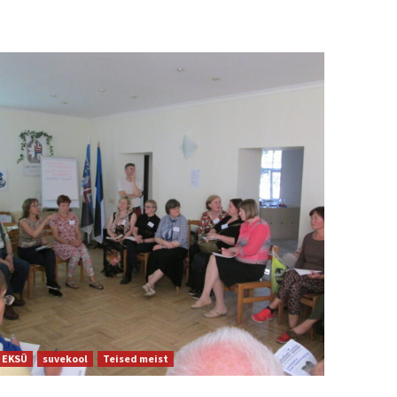
EKSÜ
suvekool
Teised meist