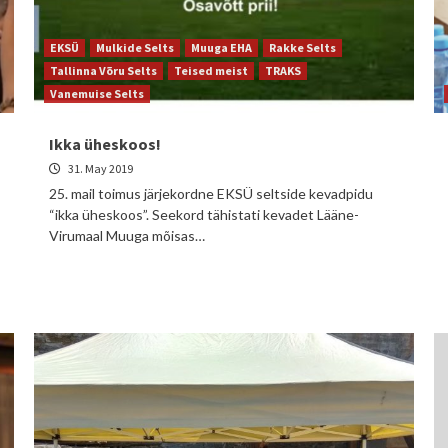
EKSÜ
Mulkide Selts
Muuga EHA
Rakke Selts
Tallinna Võru Selts
Teised meist
TRAKS
Vanemuise Selts
Ikka üheskoos!
31. May 2019
25. mail toimus järjekordne EKSÜ seltside kevadpidu
“ikka üheskoos”. Seekord tähistati kevadet Lääne-
Virumaal Muuga mõisas…