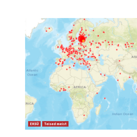
EKSÜ
Teised meist