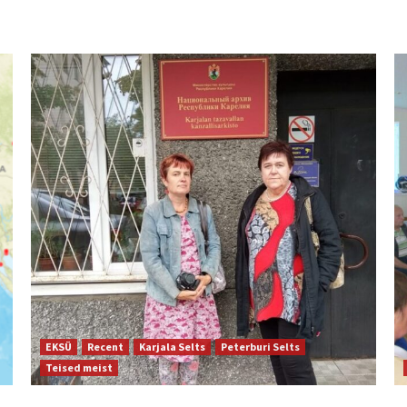
EKSÜ
Recent
Karjala Selts
Peterburi Selts
Teised meist