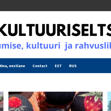
Mina, eestlane
Contact
EST
RUS