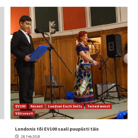
EV100
Recent
Londoni Eesti Selts
Teised meist
Väliseesti
Londonis tõi EV100 saali puupüsti täis
28. Feb 2018