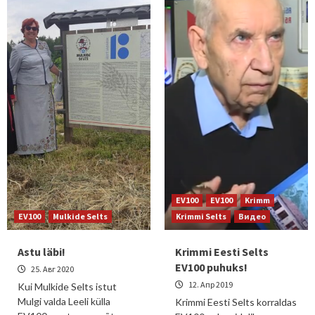
EV100
EV100
Krimm
EV100
Mulkide Selts
Krimmi Selts
Видео
Astu läbi!
Krimmi Eesti Selts
EV100 puhuks!
25. Авг 2020
12. Апр 2019
Kui Mulkide Selts istut
Mulgi valda Leeli külla
Krimmi Eesti Selts korraldas