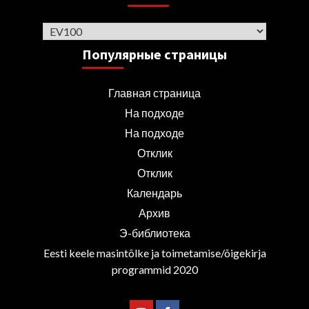
Рубрики
Популярные страницы
Главная страница
На подходе
На подходе
Отклик
Отклик
Календарь
Архив
Э-библиотека
Eesti keele masintõlke ja toimetamise/õigekirja
programmid 2020