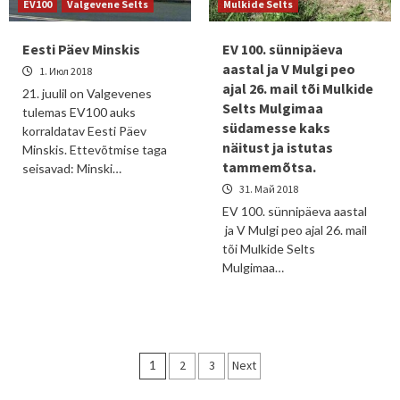
EV100
Valgevene Selts
Mulkide Selts
Eesti Päev Minskis
EV 100. sünnipäeva
aastal ja V Mulgi peo
1. Июл 2018
ajal 26. mail tõi Mulkide
21. juulil on Valgevenes
Selts Mulgimaa
tulemas EV100 auks
südamesse kaks
korraldatav Eesti Päev
näitust ja istutas
Minskis. Ettevõtmise taga
tammemõtsa.
seisavad: Minski…
31. Май 2018
EV 100. sünnipäeva aastal
ja V Mulgi peo ajal 26. mail
tõi Mulkide Selts
Mulgimaa…
Пагинация
1
2
3
Next
записей