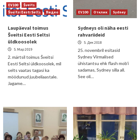
EV100
Šveits
Šveitsi Eesti Selts
Видео
EV100
Отклик
Sydney
Laupäeval toimus
Sydneys oli näha eesti
Šveitsi Eesti Seltsi
rahvariideid
üldkoosolek
5. Дек 2018
5. Мар 2019
25. novembril esitasid
Sydney Virmalised
2. märtsil toimus Šveitsi
ühistantsu ehk flash mob’i
Eesti Seltsi üldkoosolek, mil
sadamas, Sydney silla all.
selts vaatas tagasi ka
See oli…
möödunud juubeliaastale.
Jagame…