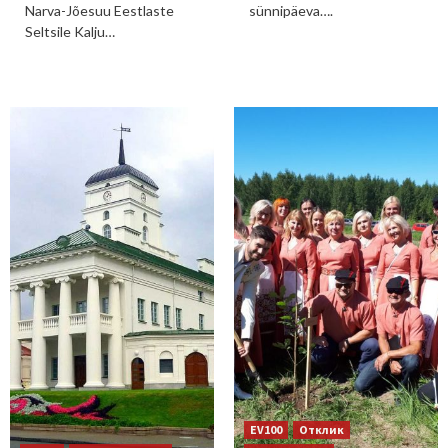
Narva-Jõesuu Eestlaste
sünnipäeva….
Seltsile Kalju…
EV100
Отклик