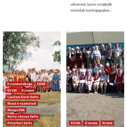
viinereid, laste rongkäik
möödub kuningapalee…
E-raamatukogu
EKSÜ
EV100
Отклик
Londoni Eesti Selts
Muud e-raamatud
Muuga EHA
Narva-Jõesuu Selts
Peterburi Selts
EV100
Отклик
Krimm