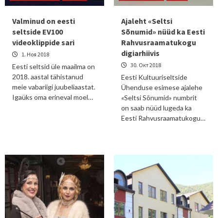
Valminud on eesti
Ajaleht «Seltsi
seltside EV100
Sõnumid» nüüd ka Eesti
videoklippide sari
Rahvusraamatukogu
digiarhiivis
1. Ноя 2018
30. Окт 2018
Eesti seltsid üle maailma on
2018. aastal tähistanud
Eesti Kultuuriseltside
meie vabariigi juubeliaastat.
Ühenduse esimese ajalehe
Igaüks oma erineval moel…
«Seltsi Sõnumid» numbrit
on saab nüüd lugeda ka
Eesti Rahvusraamatukogu…