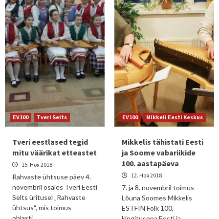
EV100
Tveri Selts
EV100
Mikkeli Eesti Keskus
Tveri eestlased tegid
Mikkelis tähistati Eesti
mitu väärikat etteastet
ja Soome vabariikide
100. aastapäeva
15. Ноя 2018
12. Ноя 2018
Rahvaste ühtsuse päev 4.
novembril osales Tveri Eesti
7. ja 8. novembril toimus
Selts üritusel „Rahvaste
Lõuna Soomes Mikkelis
ühtsus“, mis toimus
ESTFIN Folk 100,
oblasti…
kingitusena Eesti ja