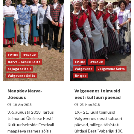
EV100
Отклик
Narva-Jõesuu Selts
EV100
Отклик
sajaga seltsis
Valgevene
Valgevene Selts
Valgevene Selts
Видео
Maapäev Narva-
Valgevenes toimusid
Jõesuus
eesti kultuuri päevad
10. Авг 2018
23. Июл 2018
3.-5.augustil 2018 Tartus
19.– 21. juulil toimusid
toimunud Üleilmse Eesti
Valgevenes eesti kultuuri
Kultuuriseltside Festivali
päevad, millega tähistati
maapäeva raames sõitis
ühtlasi Eesti Vabariigi 100.