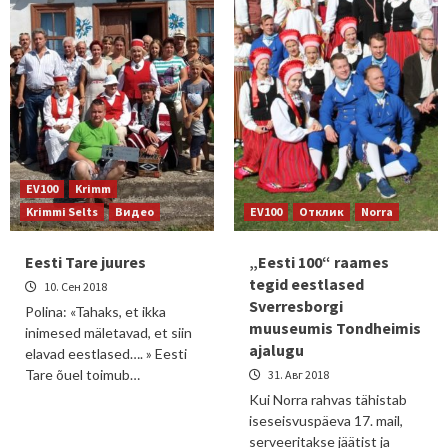
EV100
Krimm
Krimmi Selts
Видео
EV100
Отклик
Norra
Eesti Tare juures
„Eesti 100“ raames
tegid eestlased
10. Сен 2018
Sverresborgi
Polina: «Tahaks, et ikka
muuseumis Tondheimis
inimesed mäletavad, et siin
ajalugu
elavad eestlased…. » Eesti
Tare õuel toimub…
31. Авг 2018
Kui Norra rahvas tähistab
iseseisvuspäeva 17. mail,
serveeritakse jäätist ja