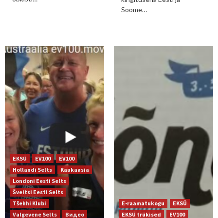
Soome…
EKSÜ
EV100
EV100
Hollandi Selts
Kaukaasia
Londoni Eesti Selts
Šveitsi Eesti Selts
Tšehhi Klubi
E-raamatukogu
EKSÜ
Valgevene Selts
Видео
EKSÜ trükised
EV100