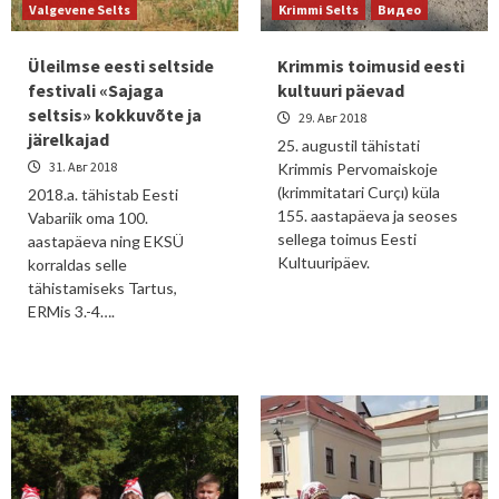
Valgevene Selts
Krimmi Selts
Видео
Üleilmse eesti seltside
Krimmis toimusid eesti
festivali «Sajaga
kultuuri päevad
seltsis» kokkuvõte ja
29. Авг 2018
järelkajad
25. augustil tähistati
31. Авг 2018
Krimmis Pervomaiskoje
(krimmitatari Curçı) küla
2018.a. tähistab Eesti
155. aastapäeva ja seoses
Vabariik oma 100.
sellega toimus Eesti
aastapäeva ning EKSÜ
Kultuuripäev.
korraldas selle
tähistamiseks Tartus,
ERMis 3.-4….