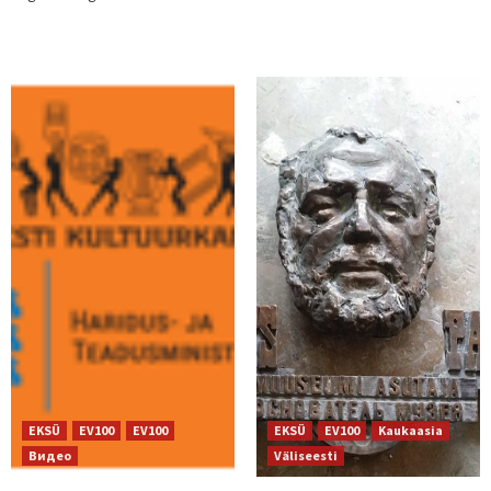
EKSÜ
EV100
EV100
EKSÜ
EV100
Kaukaasia
Видео
Väliseesti