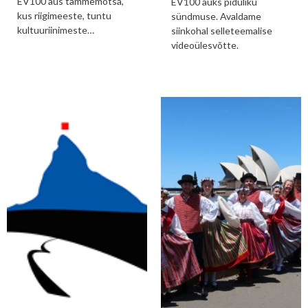
EV100 aus tammemõtsa,
EV100 auks piduliku
kus riigimeeste, tuntu
sündmuse. Avaldame
kultuuriinimeste…
siinkohal selleteemalise
videoülesvõtte.