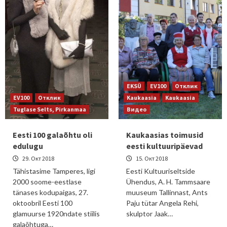
EKSÜ
EV100
Отклик
EV100
Отклик
Kaukaasia
Kaukaasia
Tuglase Selts, Pirkanmaa
Видео
Eesti 100 galaõhtu oli
Kaukaasias toimusid
edulugu
eesti kultuuripäevad
29. Окт 2018
15. Окт 2018
Tähistasime Tamperes, ligi
Eesti Kultuuriseltside
2000 soome-eestlase
Ühendus, A. H. Tammsaare
tänases kodupaigas, 27.
muuseum Tallinnast, Ants
oktoobril Eesti 100
Paju tütar Angela Rehi,
glamuurse 1920ndate stiilis
skulptor Jaak…
galaõhtuga…