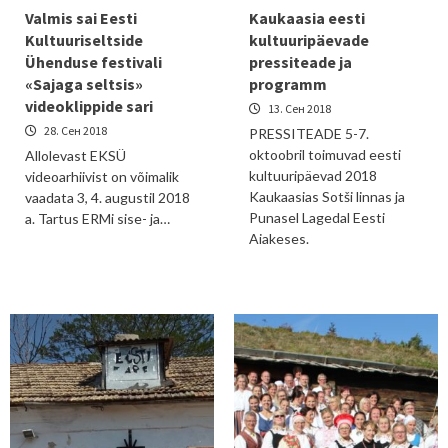
Valmis sai Eesti
Kaukaasia eesti
Kultuuriseltside
kultuuripäevade
Ühenduse festivali
pressiteade ja
«Sajaga seltsis»
programm
videoklippide sari
13. Сен 2018
28. Сен 2018
PRESSITEADE 5-7.
oktoobril toimuvad eesti
Allolevast EKSÜ
kultuuripäevad 2018
videoarhiivist on võimalik
Kaukaasias Sotši linnas ja
vaadata 3, 4. augustil 2018
Punasel Lagedal Eesti
a. Tartus ERMi sise- ja…
Aiakeses.