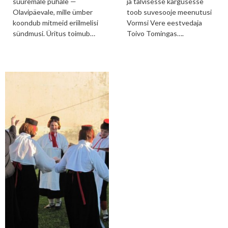
suuremale pühale —
ja talvisesse kargusesse
Olavipäevale, mille ümber
toob suvesooje meenutusi
koondub mitmeid eriilmelisi
Vormsi Vere eestvedaja
sündmusi. Üritus toimub…
Toivo Tomingas….