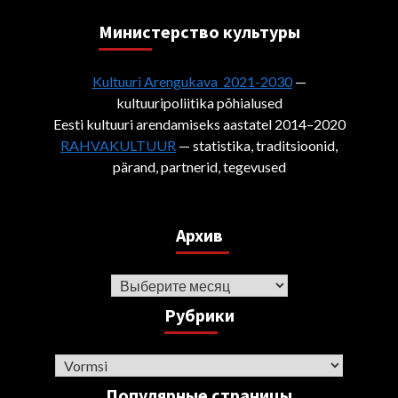
Министерствo культуры
Kultuuri Arengukava 2021-2030
—
kultuuripoliitika põhialused
Eesti kultuuri arendamiseks aastatel 2014–2020
RAHVAKULTUUR
— statistika, traditsioonid,
pärand, partnerid, tegevused
Архив
Архив
Рубрики
Рубрики
Популярные страницы