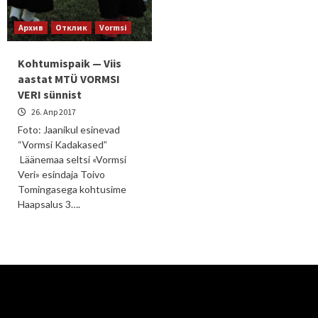
Архив
Отклик
Vormsi
Kohtumispaik — Viis
aastat MTÜ VORMSI
VERI sünnist
26. Апр 2017
Foto: Jaanikul esinevad
“Vormsi Kadakased”
Läänemaa seltsi «Vormsi
Veri» esindaja Toivo
Tomingasega kohtusime
Haapsalus 3….