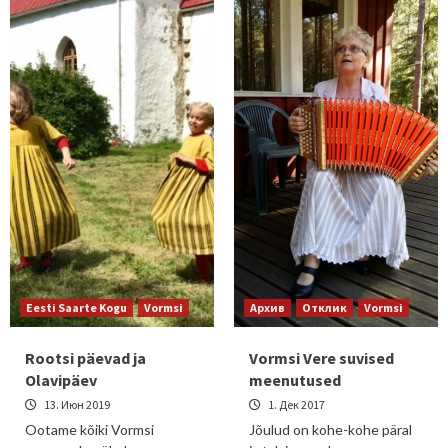
Eesti Saarte Kogu
Vormsi
Архив
Отклик
Vormsi
Rootsi päevad ja
Vormsi Vere suvised
Olavipäev
meenutused
13. Июн 2019
1. Дек 2017
Ootame kõiki Vormsi
Jõulud on kohe-kohe päral