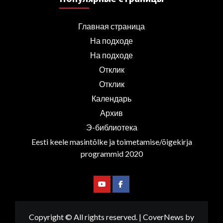
Главная страница
На подходе
На подходе
Отклик
Отклик
Календарь
Архив
Э-библиотека
Eesti keele masintõlke ja toimetamise/õigekirja
programmid 2020
Youtube
Facebook
Copyright © All rights reserved.
|
CoverNews
by