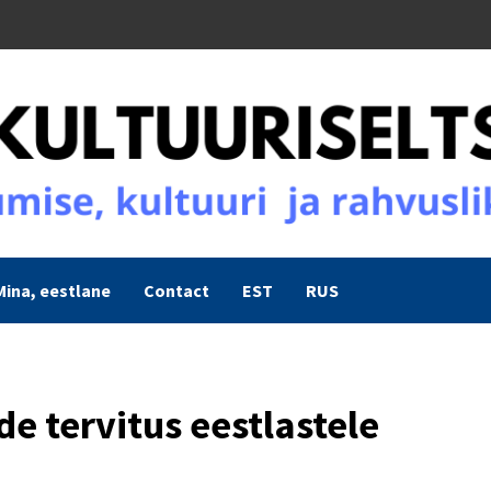
Mina, eestlane
Contact
EST
RUS
de tervitus eestlastele