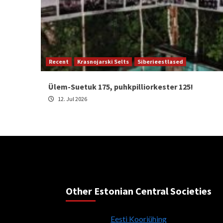
Recent
Krasnojarski Selts
Siberieestlased
Ülem-Suetuk 175, puhkpilliorkester 125!
12. Jul 2026
Other Estonian Central Societies
Eesti Kooriühing