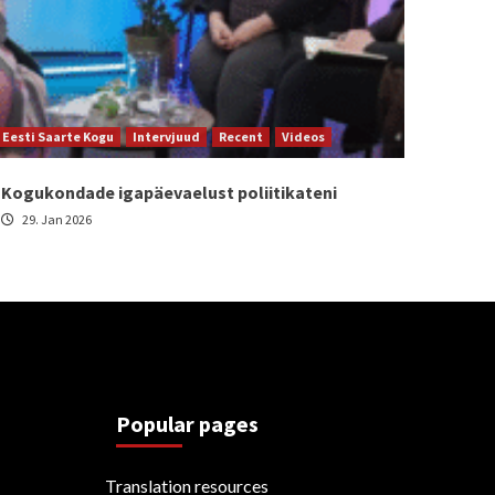
Eesti Saarte Kogu
Intervjuud
Recent
Videos
Kogukondade igapäevaelust poliitikateni
29. Jan 2026
Popular pages
Translation resources