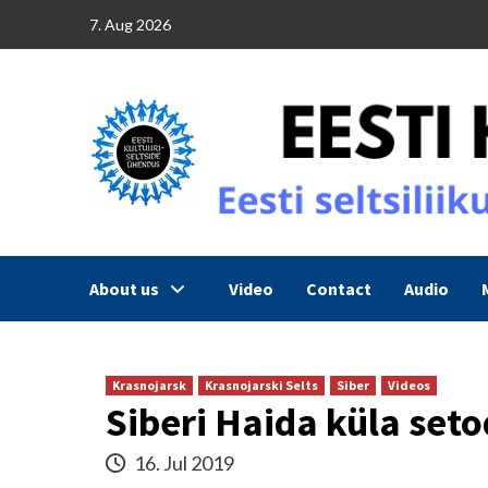
Skip
7. Aug 2026
to
content
About us
Video
Contact
Audio
Krasnojarsk
Krasnojarski Selts
Siber
Videos
Siberi Haida küla seto
16. Jul 2019