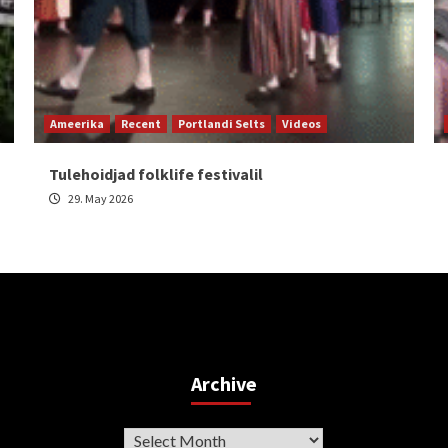
Ameerika
Recent
Portlandi Selts
Videos
Tulehoidjad folklife festivalil
29. May 2026
Archive
Archive