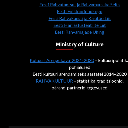
Eesti Rahvatantsu- ja Rahvamuusika Selts
Eesti Folkloorinõukogu
Eesti Rahvakunsti ja Käsitöö Liit
Eesti Harrastusteatrite Liit
Eesti Rahvamajade Ühing
Ministry of Culture
Kultuuri Arengukava 2021-2030
– kultuuripoliitik
põhialused
Eesti kultuuri arendamiseks aastatel 2014–2020
RAHVAKULTUUR
– statistika, traditsioonid,
pärand, partnerid, tegevused