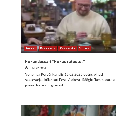
Recent
Kaukaasia
Kaukaasia
Videos
Kokandussari “Kokad ratastel”
13. Feb 2023
Venemaa Pervõi Kanalis 12.02.2023 eetris olnud
saatesarjas külastati Eesti Aiakest. Räägiti Tammsaarest
ja eestlaste söögilauast…