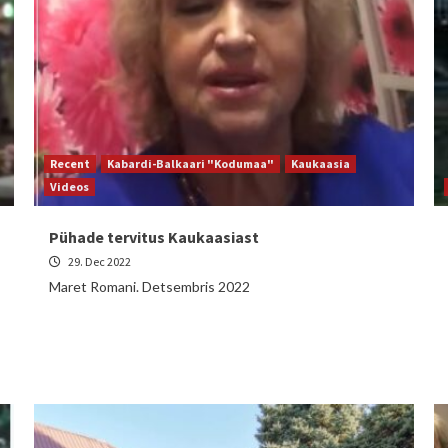
Recent
Kabardi-Balkaari "Kodumaa"
Kaukaasia
Videos
Pühade tervitus Kaukaasiast
29. Dec 2022
Maret Romani. Detsembris 2022