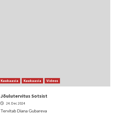
Kaukaasia
Kaukaasia
Videos
Jõulutervitus Sotsist
24. Dec 2024
Tervitab Diana Gubareva