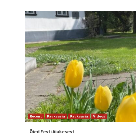
Recent
Kaukaasia
Kaukaasia
Videos
Õied Eesti Aiakesest