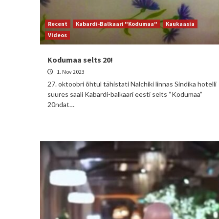
Recent
Kabardi-Balkaari "Kodumaa"
Kaukaasia
Videos
Kodumaa selts 20!
1. Nov 2023
27. oktoobri õhtul tähistati Nalchiki linnas Sindika hotelli
suures saali Kabardi-balkaari eesti selts “Kodumaa”
20ndat…