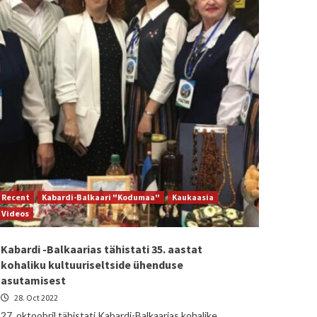
Recent
Kabardi-Balkaari "Kodumaa"
Kaukaasia
Videos
Kabardi -Balkaarias tähistati 35. aastat
kohaliku kultuuriseltside ühenduse
asutamisest
28. Oct 2022
27. oktoobril tähistati Kabardi-Balkaarias kohalike