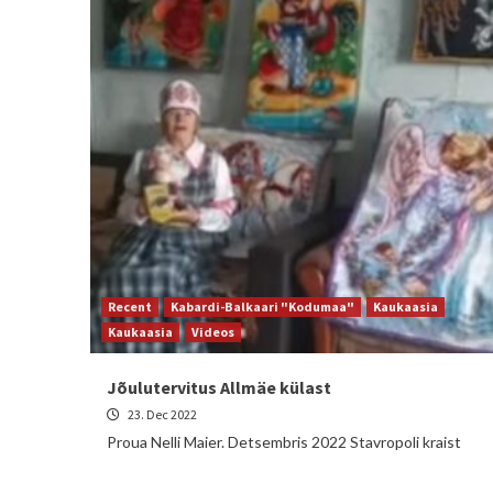
Recent
Kabardi-Balkaari "Kodumaa"
Kaukaasia
Kaukaasia
Videos
Jõulutervitus Allmäe külast
23. Dec 2022
Proua Nelli Maier. Detsembris 2022 Stavropoli kraist