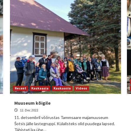
Recent
Kaukaasia
Kaukaasia
Videos
Muuseum kõigile
12. Dec 2022
11. detsembril võõrustas Tammsaare majamuuseum
Šotsis jälle lastegruppi. Külalisteks olid puudega lapsed.
Tähistati ka ühe…