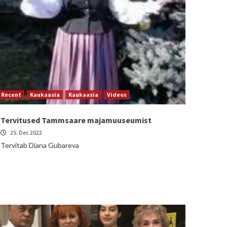
Recent
Kaukaasia
Kaukaasia
Videos
Tervitused Tammsaare majamuuseumist
25. Dec 2022
Tervitab Diana Gubareva