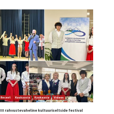
Recent
Kaukaasia
Kaukaasia
Videos
III rahvustevaheline kultuuriseltside festival