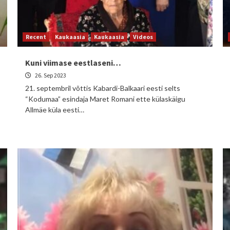
Recent
Kaukaasia
Kaukaasia
Videos
Kuni viimase eestlaseni…
26. Sep 2023
21. septembril võttis Kabardi-Balkaari eesti selts
“Kodumaa” esindaja Maret Romani ette külaskäigu
Allmäe küla eesti…