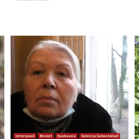
Intervjuud
Recent
Kaukaasia
Sulevi ja Salme külad