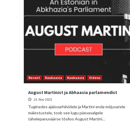
Recent
Kaukaasia
Kaukaasia
Videos
August Martinist ja Abhaasia parlamendist
23. Nov 2025
Tuginedes ajalooarhiividele ja Martini enda mõjusatele
mälestustele, toob see lugu päevavalgele
tähelepanuväärse tõsiloo August Martini…