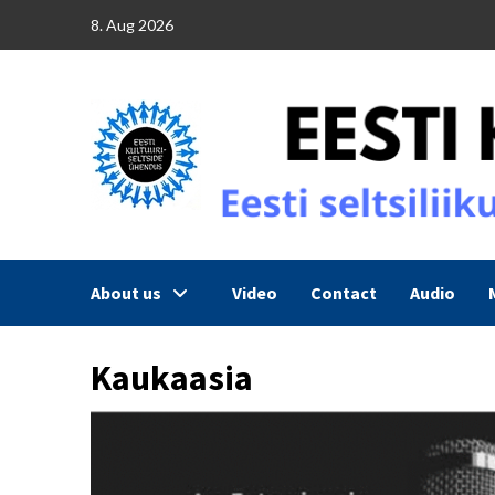
Skip
8. Aug 2026
to
content
About us
Video
Contact
Audio
Kaukaasia