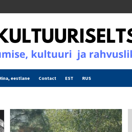
Mina, eestlane
Contact
EST
RUS