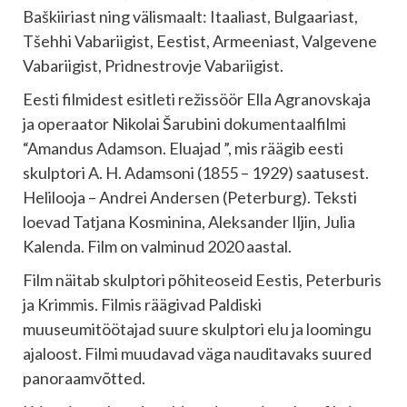
Baškiiriast ning välismaalt: Itaaliast, Bulgaariast,
Tšehhi Vabariigist, Eestist, Armeeniast, Valgevene
Vabariigist, Pridnestrovje Vabariigist.
Eesti filmidest esitleti režissöör Ella Agranovskaja
ja operaator Nikolai Šarubini dokumentaalfilmi
“Amandus Adamson. Eluajad ”, mis räägib eesti
skulptori A. H. Adamsoni (1855 – 1929) saatusest.
Helilooja – Andrei Andersen (Peterburg). Teksti
loevad Tatjana Kosminina, Aleksander Iljin, Julia
Kalenda. Film on valminud 2020 aastal.
Film näitab skulptori põhiteoseid Eestis, Peterburis
ja Krimmis. Filmis räägivad Paldiski
muuseumitöötajad suure skulptori elu ja loomingu
ajaloost. Filmi muudavad väga nauditavaks suured
panoraamvõtted.