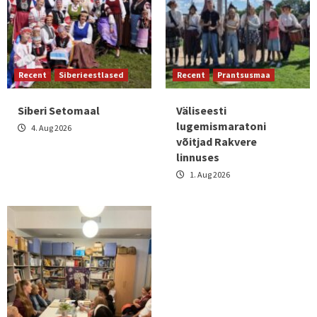
Recent
Siberieestlased
Recent
Prantsusmaa
Siberi Setomaal
Väliseesti
lugemismaratoni
4. Aug 2026
võitjad Rakvere
linnuses
1. Aug 2026