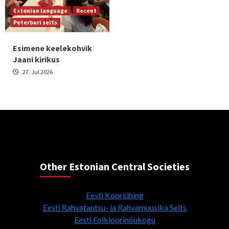
Estonian language
Recent
Peterburi selts
Esimene keelekohvik
Jaani kirikus
27. Jul 2026
Other Estonian Central Societies
Eesti Kooriühing
Eesti Rahvatantsu- ja Rahvamuusika Selts
Eesti Folkloorinõukogu