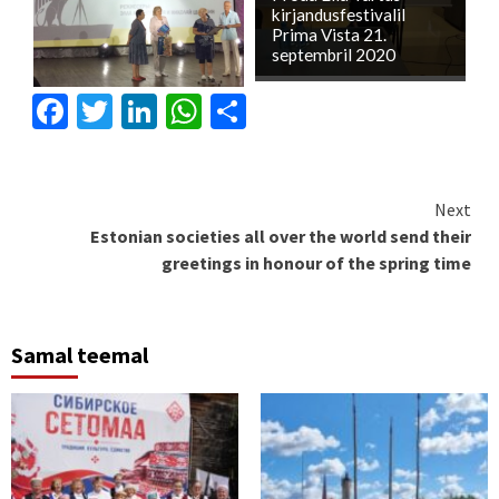
kirjandusfestivalil
Prima Vista 21.
septembril 2020
Facebook
Twitter
LinkedIn
WhatsApp
Share
Continue
Next
Estonian societies all over the world send their
Reading
greetings in honour of the spring time
Samal teemal