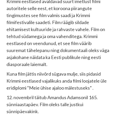
Krimmi eestlased avaldavad suurt imetlust filmi
autoritele selle eest, et koroona piirangute
tingimustes see film valmis saadi ja Krimmi
filmifestivalile saadeti. Film räägib sildade
ehitamisest kultuuride ja rahvaste vahele. Film on
tehtud südamega ja oma vahenditega. Krimmi
eestlased on veendunud, et see film väärib
suuremat tähelepanu ning dokumentaali oleks väga
asjakohane näidata ka Eesti publikule ning eesti
diasporaale laiemalt.
Kuna film jättis niivõrd sügava mulje, siis pidasid
Krimmi eestlased vajalikuks anda filmi loojatele üle
eridiplomi “Meie ühise ajaloo mälestuseks” .
12. novembril täitub Amandus Adamsonil 165.
sünniaastapäev. Film oleks talle justkui
sünnipäevakink.