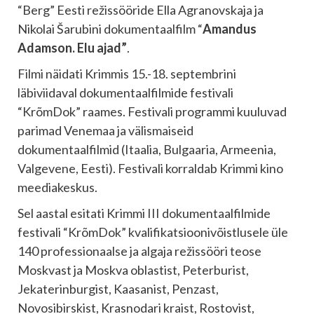
“Berg” Eesti režissööride Ella Agranovskaja ja
Nikolai Šarubini dokumentaalfilm “
Amandus
Adamson. Elu ajad”
.
Filmi näidati Krimmis 15.-18. septembrini
läbiviidaval dokumentaalfilmide festivali
“KrõmDok” raames. Festivali programmi kuuluvad
parimad Venemaa ja välismaiseid
dokumentaalfilmid (Itaalia, Bulgaaria, Armeenia,
Valgevene, Eesti). Festivali korraldab Krimmi kino
meediakeskus.
Sel aastal esitati Krimmi III dokumentaalfilmide
festivali “KrõmDok” kvalifikatsioonivõistlusele üle
140 professionaalse ja algaja režissööri teose
Moskvast ja Moskva oblastist, Peterburist,
Jekaterinburgist, Kaasanist, Penzast,
Novosibirskist, Krasnodari kraist, Rostovist,