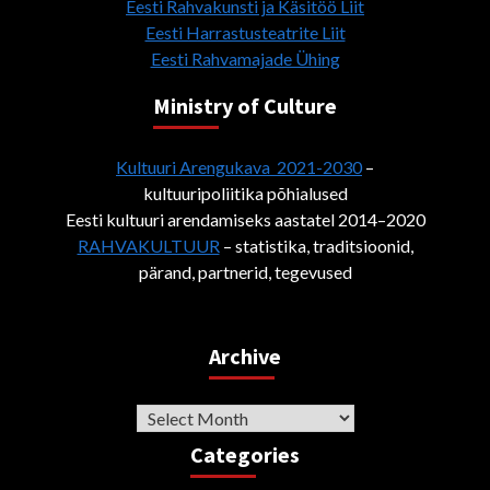
Eesti Rahvakunsti ja Käsitöö Liit
Eesti Harrastusteatrite Liit
Eesti Rahvamajade Ühing
Ministry of Culture
Kultuuri Arengukava 2021-2030
–
kultuuripoliitika põhialused
Eesti kultuuri arendamiseks aastatel 2014–2020
RAHVAKULTUUR
– statistika, traditsioonid,
pärand, partnerid, tegevused
Archive
Archive
Categories