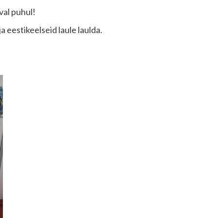
val puhul!
a eestikeelseid laule laulda.