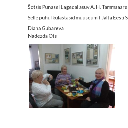
Šotsis Punasel Lagedal asuv A. H. Tammsaare
Selle puhul külastasid muuseumit Jalta Eesti Se
Diana Gubareva
Nadezda Ots