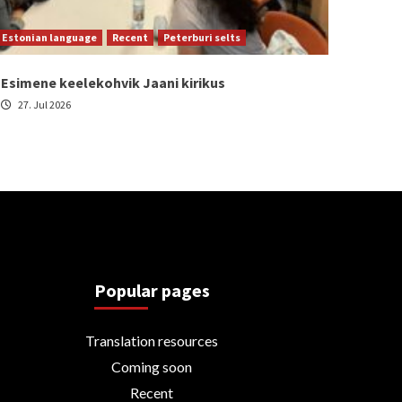
Estonian language
Recent
Peterburi selts
Esimene keelekohvik Jaani kirikus
27. Jul 2026
Popular pages
Translation resources
Coming soon
Recent