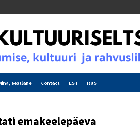
Mina, eestlane
Contact
EST
RUS
stati emakeelepäeva