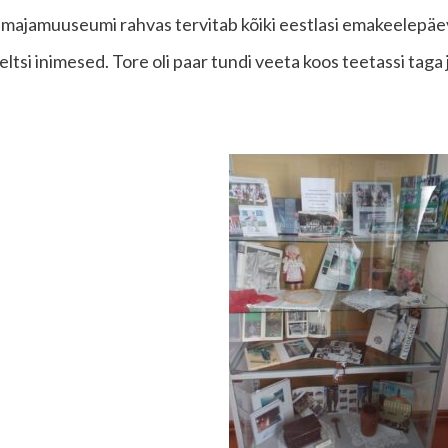
 majamuuseumi rahvas tervitab kõiki eestlasi emakeelepäe
ltsi inimesed. Tore oli paar tundi veeta koos teetassi taga j