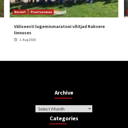
Recent
Prantsusmaa
Väliseesti lugemismaratoni võitjad Rakvere
linnuses
1. Aug 2026
Archive
Archive
Categories