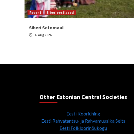
Recent
Siberieestlased
Siberi Setomaal
4. Aug 2026
Other Estonian Central Societies
Eesti Kooriühing
Eesti Rahvatantsu- ja Rahvamuusika Selts
Eesti Folkloorinõukogu