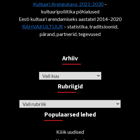
Kultuuri Arengukava 2021-2030
–
kultuuripoliitika põhialused
Eesti kultuuri arendamiseks aastatel 2014–2020
RAHVAKULTUUR
– statistika, traditsioonid,
pärand, partnerid, tegevused
Arhiiv
Arhiiv
Rubriigid
Rubriigid
Populaarsed lehed
Kõik uudised