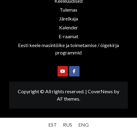
Keeleuudised
Tulemas
Järelkaja
Kalender
E-raamat
Eesti keele masintõlke ja toimetamise / õigekirja
programmid
Youtube
Facebook
Copyright © All rights reserved.
|
CoverNews
by
AF themes.
EST
RUS
ENG