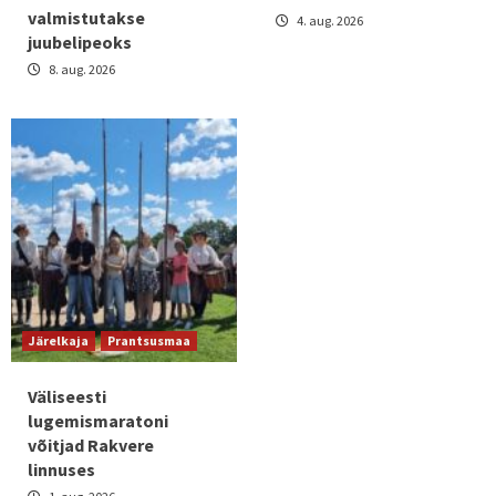
valmistutakse
4. aug. 2026
juubelipeoks
8. aug. 2026
Järelkaja
Prantsusmaa
Väliseesti
lugemismaratoni
võitjad Rakvere
linnuses