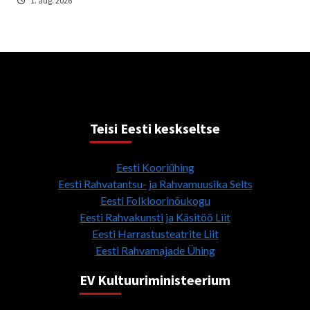
1. aug. 2026
Teisi Eesti keskseltse
Eesti Kooriühing
Eesti Rahvatantsu- ja Rahvamuusika Selts
Eesti Folkloorinõukogu
Eesti Rahvakunsti ja Käsitöö Liit
Eesti Harrastusteatrite Liit
Eesti Rahvamajade Ühing
EV Kultuuriministeerium