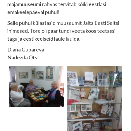
majamuuseumi rahvas tervitab kõiki eestlasi
emakeelepäeval puhul!
Selle puhul külastasid muuseumit Jalta Eesti Seltsi
inimesed. Tore oli paar tundi veeta koos teetassi
taga ja eestikeelseid laule laulda.
Diana Gubareva
Nadezda Ots