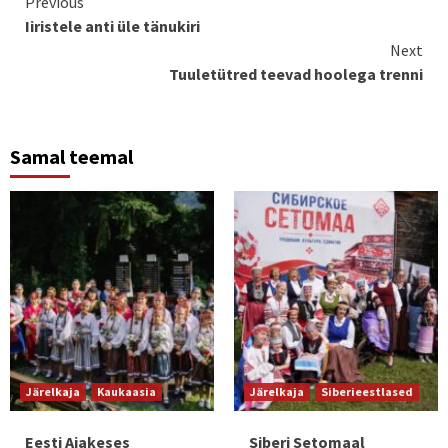
Continue
Previous
Iiristele anti üle tänukiri
Reading
Next
Tuuletütred teevad hoolega trenni
Samal teemal
Järelkaja
Kaukaasia
Järelkaja
Siberieestlased
Eesti Aiakeses
Siberi Setomaal