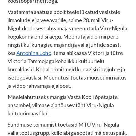
koostööpartneritega.
Vaatamata saatuse poolt teele lükatud vesistele
ilmaoludele ja veeavariile, saime 28. mail Viru-
Nigula koduses rahvamajas meenutada Viru-Nigula
kogukonna endisi aegu. Meenutajaid oli nii pere
ringist kui kunagise majandi ja valla juhtide seast,
kes
Antonina Loho
, tema abikaasa Viktori ja tütre
Viktoria Tammojaga kohalikku kultuurielu
korraldasid. Kohal oli mitmeid kunagisi ringijuhte ja
isetegevuslasi. Meenutusi toetas muuseumi näitus
ja video rahvamaja ajaloost.
Meelelahutuseks mängis Vasta Kooli õpetajate
ansambel, viimase aja tõusev täht Viru-Nigula
kultuurimaastikul.
Sündmuse toimumist toetasid MTÜ Viru-Nigula
valla toetusgrupp, kelle abiga soetati mälestuspink,