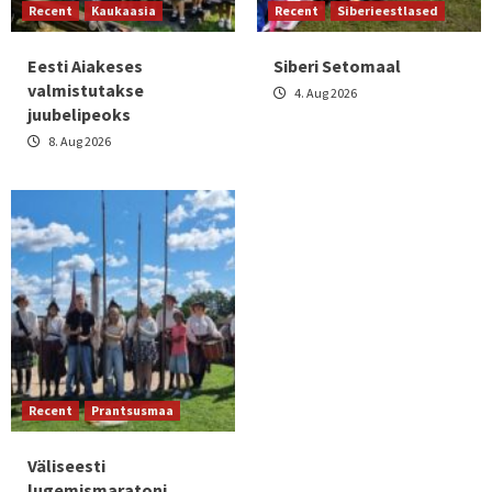
Recent
Kaukaasia
Recent
Siberieestlased
Eesti Aiakeses
Siberi Setomaal
valmistutakse
4. Aug 2026
juubelipeoks
8. Aug 2026
Recent
Prantsusmaa
Väliseesti
lugemismaratoni