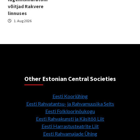
võitjad Rakvere
linnuses
1. Aug 2026
Other Estonian Central Societies
Eesti Kooriühing
Eesti Rahvatantsu- ja Rahvamuusika Selts
Eesti Folkloorinõukogu
Eesti Rahvakunsti ja Käsitöö Liit
Eesti Harrastusteatrite Liit
Eesti Rahvamajade Ühing