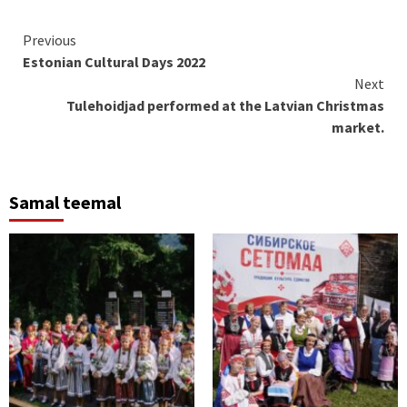
Continue
Previous
Estonian Cultural Days 2022
Reading
Next
Tulehoidjad performed at the Latvian Christmas
market.
Samal teemal