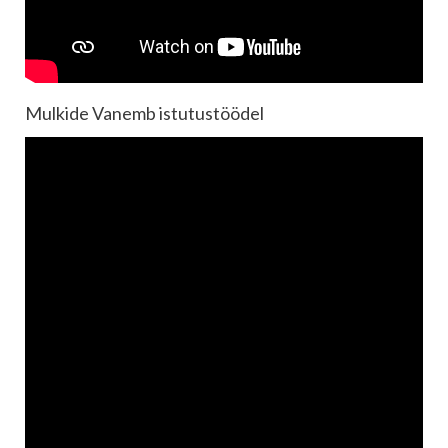
Mulkide Vanemb istutustöödel