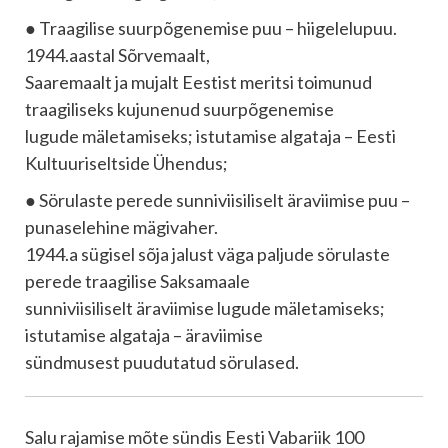
● Traagilise suurpõgenemise puu – hiigelelupuu.
1944.aastal Sõrvemaalt,
Saaremaalt ja mujalt Eestist meritsi toimunud
traagiliseks kujunenud suurpõgenemise
lugude mäletamiseks; istutamise algataja – Eesti
Kultuuriseltside Ühendus;
● Sörulaste perede sunniviisiliselt äraviimise puu –
punaselehine mägivaher.
1944.a sügisel sõja jalust väga paljude sörulaste
perede traagilise Saksamaale
sunniviisiliselt äraviimise lugude mäletamiseks;
istutamise algataja – äraviimise
sündmusest puudutatud sörulased.
Salu rajamise mõte sündis Eesti Vabariik 100