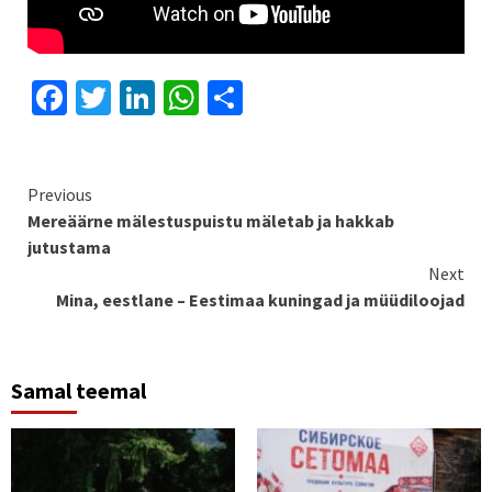
Facebook
Twitter
LinkedIn
WhatsApp
Share
Continue
Previous
Mereäärne mälestuspuistu mäletab ja hakkab
Reading
jutustama
Next
Mina, eestlane – Eestimaa kuningad ja müüdiloojad
Samal teemal