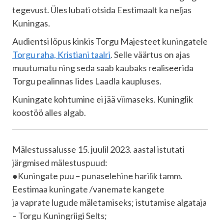
tegevust. Üles lubati otsida Eestimaalt ka neljas
Kuningas.
Audientsi lõpus kinkis Torgu Majesteet kuningatele
Torgu raha, Kristiani taalri
. Selle väärtus on ajas
muutumatu ning seda saab kaubaks realiseerida
Torgu pealinnas Iides Laadla kaupluses.
Kuningate kohtumine ei jää viimaseks. Kuninglik
koostöö alles algab.
Mälestussalusse 15. juulil 2023. aastal istutati
järgmised mälestuspuud:
●Kuningate puu – punaselehine harilik tamm.
Eestimaa kuningate /vanemate kangete
ja vaprate lugude mäletamiseks; istutamise algataja
– Torgu Kuningriigi Selts;