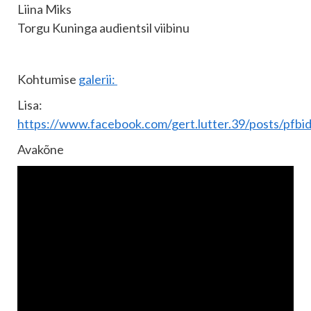
Liina Miks
Torgu Kuninga audientsil viibinu
Kohtumise
galerii:
Lisa:
https://www.facebook.com/gert.lutter.39/post
Avakõne