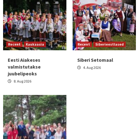
Recent
Kaukaasia
Recent
Siberieestlased
Eesti Aiakeses
Siberi Setomaal
valmistutakse
4. Aug 2026
juubelipeoks
8. Aug 2026