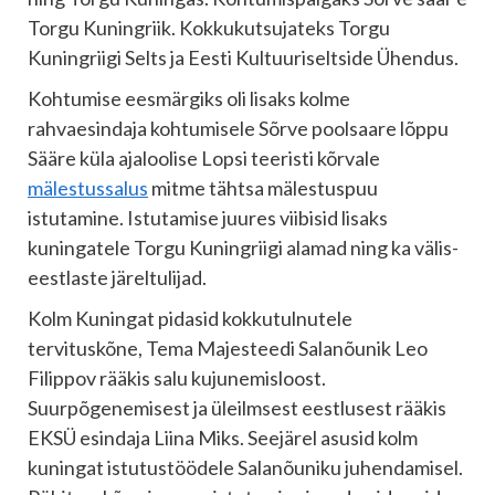
Torgu Kuningriik. Kokkukutsujateks Torgu
Kuningriigi Selts ja Eesti Kultuuriseltside Ühendus.
Kohtumise eesmärgiks oli lisaks kolme
rahvaesindaja kohtumisele Sõrve poolsaare lõppu
Sääre küla ajaloolise Lopsi teeristi kõrvale
mälestussalus
mitme tähtsa mälestuspuu
istutamine. Istutamise juures viibisid lisaks
kuningatele Torgu Kuningriigi alamad ning ka välis-
eestlaste järeltulijad.
Kolm Kuningat pidasid kokkutulnutele
tervituskõne, Tema Majesteedi Salanõunik Leo
Filippov rääkis salu kujunemisloost.
Suurpõgenemisest ja üleilmsest eestlusest rääkis
EKSÜ esindaja Liina Miks. Seejärel asusid kolm
kuningat istutustöödele Salanõuniku juhendamisel.