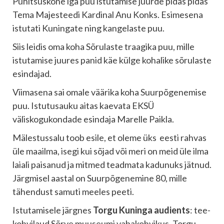
Pühitsuskõne iga puu istutamise juurde pidas pidas
Tema Majesteedi Kardinal Anu Konks. Esimesena
istutati Kuningate ning kangelaste puu.
Siis leidis oma koha Sõrulaste traagika puu, mille
istutamise juures panid käe külge kohalike sõrulaste
esindajad.
Viimasena sai omale väärika koha Suurpõgenemise
puu. Istutusauku aitas kaevata EKSÜ
väliskogukondade esindaja Marelle Paikla.
Mälestussalu toob esile, et oleme üks eesti rahvas
üle maailma, isegi kui sõjad või meri on meid üle ilma
laiali paisanud ja mitmed teadmata kadunuks jätnud.
Järgmisel aastal on Suurpõgenemine 80, mille
tähendust samuti meeles peeti.
Istutamisele järgnes
Torgu Kuninga audients
: tee-
kohvilaud Sõrve muuseumi vabakohvikus. Torgu