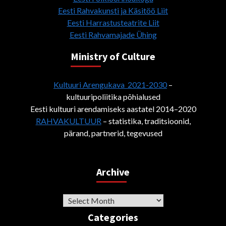
Eesti Rahvakunsti ja Käsitöö Liit
Eesti Harrastusteatrite Liit
Eesti Rahvamajade Ühing
Ministry of Culture
Kultuuri Arengukava 2021-2030
–
kultuuripoliitika põhialused
Eesti kultuuri arendamiseks aastatel 2014–2020
RAHVAKULTUUR
– statistika, traditsioonid,
pärand, partnerid, tegevused
Archive
Archive
Categories