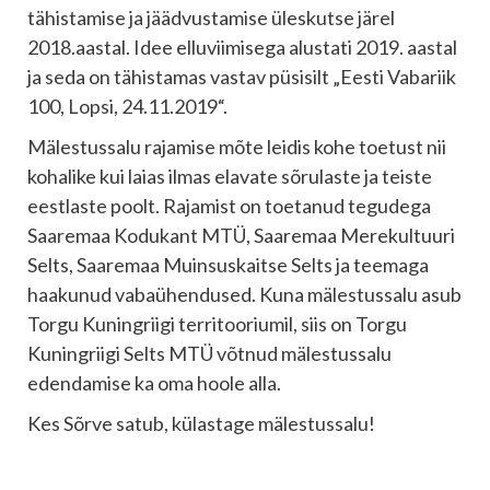
tähistamise ja jäädvustamise üleskutse järel
2018.aastal. Idee elluviimisega alustati 2019. aastal
ja seda on tähistamas vastav püsisilt „Eesti Vabariik
100, Lopsi, 24.11.2019“.
Mälestussalu rajamise mõte leidis kohe toetust nii
kohalike kui laias ilmas elavate sõrulaste ja teiste
eestlaste poolt. Rajamist on toetanud tegudega
Saaremaa Kodukant MTÜ, Saaremaa Merekultuuri
Selts, Saaremaa Muinsuskaitse Selts ja teemaga
haakunud vabaühendused. Kuna mälestussalu asub
Torgu Kuningriigi territooriumil, siis on Torgu
Kuningriigi Selts MTÜ võtnud mälestussalu
edendamise ka oma hoole alla.
Kes Sõrve satub, külastage mälestussalu!