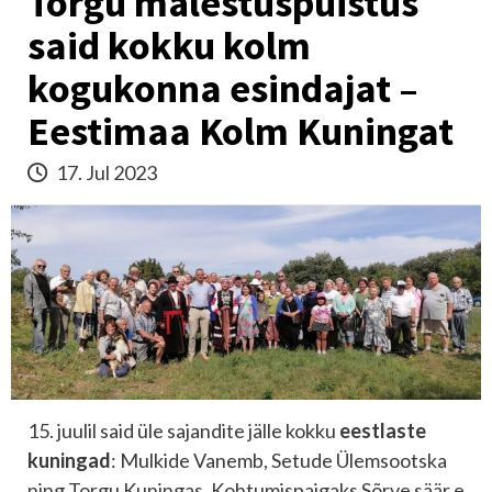
Torgu mälestuspuistus
said kokku kolm
kogukonna esindajat –
Eestimaa Kolm Kuningat
17. Jul 2023
15. juulil said üle sajandite jälle kokku
eestlaste
kuningad
: Mulkide Vanemb, Setude Ülemsootska
ning Torgu Kuningas. Kohtumispaigaks Sõrve säär e