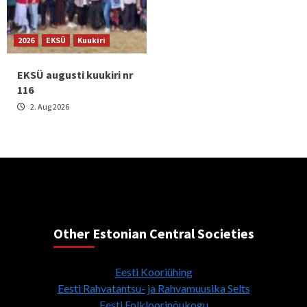
2026
EKSÜ
Kuukiri
EKSÜ augusti kuukiri nr
116
2. Aug 2026
Other Estonian Central Societies
Eesti Kooriühing
Eesti Rahvatantsu- ja Rahvamuusika Selts
Eesti Folkloorinõukogu