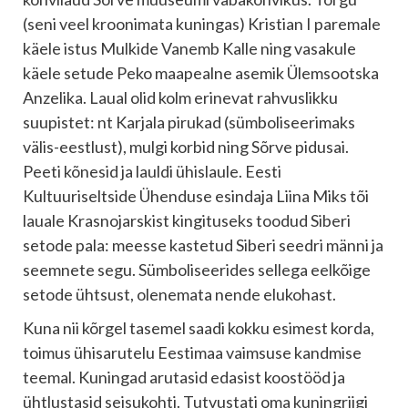
(seni veel kroonimata kuningas) Kristian I paremale
käele istus Mulkide Vanemb Kalle ning vasakule
käele setude Peko maapealne asemik Ülemsootska
Anzelika. Laual olid kolm erinevat rahvuslikku
suupistet: nt Karjala pirukad (sümboliseerimaks
välis-eestlust), mulgi korbid ning Sõrve pidusai.
Peeti kõnesid ja lauldi ühislaule. Eesti
Kultuuriseltside Ühenduse esindaja Liina Miks tõi
lauale Krasnojarskist kingituseks toodud Siberi
setode pala: meesse kastetud Siberi seedri männi ja
seemnete segu. Sümboliseerides sellega eelkõige
setode ühtsust, olenemata nende elukohast.
Kuna nii kõrgel tasemel saadi kokku esimest korda,
toimus ühisarutelu Eestimaa vaimsuse kandmise
teemal. Kuningad arutasid edasist koostööd ja
ühtlustasid seisukohti. Tutvustati oma kuningriigi