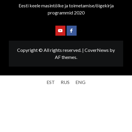
Eesti keele masintõlke ja toimetamise/õigekirja
programmid 2020
Youtube
Facebook
Copyright © All rights reserved.
|
CoverNews
by
AF themes.
EST
RUS
ENG