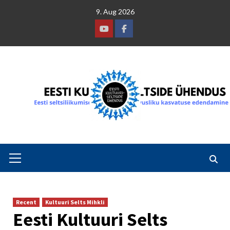
Skip
9. Aug 2026
to
content
Youtube
Facebook
Primary
Menu
Recent
Kultuuri Selts Mihkli
Eesti Kultuuri Selts