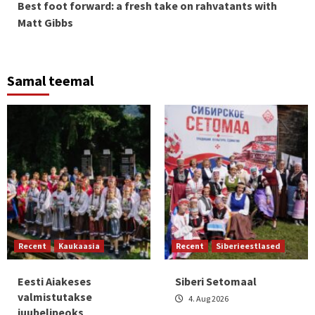
Best foot forward: a fresh take on rahvatants with
Reading
Matt Gibbs
Samal teemal
Recent
Kaukaasia
Recent
Siberieestlased
Eesti Aiakeses
Siberi Setomaal
valmistutakse
4. Aug 2026
juubelipeoks