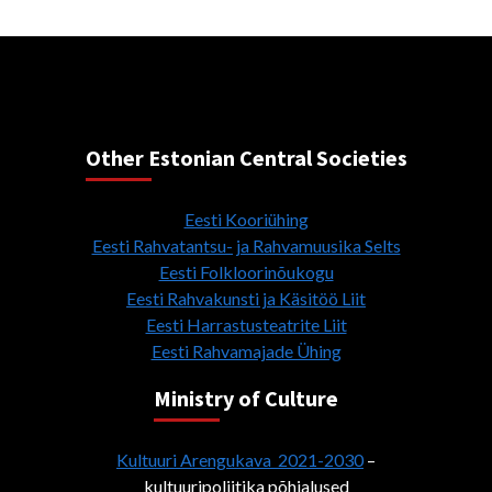
Other Estonian Central Societies
Eesti Kooriühing
Eesti Rahvatantsu- ja Rahvamuusika Selts
Eesti Folkloorinõukogu
Eesti Rahvakunsti ja Käsitöö Liit
Eesti Harrastusteatrite Liit
Eesti Rahvamajade Ühing
Ministry of Culture
Kultuuri Arengukava 2021-2030
–
kultuuripoliitika põhialused