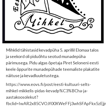
Mihklid tähistasid kevadpüha 5. aprillil Elomaa talos
ja seekord oli piduõhtu seotud munadepüha
pärimusega. Pidu algas õpetaja Piret Seloneni eesti
keele õppurite munadepühade teemaliste plakatite
näituse ja kevadluuletustega.
https://www.eovs.fi/post/eesti-kultuuri-selts-
mihkel-mikkelis-pidas-kevadp%C3%BCha-ja-
aastakoosolekut?
fbclid=IwAR2x85CVOJf00XWeFFj3whSFApFkx5zEj