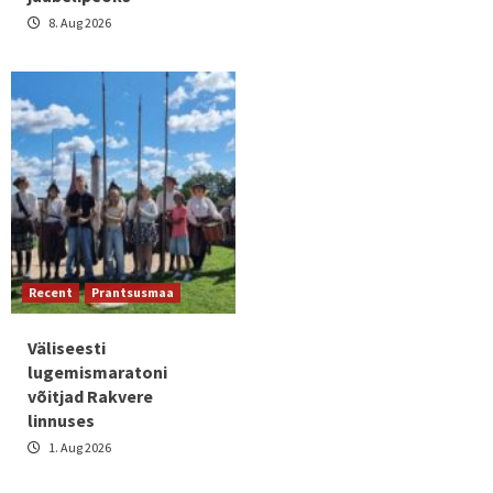
8. Aug 2026
Recent
Prantsusmaa
Väliseesti
lugemismaratoni
võitjad Rakvere
linnuses
1. Aug 2026