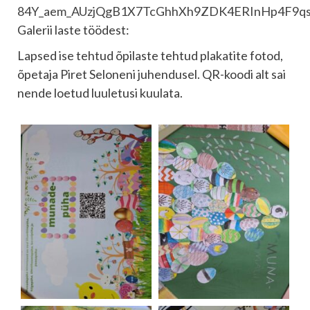
84Y_aem_AUzjQgB1X7TcGhhXh9ZDK4ERInHp4F9q
Galerii laste töödest:
Lapsed ise tehtud õpilaste tehtud plakatite fotod,
õpetaja Piret Seloneni juhendusel. QR-koodi alt sai
nende loetud luuletusi kuulata.