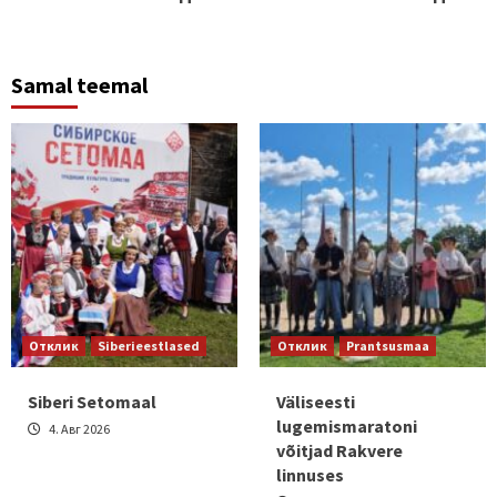
Samal teemal
Отклик
Siberieestlased
Отклик
Prantsusmaa
Siberi Setomaal
Väliseesti
lugemismaratoni
4. Авг 2026
võitjad Rakvere
linnuses