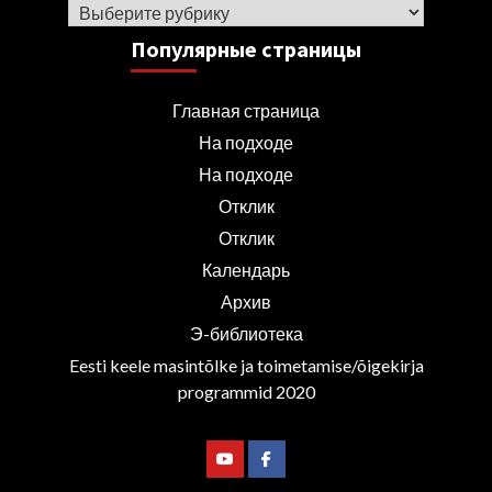
Рубрики
Популярные страницы
Главная страница
На подходе
На подходе
Отклик
Отклик
Календарь
Архив
Э-библиотека
Eesti keele masintõlke ja toimetamise/õigekirja
programmid 2020
Youtube
Facebook