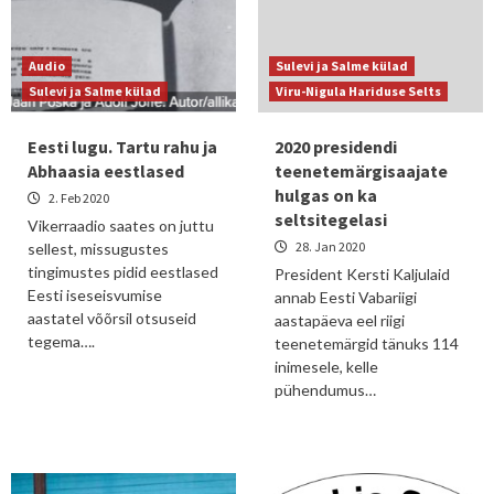
Audio
Sulevi ja Salme külad
Sulevi ja Salme külad
Viru-Nigula Hariduse Selts
Eesti lugu. Tartu rahu ja
2020 presidendi
Abhaasia eestlased
teenetemärgisaajate
hulgas on ka
2. Feb 2020
seltsitegelasi
Vikerraadio saates on juttu
28. Jan 2020
sellest, missugustes
tingimustes pidid eestlased
President Kersti Kaljulaid
Eesti iseseisvumise
annab Eesti Vabariigi
aastatel võõrsil otsuseid
aastapäeva eel riigi
tegema….
teenetemärgid tänuks 114
inimesele, kelle
pühendumus…