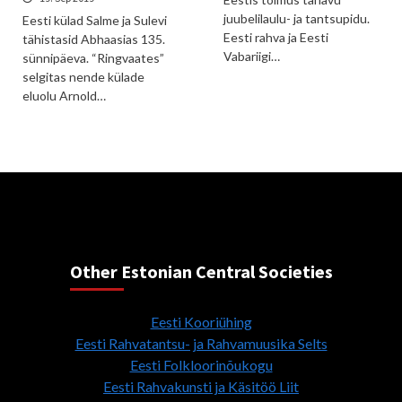
juubelilaulu- ja tantsupidu.
Eesti külad Salme ja Sulevi
Eesti rahva ja Eesti
tähistasid Abhaasias 135.
Vabariigi…
sünnipäeva. “Ringvaates”
selgitas nende külade
eluolu Arnold…
Other Estonian Central Societies
Eesti Kooriühing
Eesti Rahvatantsu- ja Rahvamuusika Selts
Eesti Folkloorinõukogu
Eesti Rahvakunsti ja Käsitöö Liit