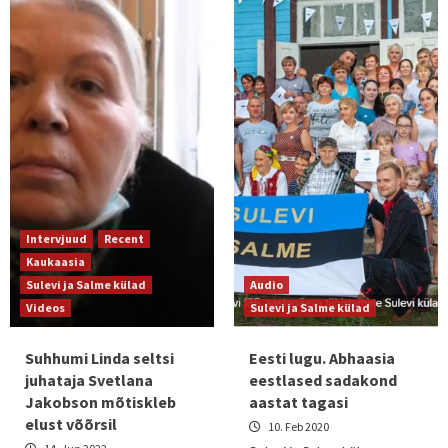
Intervjuud
Recent
Kaukaasia
Sulevi ja Salme külad
Audio
Videos
Sulevi ja Salme külad
Suhhumi Linda seltsi
Eesti lugu. Abhaasia
juhataja Svetlana
eestlased sadakond
Jakobson mõtiskleb
aastat tagasi
elust võõrsil
10. Feb 2020