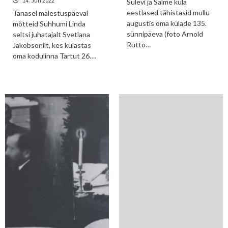
14. Jun 2022
Sulevi ja Salme küla
eestlased tähistasid mullu
Tänasel mälestuspäeval
augustis oma külade 135.
mõtteid Suhhumi Linda
sünnipäeva (foto Arnold
seltsi juhatajalt Svetlana
Rutto…
Jakobsonilt, kes külastas
oma kodulinna Tartut 26….