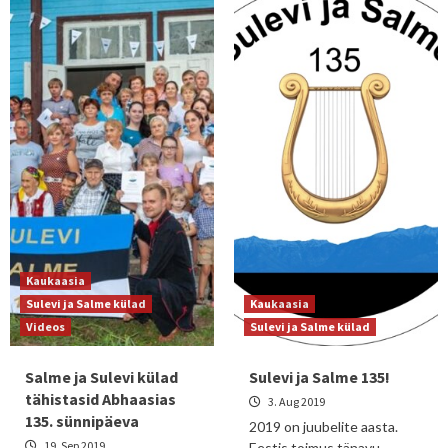
Kaukaasia
Sulevi ja Salme külad
Kaukaasia
Videos
Sulevi ja Salme külad
Salme ja Sulevi külad
Sulevi ja Salme 135!
tähistasid Abhaasias
3. Aug 2019
135. sünnipäeva
2019 on juubelite aasta.
19. Sep 2019
Eestis toimus tänavu