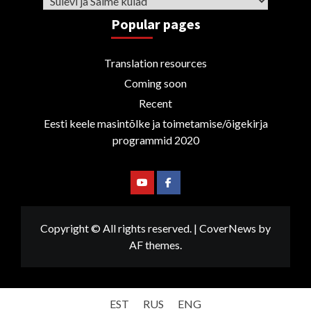
Popular pages
Translation resources
Coming soon
Recent
Eesti keele masintõlke ja toimetamise/õigekirja
programmid 2020
Youtube
Facebook
Copyright © All rights reserved.
|
CoverNews
by
AF themes.
EST
RUS
ENG