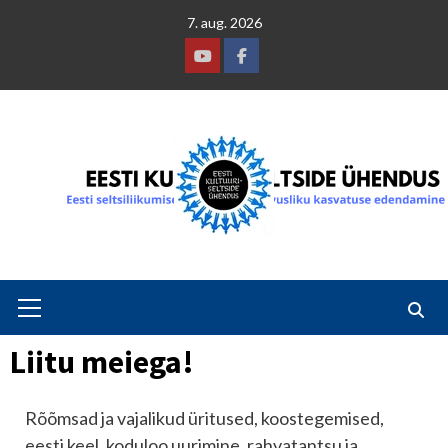
Skip
7. aug. 2026
to
content
Youtube
Facebook
Primary
Menu
Liitu meiega!
Rõõmsad ja vajalikud üritused, koostegemised,
eesti keel, koduloo uurimine, rahvatantsu ja