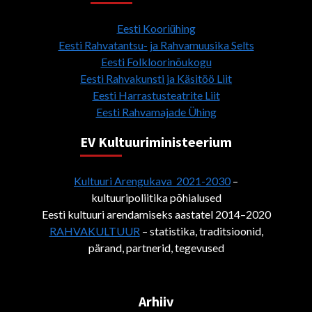
Eesti Kooriühing
Eesti Rahvatantsu- ja Rahvamuusika Selts
Eesti Folkloorinõukogu
Eesti Rahvakunsti ja Käsitöö Liit
Eesti Harrastusteatrite Liit
Eesti Rahvamajade Ühing
EV Kultuuriministeerium
Kultuuri Arengukava 2021-2030
–
kultuuripoliitika põhialused
Eesti kultuuri arendamiseks aastatel 2014–2020
RAHVAKULTUUR
– statistika, traditsioonid,
pärand, partnerid, tegevused
Arhiiv