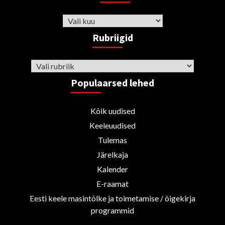
Arhiiv
Rubriigid
Rubriigid
Populaarsed lehed
Kõik uudised
Keeleuudised
Tulemas
Järelkaja
Kalender
E-raamat
Eesti keele masintõlke ja toimetamise / õigekirja
programmid