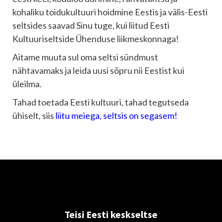
kohaliku toidukultuuri hoidmine Eestis ja välis-Eesti
seltsides saavad Sinu tuge, kui liitud Eesti
Kultuuriseltside Ühenduse liikmeskonnaga!
Aitame muuta sul oma seltsi sündmust
nähtavamaks ja leida uusi sõpru nii Eestist kui
üleilma.
Tahad toetada Eesti kultuuri, tahad tegutseda
ühiselt, siis
l
iitu meiega, seltsis on segasem!
Teisi Eesti keskseltse