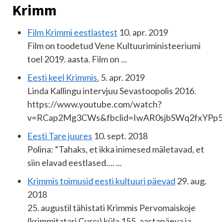
Krimm
Film Krimmi eestlastest
10. apr. 2019
Film on toodetud Vene Kultuuriministeeriumi
toel 2019. aasta. Film on ...
Eesti keel Krimmis.
5. apr. 2019
Linda Kallingu intervjuu Sevastoopolis 2016.
https://www.youtube.com/watch?
v=RCap2Mg3CWs&fbclid=IwAR0sjbSWq2fxYP
Eesti Tare juures
10. sept. 2018
Polina: “Tahaks, et ikka inimesed mäletavad, et
siin elavad eestlased…. ...
Krimmis toimusid eesti kultuuri päevad
29. aug.
2018
25. augustil tähistati Krimmis Pervomaiskoje
(krimmitatari Curçı) küla 155. aastapäeva ja ...