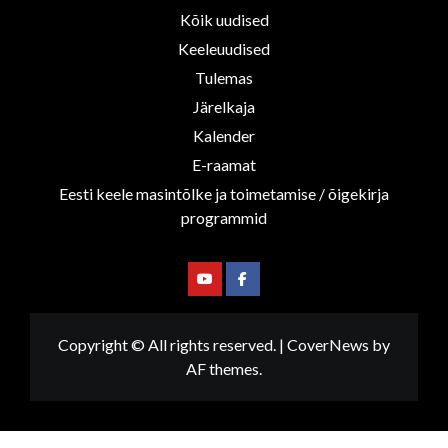
Kõik uudised
Keeleuudised
Tulemas
Järelkaja
Kalender
E-raamat
Eesti keele masintõlke ja toimetamise / õigekirja
programmid
Youtube
Facebook
Copyright © All rights reserved.
|
CoverNews
by
AF themes.