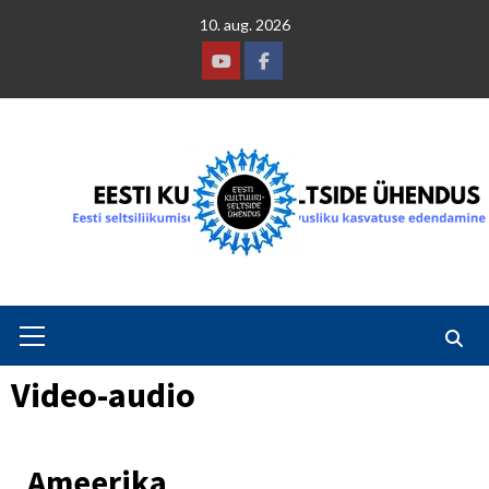
Skip
10. aug. 2026
to
content
Youtube
Facebook
Primary
Menu
Video-audio
Ameerika