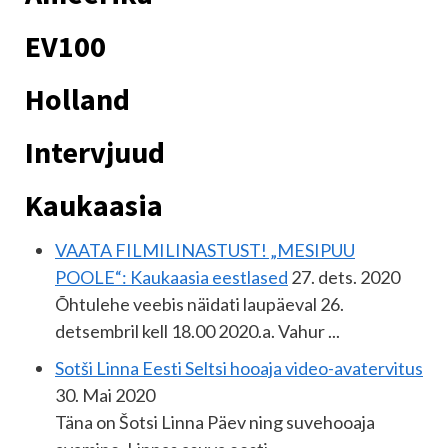
EV100
Holland
Intervjuud
Kaukaasia
VAATA FILMILINASTUST! „MESIPUU
POOLE“: Kaukaasia eestlased
27. dets. 2020
Õhtulehe veebis näidati laupäeval 26.
detsembril kell 18.00 2020.a. Vahur ...
Sotši Linna Eesti Seltsi hooaja video-avatervitus
30. Mai 2020
Täna on Šotsi Linna Päev ning suvehooaja