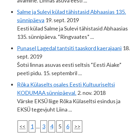
avamine. Linnas asuva eesti ...
Salme ja Sulevi külad tähistasid Abhaasias 135.
sünnipäeva
19. sept. 2019
Eesti külad Salme ja Sulevi tähistasid Abhaasias
135. sünnipäeva. “Ringvaates” ...
Punasel Lagedal tantsiti taaskord kaerajaani
18.
sept. 2019
Šotsi linnas asuvas eesti seltsis “Eesti Aiake”
peeti pidu. 15. septembril ...
Rõka Külaselts osales Eesti Kultuuriseltsi
KODUMAA sünnipäeval.
2. nov. 2018
Värske EKSÜ liige Rõka Külaseltsi esindus ja
EKSÜ tegevjuht Liina ...
<<
1
...
3
4
5
6
>>