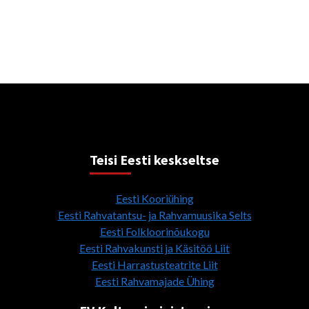
Teisi Eesti keskseltse
Eesti Kooriühing
Eesti Rahvatantsu- ja Rahvamuusika Selts
Eesti Folkloorinõukogu
Eesti Rahvakunsti ja Käsitöö Liit
Eesti Harrastusteatrite Liit
Eesti Rahvamajade Ühing