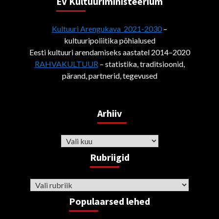
EV Kultuuriministeerium
Kultuuri Arengukava 2021-2030
–
kultuuripoliitika põhialused
Eesti kultuuri arendamiseks aastatel 2014–2020
RAHVAKULTUUR
– statistika, traditsioonid,
pärand, partnerid, tegevused
Arhiiv
Arhiiv
Rubriigid
Rubriigid
Populaarsed lehed