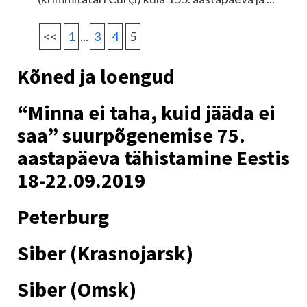
<<
1
...
3
4
5
Kõned ja loengud
“Minna ei taha, kuid jääda ei
saa” suurpõgenemise 75.
aastapäeva tähistamine Eestis
18-22.09.2019
Peterburg
Siber (Krasnojarsk)
Siber (Omsk)