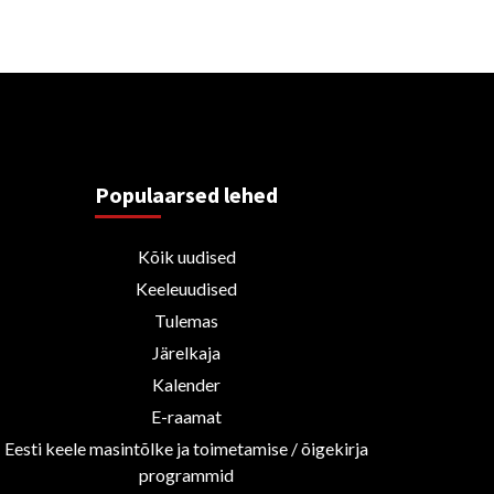
Populaarsed lehed
Kõik uudised
Keeleuudised
Tulemas
Järelkaja
Kalender
E-raamat
Eesti keele masintõlke ja toimetamise / õigekirja
programmid