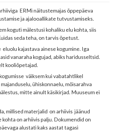
oarhiiviga ERMi näitustemajas õppepäeva
ustamise ja ajalooallikate tutvustamiseks.
m koguti mälestusi kohaliku elu kohta, siis
idas seda teha, on tarvis õpetust.
eluolu kajastava ainese kogumine. Iga
sid vanaraha kogujad, abiks haridusseltsid.
lt kooliõpetajad.
kogumisse väiksem kui vabatahtlikel
 – majanduselu, ühiskonnaelu, mõisarahva
älestus, mitte ainult käsikirjad. Muuseum ei
, millised materjalid on arhiivis jäänud
e kohta on arhiivis palju. Dokumendid on
äevaga alustati kaks aastat tagasi