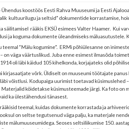
side Ühendus koostöös Eesti Rahva Muuseumi ja Eesti Ajalo
lik kultuurilugu ja seltsid” dokumentide korrastamise, hoi
 ja säilitamisel rääkis EKSÜ esimees Valter Haamer. Kui vare
dusi ja koguma dokumente üleandmiseks mäluasutustele. Ku
u teemal “Mälu kogumine”. ERMi põhiülesanne on inimeste 
 on väga väärtuslikud. Juba enne esimest ilmasõda toimeta
4 oli läbi käidud 105 kihelkonda, korjajateks olid põhilise
irjasaatjate võrk. Üldiselt on muuseumi töötajate panus 
e läbi võistlusi. Kodupaiga uurimist toetavad küsimuslehed
a. Materjalid köidetakse küsimusteemade järgi. Ka foto on m
aid ka ülestähendusi tänasest.
 rääkisid teemal, kuidas dokumente korrastada ja arhiveerida
 jooksul on seltse tegutsenud väga palju, ka materjale nend
eiste mälumuuseumidega. Seoses seltsiliikumise 150. aastap