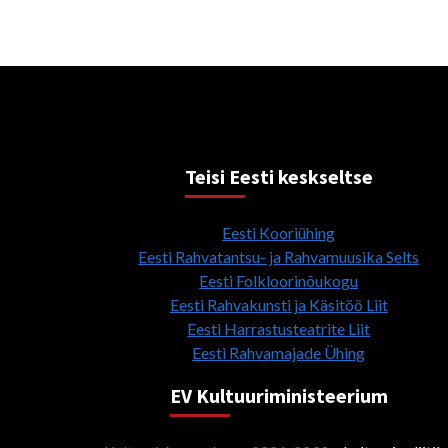
Teisi Eesti keskseltse
Eesti Kooriühing
Eesti Rahvatantsu- ja Rahvamuusika Selts
Eesti Folkloorinõukogu
Eesti Rahvakunsti ja Käsitöö Liit
Eesti Harrastusteatrite Liit
Eesti Rahvamajade Ühing
EV Kultuuriministeerium