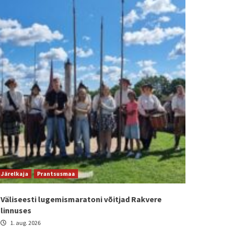
Järelkaja
Prantsusmaa
Väliseesti lugemismaratoni võitjad Rakvere
linnuses
1. aug. 2026