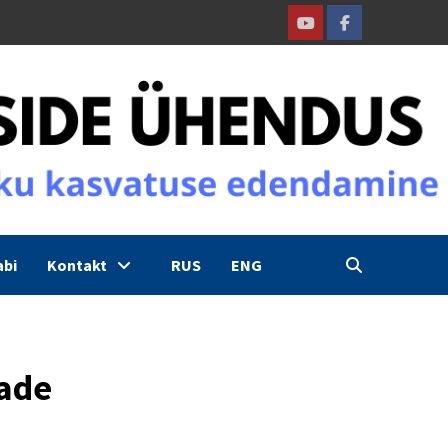
Youtube
Facebook
abi
Kontakt
RUS
ENG
aade