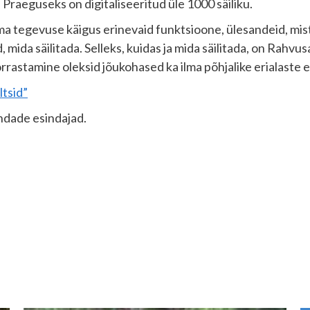
. Praeguseks on digitaliseeritud üle 1000 säiliku.
ma tegevuse käigus erinevaid funktsioone, ülesandeid, mis
ida säilitada. Selleks, kuidas ja mida säilitada, on Rahvusa
orrastamine oleksid jõukohased ka ilma põhjalike erialaste 
ltsid”
ondade esindajad.