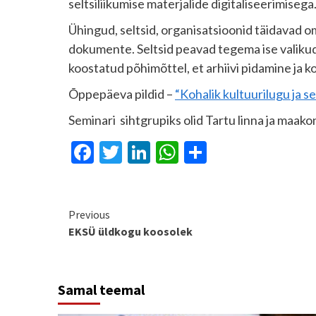
seltsiliikumise materjalide digitaliseerimisega
Ühingud, seltsid, organisatsioonid täidavad o
dokumente. Seltsid peavad tegema ise valikud, m
koostatud põhimõttel, et arhiivi pidamine ja k
Õppepäeva pildid –
“Kohalik kultuurilugu ja se
Seminari sihtgrupiks olid Tartu linna ja maak
Facebook
Twitter
LinkedIn
WhatsApp
Share
Continue
Previous
EKSÜ üldkogu koosolek
Reading
Samal teemal