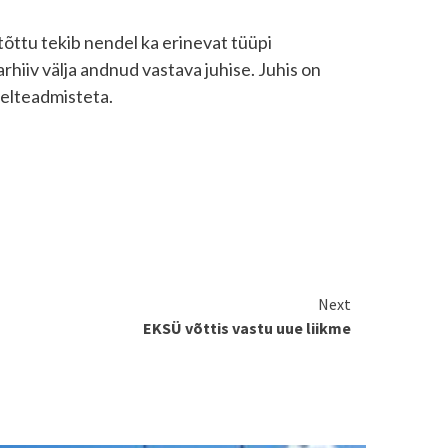
tõttu tekib nendel ka erinevat tüüpi
rhiiv välja andnud vastava juhise. Juhis on
eelteadmisteta.
Next
EKSÜ võttis vastu uue liikme