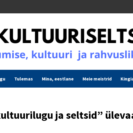
ogu
Tulemas
Mina, eestlane
Meie meistrid
Kingi
ltuurilugu ja seltsid” ülev