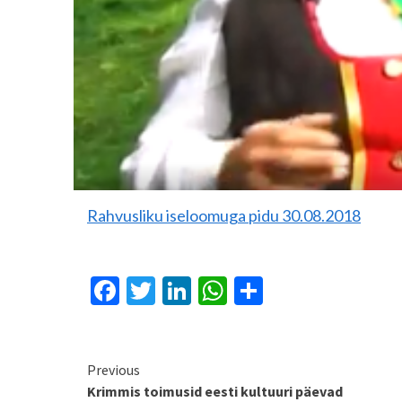
Rahvusliku iseloomuga pidu 30.08.2018
Facebook
Twitter
LinkedIn
WhatsApp
Share
Continue
Previous
Krimmis toimusid eesti kultuuri päevad
Reading