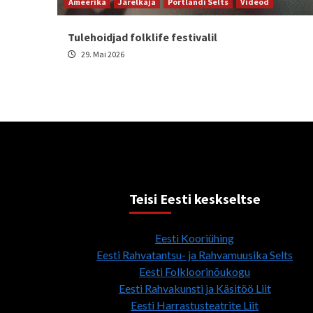
Ameerika
Järelkaja
Portlandi Selts
Videod
Tulehoidjad folklife festivalil
29. Mai 2026
Teisi Eesti keskseltse
Eesti Kooriühing
Eesti Rahvatantsu- ja Rahvamuusika Selts
Eesti Folkloorinõukogu
Eesti Rahvakunsti ja Käsitöö Liit
Eesti Harrastusteatrite Liit