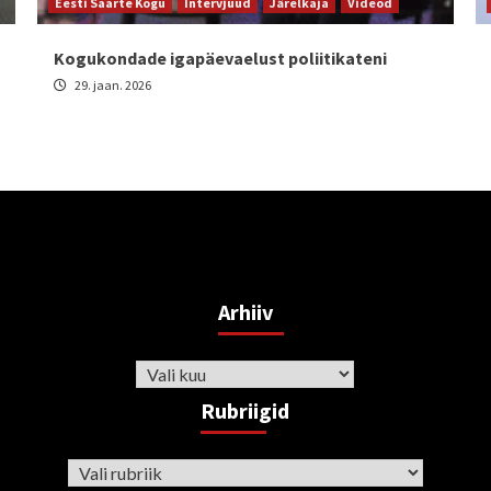
Eesti Saarte Kogu
Intervjuud
Järelkaja
Videod
Kogukondade igapäevaelust poliitikateni
29. jaan. 2026
Arhiiv
Arhiiv
Rubriigid
Rubriigid