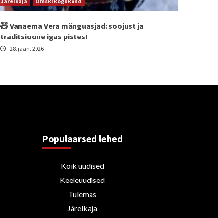
Järelkaja
Omski kogukond
🧸 Vanaema Vera mänguasjad: soojust ja
traditsioone igas pistes!
28. jaan. 2026
Populaarsed lehed
Kõik uudised
Keeleuudised
Tulemas
Järelkaja