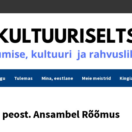
ogu
Tulemas
Mina, eestlane
Meie meistrid
Kingi
e peost. Ansambel Rõõmus