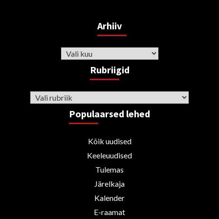
Arhiiv
Arhiiv
Rubriigid
Rubriigid
Populaarsed lehed
Kõik uudised
Keeleuudised
Tulemas
Järelkaja
Kalender
E-raamat