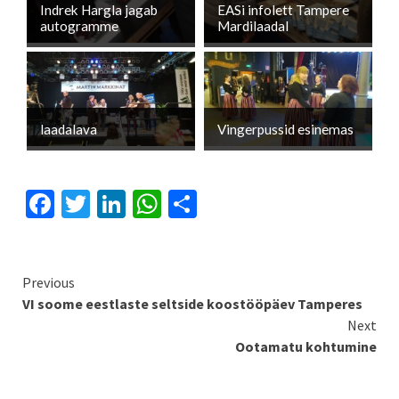
Indrek Hargla jagab
EASi infolett Tampere
autogramme
Mardilaadal
laadalava
Vingerpussid esinemas
Facebook
Twitter
LinkedIn
WhatsApp
Share
Continue
Previous
VI soome eestlaste seltside koostööpäev Tamperes
Reading
Next
Ootamatu kohtumine