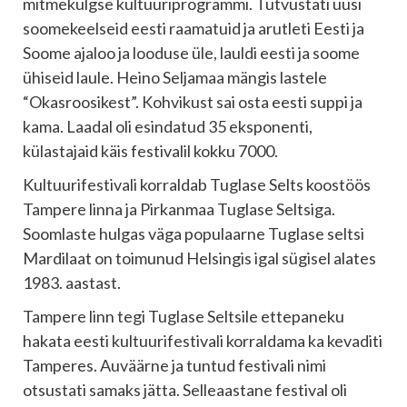
mitmekülgse kultuuriprogrammi. Tutvustati uusi
soomekeelseid eesti raamatuid ja arutleti Eesti ja
Soome ajaloo ja looduse üle, lauldi eesti ja soome
ühiseid laule. Heino Seljamaa mängis lastele
“Okasroosikest”. Kohvikust sai osta eesti suppi ja
kama. Laadal oli esindatud 35 eksponenti,
külastajaid käis festivalil kokku 7000.
Kultuurifestivali korraldab Tuglase Selts koostöös
Tampere linna ja Pirkanmaa Tuglase Seltsiga.
Soomlaste hulgas väga populaarne Tuglase seltsi
Mardilaat on toimunud Helsingis igal sügisel alates
1983. aastast.
Tampere linn tegi Tuglase Seltsile ettepaneku
hakata eesti kultuurifestivali korraldama ka kevaditi
Tamperes. Auväärne ja tuntud festivali nimi
otsustati samaks jätta. Selleaastane festival oli