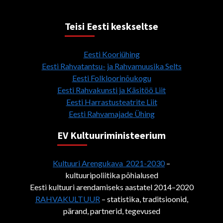
Teisi Eesti keskseltse
Eesti Kooriühing
Eesti Rahvatantsu- ja Rahvamuusika Selts
Eesti Folkloorinõukogu
Eesti Rahvakunsti ja Käsitöö Liit
Eesti Harrastusteatrite Liit
Eesti Rahvamajade Ühing
EV Kultuuriministeerium
Kultuuri Arengukava 2021-2030
–
kultuuripoliitika põhialused
Eesti kultuuri arendamiseks aastatel 2014–2020
RAHVAKULTUUR
– statistika, traditsioonid,
pärand, partnerid, tegevused