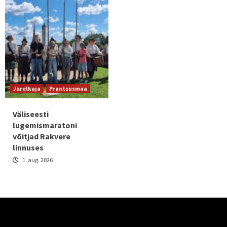
Järelkaja
Prantsusmaa
Väliseesti
lugemismaratoni
võitjad Rakvere
linnuses
1. aug. 2026