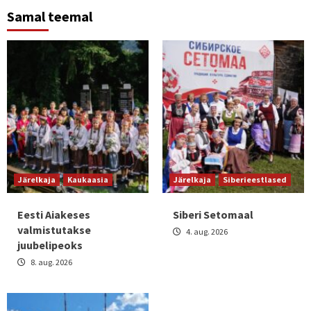
Samal teemal
Järelkaja
Kaukaasia
Järelkaja
Siberieestlased
Eesti Aiakeses
Siberi Setomaal
valmistutakse
4. aug. 2026
juubelipeoks
8. aug. 2026