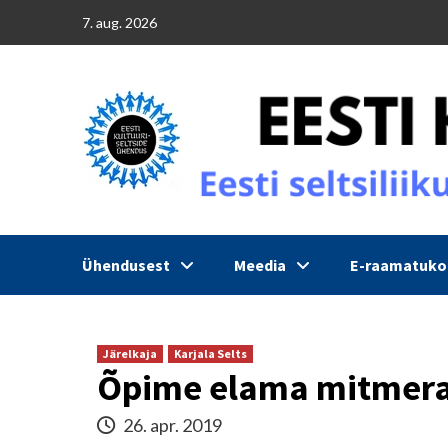
Skip
7. aug. 2026
to
content
Ühendusest
Meedia
E-raamatuk
Järelkaja
Karjala Selts
Õpime elama mitmera
26. apr. 2019