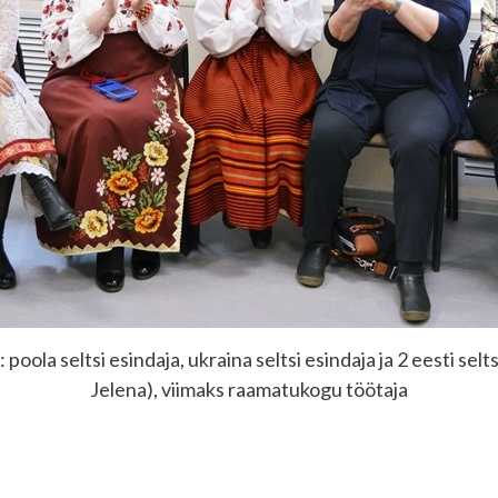
poola seltsi esindaja, ukraina seltsi esindaja ja 2 eesti selts
Jelena), viimaks raamatukogu töötaja