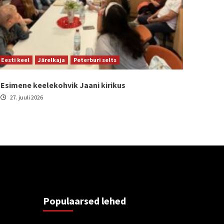
Eesti keel
Järelkaja
Peterburi selts
Esimene keelekohvik Jaani kirikus
27. juuli 2026
Populaarsed lehed