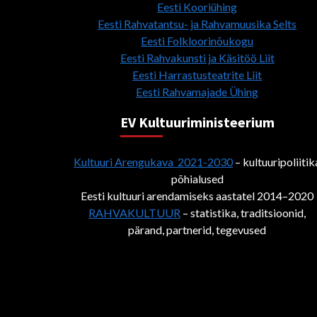
Eesti Kooriühing
Eesti Rahvatantsu- ja Rahvamuusika Selts
Eesti Folkloorinõukogu
Eesti Rahvakunsti ja Käsitöö Liit
Eesti Harrastusteatrite Liit
Eesti Rahvamajade Ühing
EV Kultuuriministeerium
Kultuuri Arengukava 2021-2030
– kultuuripoliitik
põhialused
Eesti kultuuri arendamiseks aastatel 2014–2020
RAHVAKULTUUR
– statistika, traditsioonid,
pärand, partnerid, tegevused