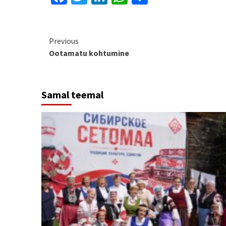
Continue
Previous
Ootamatu kohtumine
Reading
Samal teemal