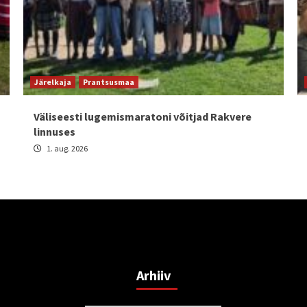
Järelkaja
Prantsusmaa
Väliseesti lugemismaratoni võitjad Rakvere
linnuses
1. aug. 2026
Arhiiv