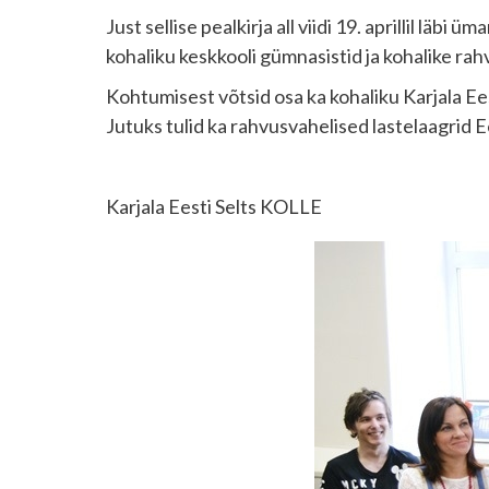
Just sellise pealkirja all viidi 19. aprillil l
kohaliku keskkooli gümnasistid ja kohalike rahv
Kohtumisest võtsid osa ka kohaliku Karjala Ees
Jutuks tulid ka rahvusvahelised lastelaagrid Ees
Karjala Eesti Selts KOLLE