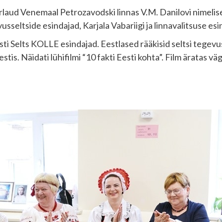
äbi ümarlaud Venemaal Petrozavodski linnas V.M. Danilovi nim
usseltside esindajad, Karjala Vabariigi ja linnavalitsuse esi
ti Selts KOLLE esindajad. Eestlased rääkisid seltsi tegevuse
tis. Näidati lühifilmi “10 fakti Eesti kohta”. Film äratas vä