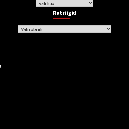
Arhiiv
Rubriigid
Rubriigid
a