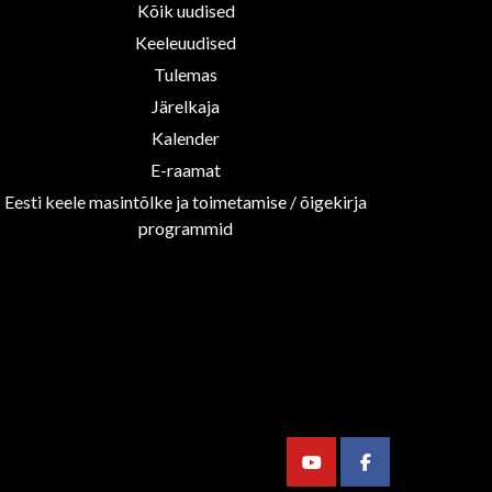
Kõik uudised
Keeleuudised
Tulemas
Järelkaja
Kalender
E-raamat
Eesti keele masintõlke ja toimetamise / õigekirja
programmid
Youtube
Facebook