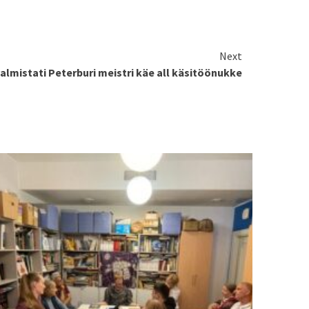
Next
valmistati Peterburi meistri käe all käsitöönukke