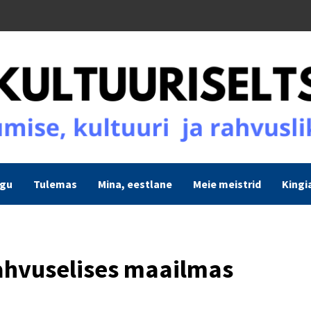
ogu
Tulemas
Mina, eestlane
Meie meistrid
Kingi
hvuselises maailmas