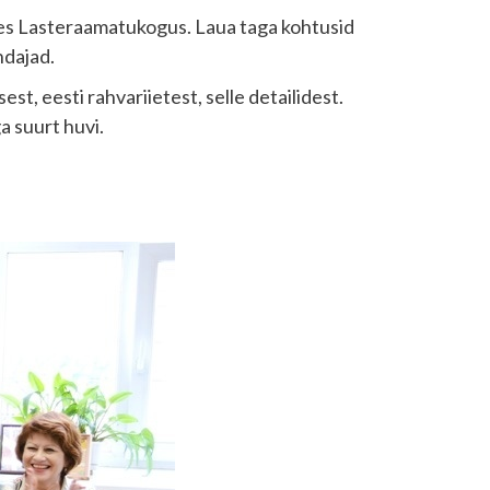
elises Lasteraamatukogus. Laua taga kohtusid
ndajad.
st, eesti rahvariietest, selle detailidest.
ga suurt huvi.