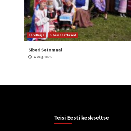
Järelkaja
Siberieestlased
Siberi Setomaal
4. aug. 2026
Teisi Eesti keskseltse