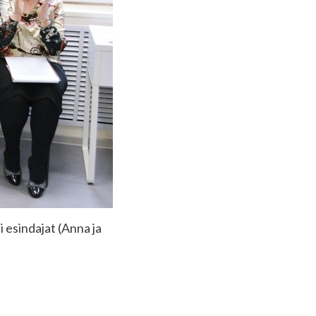
i esindajat (Anna ja