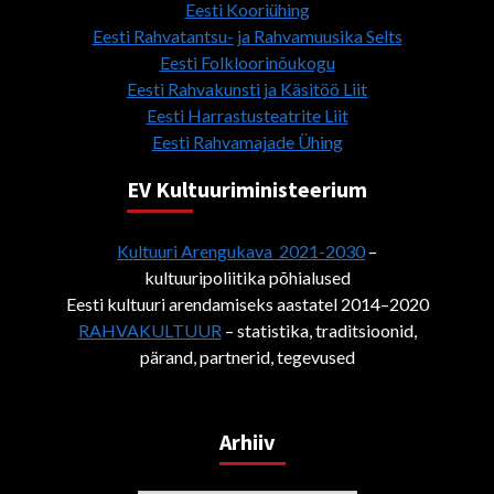
Eesti Kooriühing
Eesti Rahvatantsu- ja Rahvamuusika Selts
Eesti Folkloorinõukogu
Eesti Rahvakunsti ja Käsitöö Liit
Eesti Harrastusteatrite Liit
Eesti Rahvamajade Ühing
EV Kultuuriministeerium
Kultuuri Arengukava 2021-2030
–
kultuuripoliitika põhialused
Eesti kultuuri arendamiseks aastatel 2014–2020
RAHVAKULTUUR
– statistika, traditsioonid,
pärand, partnerid, tegevused
Arhiiv