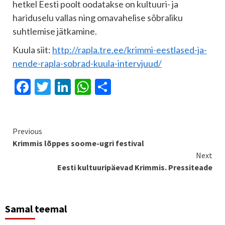
hetkel Eesti poolt oodatakse on kultuuri- ja
hariduselu vallas ning omavahelise sõbraliku
suhtlemise jätkamine.
Kuula siit:
http://rapla.tre.ee/krimmi-eestlased-ja-
nende-rapla-sobrad-kuula-intervjuud/
Facebook
Twitter
LinkedIn
WhatsApp
Share
Continue
Previous
Krimmis lõppes soome-ugri festival
Reading
Next
Eesti kultuuripäevad Krimmis. Pressiteade
Samal teemal