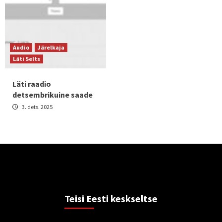
Audio
Järelkaja
Läti Selts
Läti raadio
detsembrikuine saade
3. dets. 2025
Teisi Eesti keskseltse