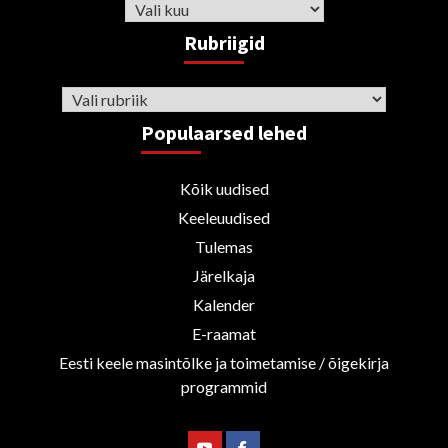
Arhiiv
Rubriigid
Rubriigid
Populaarsed lehed
Kõik uudised
Keeleuudised
Tulemas
Järelkaja
Kalender
E-raamat
Eesti keele masintõlke ja toimetamise / õigekirja
programmid