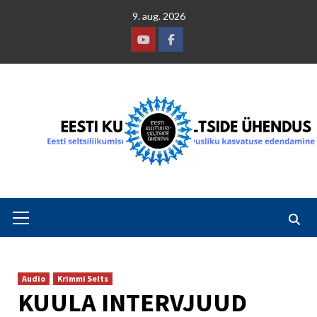
Skip
9. aug. 2026
to
content
Youtube
Facebook
Primary
Menu
Audio
Krimmi Selts
KUULA INTERVJUUD