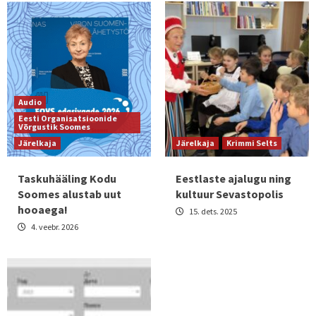
Audio
Eesti Organisatsioonide
Võrgustik Soomes
Järelkaja
Järelkaja
Krimmi Selts
Taskuhääling Kodu
Eestlaste ajalugu ning
Soomes alustab uut
kultuur Sevastopolis
hooaega!
15. dets. 2025
4. veebr. 2026