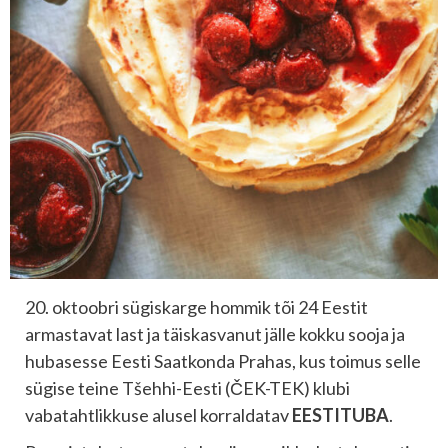
20. oktoobri sügiskarge hommik tõi 24 Eestit
armastavat last ja täiskasvanut jälle kokku sooja ja
hubasesse Eesti Saatkonda Prahas, kus toimus selle
sügise teine Tšehhi-Eesti (ČEK-TEK) klubi
vabatahtlikkuse alusel korraldatav
EESTI
TUBA
.