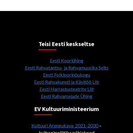
Teisi Eesti keskseltse
Eesti Kooriühing
Eesti Rahvatantsu- ja Rahvamuusika Selts
Eesti Folkloorinõukogu
Eesti Rahvakunsti ja Käsitöö Liit
Eesti Harrastusteatrite Liit
Eesti Rahvamajade Ühing
EV Kultuuriministeerium
Kultuuri Arengukava 2021-2030
–
kultuuripoliitika põhialused