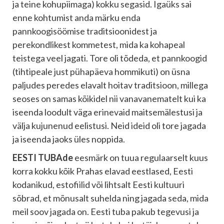
ja teine kohupiimaga) kokku segasid. Igaüks sai
enne kohtumist anda märku enda
pannkoogisöömise traditsioonidest ja
perekondlikest kommetest, mida ka kohapeal
teistega veel jagati. Tore oli tõdeda, et pannkoogid
(tihtipeale just pühapäeva hommikuti) on üsna
paljudes peredes elavalt hoitav traditsioon, millega
seoses on samas kõikidel nii vanavanematelt kui ka
iseenda loodult väga erinevaid maitsemälestusi ja
välja kujunenud eelistusi. Neid ideid oli tore jagada
ja iseenda jaoks üles noppida.
EESTI TUBAde
eesmärk on tuua regulaarselt kuus
korra kokku kõik Prahas elavad eestlased, Eesti
kodanikud, estofiilid või lihtsalt Eesti kultuuri
sõbrad, et mõnusalt suhelda ning jagada seda, mida
meil soov jagada on. Eesti tuba pakub tegevusi ja