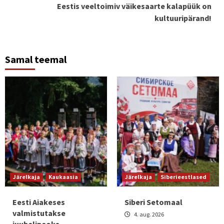
Eestis veeltoimiv väikesaarte kalapüük on
kultuuripärand!
Samal teemal
Järelkaja
Kaukaasia
Järelkaja
Siberieestlased
Eesti Aiakeses
Siberi Setomaal
valmistutakse
4. aug. 2026
juubelipeoks