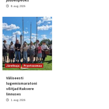
8. aug. 2026
Järelkaja
Prantsusmaa
Väliseesti
lugemismaratoni
võitjad Rakvere
linnuses
1. aug. 2026