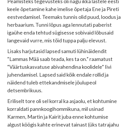
Peamisteks tegevusteks oli nagu ikka lastele eesti
keele õpetamine kahe imelise õpetaja Ene ja Pireti
eestvedamisel. Teemaks tunnis olid puud, loodus ja
herbaarium. Tunni lõpus aga lennutati paberist
igaühe enda tehtud sügisesse sobivaid lõbusaid
langevaid vurre, mis tõid tuppa palju elevust.
Lisaks harjutasid lapsed samuti lühinäidendit
“Lammas Mää saab teada, kes ta on.” raamatust
“Väärtuskasvatuse abivahendina koolidele” Iivi
juhendamisel. Lapsed said kõik endale rollid ja
näidend tuleb ettekandmisele jõulupeol
detsembrikuus.
Eriliselt tore oli sel korral ka asjaolu, et kohtumine
korraldati pannkoogihommikuna, mil usinad
Karmen, Martin ja Kairit juba enne kohtumise
algust köögis kahte erinevat tainast (üks tatrajahu