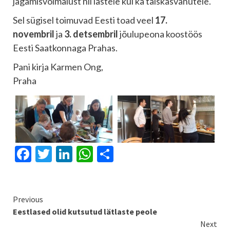
jagamisvõimalust nii lastele kui ka täiskasvanutele.
Sel sügisel toimuvad Eesti toad veel
17.
novembril
ja
3. detsembril
jõulupeona koostöös
Eesti Saatkonnaga Prahas.
Pani kirja Karmen Ong,
Praha
Facebook
Twitter
LinkedIn
WhatsApp
Share
Continue
Previous
Eestlased olid kutsutud lätlaste peole
Reading
Next