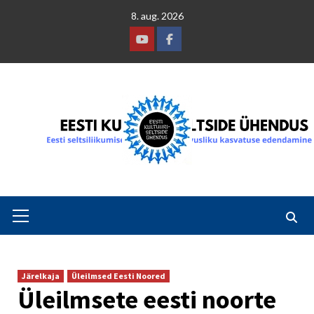
Skip
8. aug. 2026
to
content
Youtube
Facebook
Primary
Menu
Järelkaja
Üleilmsed Eesti Noored
Üleilmsete eesti noorte