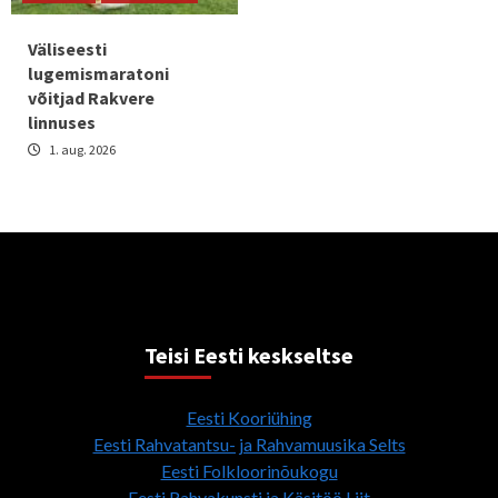
Väliseesti
lugemismaratoni
võitjad Rakvere
linnuses
1. aug. 2026
Teisi Eesti keskseltse
Eesti Kooriühing
Eesti Rahvatantsu- ja Rahvamuusika Selts
Eesti Folkloorinõukogu
Eesti Rahvakunsti ja Käsitöö Liit