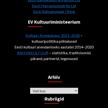
Eesti Harrastusteatrite Liit
Eesti Rahvamajade Ühing
EV Kultuuriministeerium
Kultuuri Arengukava 2021-2030
–
kultuuripoliitika põhialused
Eesti kultuuri arendamiseks aastatel 2014–2020
RAHVAKULTUUR
– statistika, traditsioonid,
pärand, partnerid, tegevused
Arhiiv
Arhiiv
Rubriigid