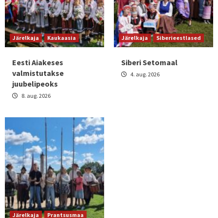
Järelkaja
Kaukaasia
Järelkaja
Siberieestlased
Eesti Aiakeses
Siberi Setomaal
valmistutakse
4. aug. 2026
juubelipeoks
8. aug. 2026
Järelkaja
Prantsusmaa