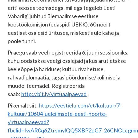
eriti seoses teemadega, millega tegeleb Eesti
Vabariigi juhitud ülemaailmse eestluse
koostöökomisjon (edaspidi ÜEKK). 60 noort
eestlast osalesid ürituses, mis kestis üle kahe ja
poole tunni.
Praegu saab veel registreerida 6. juuni sessiooniks,
kuhu oodatakse veelgi osalejaid ja kus arutletakse
keeleõppe ja hariduse; kultuurivahetuse,
rahvadiplomaatia, tagasipöördumise/kolimise ja
muudel teemadel. Registreerida
saab:
http://bit.ly/virtuaalpaevad
.
Pikemalt siit:
https://eestielu.com/et/kultuur/7-
kultuur/10604-ueleilmsete-eesti-noorte-
virtuaalpaeevad?
fbclid=IwAR0q6ZtrsmylQQ5XBP2pG7_26CNOccgmn