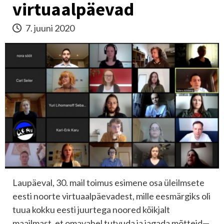
virtuaalpäevad
7. juuni 2020
Laupäeval, 30. mail toimus esimene osa üleilmsete
eesti noorte virtuaalpäevadest, mille eesmärgiks oli
tuua kokku eesti juurtega noored kõikjalt
maailmast, et omavahel tutvuda ja jagada mõtteid—