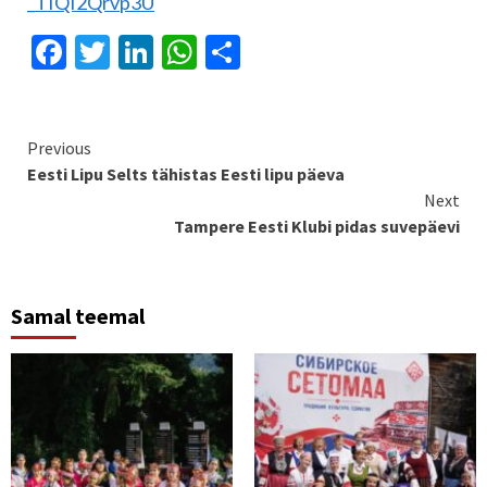
_TIQI2Qrvp3U
Facebook
Twitter
LinkedIn
WhatsApp
Share
Continue
Previous
Eesti Lipu Selts tähistas Eesti lipu päeva
Reading
Next
Tampere Eesti Klubi pidas suvepäevi
Samal teemal