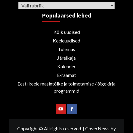
Rubriigid
Populaarsed lehed
Kõik uudised
Keeleuudised
Tulemas
Järelkaja
Kalender
E-raamat
Eesti keele masintõlke ja toimetamise / õigekirja
programmid
Youtube
Facebook
Copyright © All rights reserved.
|
CoverNews
by