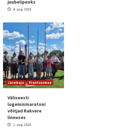
juubelipeoks
8. aug. 2026
Järelkaja
Prantsusmaa
Väliseesti
lugemismaratoni
võitjad Rakvere
linnuses
1. aug. 2026