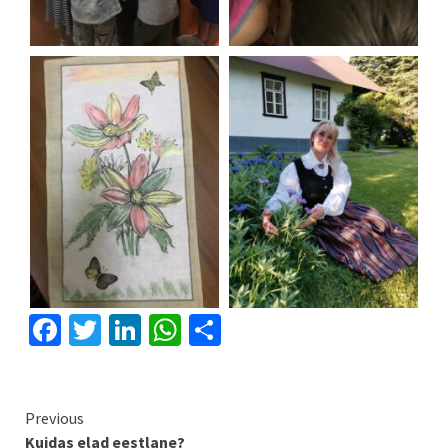
Facebook
Twitter
LinkedIn
WhatsApp
Share
Continue
Previous
Kuidas elad eestlane?