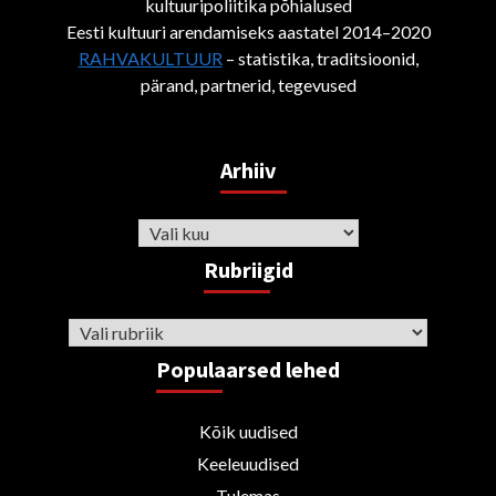
kultuuripoliitika põhialused
Eesti kultuuri arendamiseks aastatel 2014–2020
RAHVAKULTUUR
– statistika, traditsioonid,
pärand, partnerid, tegevused
Arhiiv
Arhiiv
Rubriigid
Rubriigid
Populaarsed lehed
Kõik uudised
Keeleuudised
Tulemas