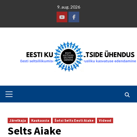
Skip
9. aug. 2026
to
content
Youtube
Facebook
Primary
Menu
Järelkaja
Kaukaasia
Šotsi Selts Eesti Aiake
Videod
Selts Aiake