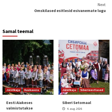
Reading
Next
Omskilased esitlesid esivanemate lugu
Samal teemal
Järelkaja
Kaukaasia
Järelkaja
Siberieestlased
Eesti Aiakeses
Siberi Setomaal
valmistutakse
4. aug. 2026