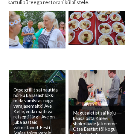
kartulipüreega restoranikülalistele.
Otse grillit sai nautida
hõrku kanasashlõkki,
mida vamistas nagu
varajasemaltki Ave
Kelle, enda maitsva
Magusaletist sai koju
retsepti järgi. Ave on
kaasa osta Kalevi
juba aastaid
shokolaade ja komme.
valmistanud Eesti
Otse Eestist tõi kogu
Majas toimuvatele