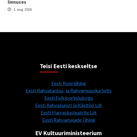
linnuses
1. aug. 2026
Teisi Eesti keskseltse
Eesti Kooriühing
Eesti Rahvatantsu- ja Rahvamuusika Selts
Eesti Folkloorinõukogu
Eesti Rahvakunsti ja Käsitöö Liit
Eesti Harrastusteatrite Liit
Eesti Rahvamajade Ühing
EV Kultuuriministeerium