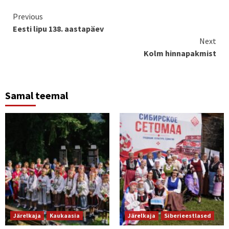
Continue
Previous
Eesti lipu 138. aastapäev
Reading
Next
Kolm hinnapakmist
Samal teemal
Järelkaja
Kaukaasia
Järelkaja
Siberieestlased