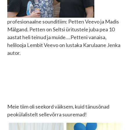
profesionaalne sounditiim: Petten Veevo ja Madis
Mälgand. Petten on Seltsi üritustele juba pea 10
aastat heli teinud ja muide….Petteni vanaisa,
helilooja Lembit Veevo on lustaka Karulaane Jenka
autor.
Meie tiim oli seekord väiksem, kuid tänusõnad
peokülalistelt sellevõrra suuremad!