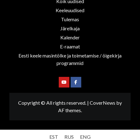
Kõik uudised
Keeleuudised
Tulemas
Järelkaja
Kalender
E-raamat
Eesti keele masintõlke ja toimetamise / õigekirja
programmid
Youtube
Facebook
Copyright © All rights reserved.
|
CoverNews
by
AF themes.
EST
RUS
ENG