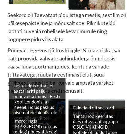
Seekord oli Taevataat pidulistega mestis, sest ilm oli
päikesepaisteline ja mõnusalt soe. Piknikutekid
laotati suveaia rohelisele kevadmurule ning
kogupere pidu võis alata.
Põnevat tegevust jätkus kõigile. Nii nagu ikka, sai
kätt proovida vahvate auhindadega õnneloosis,
kaasa lüüa sportmängudes, kohtuda vanade
tuttavatega, rüübata eestimaist õlut, süüa
grillvorsti, must leiba, kõrvale ampsata värsket
Lastetelgis oli sellel
hapukurki ja tunda end mõnusalt.
aastal eriti palju
põnevat sebimist. Eesti
Kool Londonis ja
Keelekindlus pakkus
Esinejaid oli seekord
pisematele pidulistele
palju. Programmi
Tantsuhoo keerutas
kogu päeva vältel
alustas Londoni
Improringis
üles rahvatantsugrupp
huvitaid tegevusi.
Eestlaste Segakoor.
IMPRORONG toimus
OSLO VIIKINGID.
Kirjutati, joonistati,
Dirgeeris Martina
midagi põnevat, keegi
Kohale oli tuldud otse
meisterdati ja mängiti.