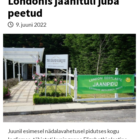
Londonis jaanituli juba
peetud
9. juuni 2022
Juunil esimesel nädalavahetusel pidutses kogu