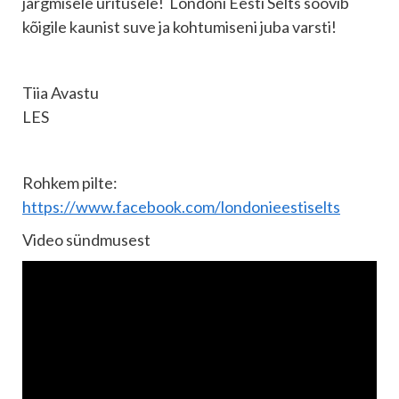
järgmisele üritusele! Londoni Eesti Selts soovib
kõigile kaunist suve ja kohtumiseni juba varsti!
Tiia Avastu
LES
Rohkem pilte:
https://www.facebook.com/londonieestiselts
Video sündmusest