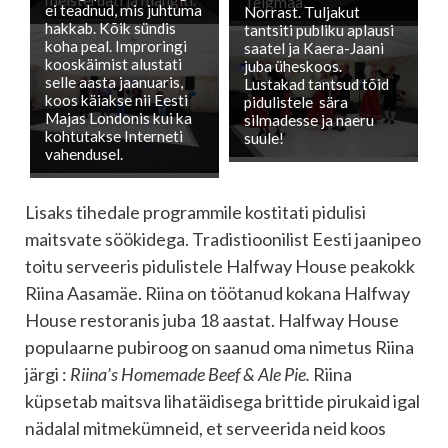
Telgmaa.
ei teadnud, mis juhtuma
Norrast. Tuljakut
hakkab. Kõik sündis
tantsiti publiku aplausi
koha peal. Improringi
saatel ja Kaera-Jaani
kooskäimist alustati
juba üheskoos.
selle aasta jaanuaris,
Lustakad tantsud tõid
koos käiakse nii Eesti
pidulistele sära
Majas Londonis kui ka
silmadesse ja naeru
kohtutakse Interneti
suule!
vahendusel.
Lisaks tihedale programmile kostitati pidulisi
maitsvate söökidega. Tradistioonilist Eesti jaanipeo
toitu serveeris pidulistele Halfway House peakokk
Riina Aasamäe. Riina on töötanud kokana Halfway
House restoranis juba 18 aastat. Halfway House
populaarne pubiroog on saanud oma nimetus Riina
järgi :
Riina’s Homemade Beef & Ale Pie.
Riina
küpsetab maitsva lihatäidisega brittide pirukaid igal
nädalal mitmekümneid, et serveerida neid koos