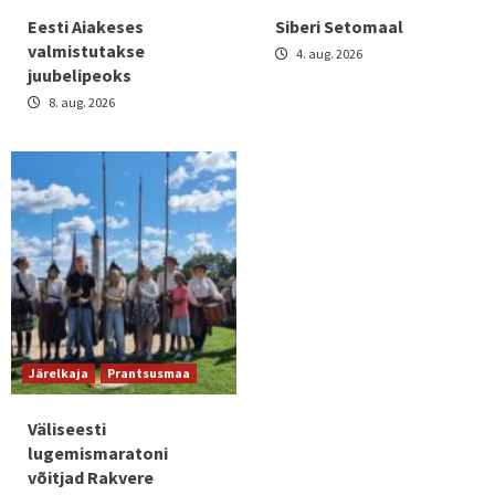
Eesti Aiakeses
Siberi Setomaal
valmistutakse
4. aug. 2026
juubelipeoks
8. aug. 2026
Järelkaja
Prantsusmaa
Väliseesti
lugemismaratoni
võitjad Rakvere