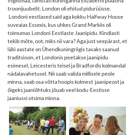
Inglismaa, tähistati kuninganna Elizabethi plaatina
troonijuubelit. London oli ehitud pidurüüsse.
Londoni eestlased said aga kokku Halfway House
suveaias Essexis, kus uhkes Grand Markiis oli
toimumas Londoni Eestlaste Jaanipidu. Kindlasti
tekib mõte, oot, miks nii vara? Aga just seepärast, et
läbi aastate on Ühendkuningriigis tavaks saanud
traditsioon, et Londonis peetakse jaanipidu
esimesel, Leicesteris teisel ja Bradfordis kolmandal
nädalavahetusel. Nii saab valida millisele peole
minna, saab osa võtta hoopis kolmest jaanipeost ja
õigeks jaaniõhtuks jõuab veel kodu-Eestisse
jaaniussi otsima minna.