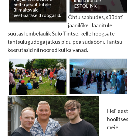
kauba kohale
Seltsi peoõhtutele
ESTOLINK
ülimaitsvaid
eestipäraseid roogasid.
Õhtu saabudes, süüdati
jaanilõke. Jaanitule
süütas lembelaulik Sulo Tintse, kelle hoogsate
tantsulugudega jätkus pidu pea südaööni. Tantsu
keerutasid nii noored kui ka vanad.
Heli eest
hoolitses
meie